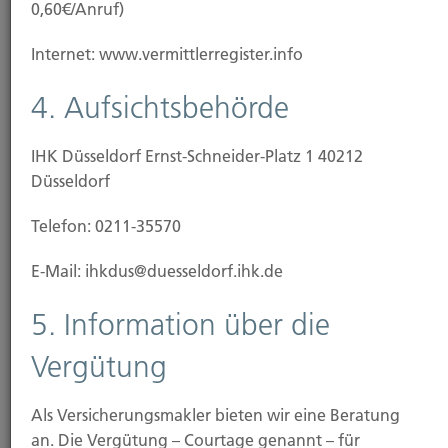
0,60€/Anruf)
Internet: www.vermittlerregister.info
4. Aufsichtsbehörde
IHK Düsseldorf Ernst-Schneider-Platz 1 40212
Düsseldorf
Telefon: 0211-35570
E-Mail: ihkdus@duesseldorf.ihk.de
News
5. Information über die
Vergütung
28.11.2025
Online-Shopping: Risiken beim digitalen Einkauf
Als Versicherungsmakler bieten wir eine Beratung
an. Die Vergütung – Courtage genannt – für
25.11.2025