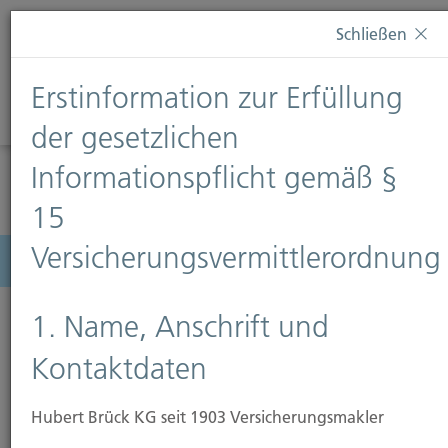
Diese Webseite verwendet Cookies. Wenn Sie weiterhin
Schließen
auf dieser Webseite bleiben, erteilen Sie damit Ihr
Einverständnis zur Verwendung von Cookies. Weitere
Erstinformation zur Erfüllung
Informationen finden Sie auf unserer Seite
Datenschutz
.
Diese Nachricht nicht erneut anzeigen
der gesetzlichen
Informationspflicht gemäß §
15
Versicherungsvermittlerordnung
Menü
1. Name, Anschrift und
Kontaktdaten
Hubert Brück KG seit 1903 Versicherungsmakler