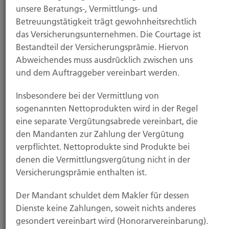
unsere Beratungs-, Vermittlungs- und
Private Krankenversicherung: Steigende
Beiträge zeichnen sich ab
Betreuungstätigkeit trägt gewohnheitsrechtlich
das Versicherungsunternehmen. Die Courtage ist
21.11.2025
Bestandteil der Versicherungsprämie. Hiervon
Sturm- und Hagelschäden: So melden Sie
Abweichendes muss ausdrücklich zwischen uns
Schäden richtig
und dem Auftraggeber vereinbart werden.
Alle News
Insbesondere bei der Vermittlung von
sogenannten Nettoprodukten wird in der Regel
Leistungen
eine separate Vergütungsabrede vereinbart, die
den Mandanten zur Zahlung der Vergütung
verpflichtet. Nettoprodukte sind Produkte bei
denen die Vermittlungsvergütung nicht in der
Versicherungsprämie enthalten ist.
Der Mandant schuldet dem Makler für dessen
Dienste keine Zahlungen, soweit nichts anderes
gesondert vereinbart wird (Honorarvereinbarung).