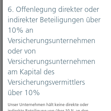
6. Offenlegung direkter oder
Sichern
indirekter Beteiligungen über
10% an
Wir helfen Ihnen sich für jegliche Situation
abzusichern und wählen einen Versicherer mit
Versicherungsunternehmen
den passenden Vertragsbedingungen aus.
oder von
Versicherungsunternehmen
am Kapital des
Versicherungsvermittlers
Netzwerke und
über 10%
Mitgliedschaften
Unser Unternehmen hält keine direkte oder
indirekte Beteiligung von über 10 % an den