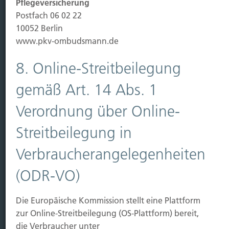
Pflegeversicherung
Leben
Postfach 06 02 22
Vorsorgen
10052 Berlin
Sichern
www.pkv-ombudsmann.de
Immobilien Vers.
8. Online-Streitbeilegung
Kauf Grundstück
gemäß Art. 14 Abs. 1
Baubeginn
Baufertigstellung/Hauskauf
Verordnung über Online-
Einzug/Vermietung
Streitbeilegung in
Schaden
Verbraucherangelegenheiten
Kontakt
(ODR-VO)
Hubert Brück KG
| Inhaber: Dipl. Ökonom Johannes
Brück | Kapellstraße 2 | 40479 Düsseldorf
Die Europäische Kommission stellt eine Plattform
Telefon:
0211-490066 |
Fax:
0211-4911125 |
E-Mail:
zur Online-Streitbeilegung (OS-Plattform) bereit,
brueck@brueckkg.de
die Verbraucher unter