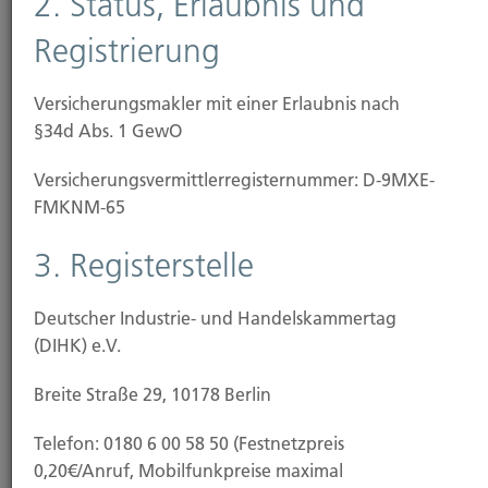
2. Status, Erlaubnis und
Altersvorsorgerisiken sind bei uns in guten
Registrierung
Händen.
Versicherungsmakler mit einer Erlaubnis nach
§34d Abs. 1 GewO
Das Unternehmen
Versicherungs­vermittler­registernummer: D-9MXE-
FMKNM-65
3. Registerstelle
Deutscher Industrie- und Handelskammertag
(DIHK) e.V.
Breite Straße 29, 10178 Berlin
Telefon: 0180 6 00 58 50 (Festnetzpreis
0,20€/Anruf, Mobilfunkpreise maximal