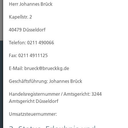
Herr Johannes Brück
Kapellstr. 2
40479 Düsseldorf
Telefon: 0211 490066
Fax: 0211 4911125
Leistung
E-Mail: brueck@brueckkg.de
Leben
Vorsorgen
Geschäftsführung: Johannes Brück
Sichern
Handels­registernummer / Amtsgericht: 3244
Immobilien Vers.
Amtsgericht Düsseldorf
Kauf Grundstück
Umsatzsteuer­nummer:
Baubeginn
Baufertigstellung/Hauskauf