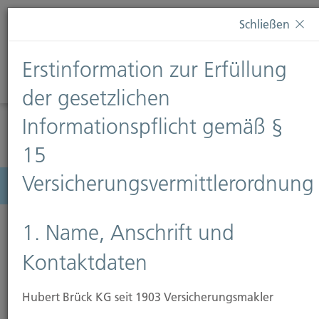
Diese Webseite verwendet Cookies. Wenn Sie weiterhin
Schließen
auf dieser Webseite bleiben, erteilen Sie damit Ihr
Einverständnis zur Verwendung von Cookies. Weitere
Erstinformation zur Erfüllung
Informationen finden Sie auf unserer Seite
Datenschutz
.
Diese Nachricht nicht erneut anzeigen
der gesetzlichen
Informationspflicht gemäß §
15
Versicherungsvermittlerordnung
Menü
1. Name, Anschrift und
Kontaktdaten
Hubert Brück KG seit 1903 Versicherungsmakler