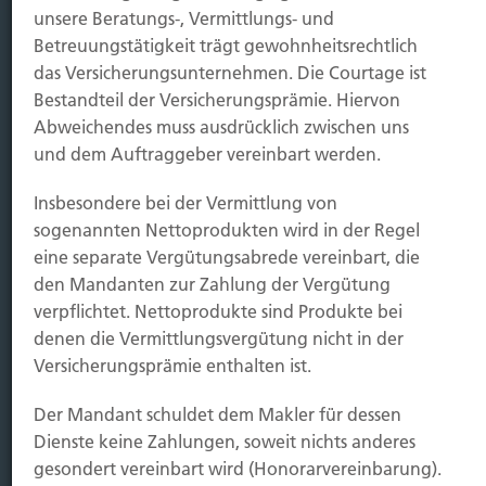
Sichern
unsere Beratungs-, Vermittlungs- und
Betreuungstätigkeit trägt gewohnheitsrechtlich
Immobilien Vers.
das Versicherungsunternehmen. Die Courtage ist
Bestandteil der Versicherungsprämie. Hiervon
Kauf Grundstück
Abweichendes muss ausdrücklich zwischen uns
Baubeginn
und dem Auftraggeber vereinbart werden.
Baufertigstellung/Hauskauf
Einzug/Vermietung
Insbesondere bei der Vermittlung von
Schaden
sogenannten Nettoprodukten wird in der Regel
eine separate Vergütungsabrede vereinbart, die
Kontakt
den Mandanten zur Zahlung der Vergütung
Hubert Brück KG
| Inhaber: Dipl. Ökonom Johannes
verpflichtet. Nettoprodukte sind Produkte bei
Brück | Kapellstraße 2 | 40479 Düsseldorf
denen die Vermittlungsvergütung nicht in der
Telefon:
0211-490066 |
Fax:
0211-4911125 |
E-Mail:
Versicherungsprämie enthalten ist.
brueck@brueckkg.de
Der Mandant schuldet dem Makler für dessen
Kontaktformular
Dienste keine Zahlungen, soweit nichts anderes
gesondert vereinbart wird (Honorarvereinbarung).