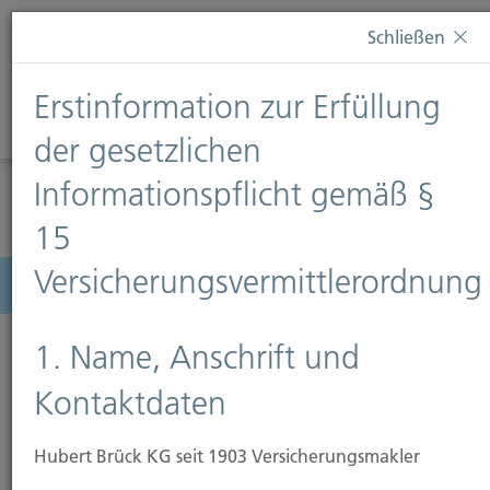
Diese Webseite verwendet Cookies. Wenn Sie weiterhin
Schließen
auf dieser Webseite bleiben, erteilen Sie damit Ihr
Einverständnis zur Verwendung von Cookies. Weitere
Erstinformation zur Erfüllung
Informationen finden Sie auf unserer Seite
Datenschutz
.
Diese Nachricht nicht erneut anzeigen
der gesetzlichen
Informationspflicht gemäß §
15
Versicherungsvermittlerordnung
Menü
1. Name, Anschrift und
Kontaktdaten
Hubert Brück KG seit 1903 Versicherungsmakler