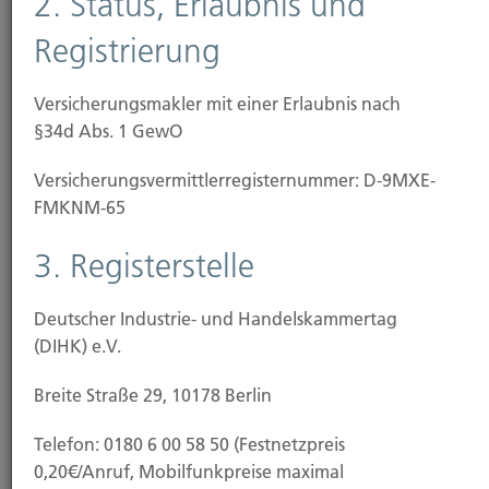
2. Status, Erlaubnis und
Es ist an der Zeit ein paar Fragen zu stellen.
Registrierung
Versicherungsmakler mit einer Erlaubnis nach
§34d Abs. 1 GewO
Versicherungs­vermittler­registernummer: D-9MXE-
FMKNM-65
3. Registerstelle
Vorsorgen
Deutscher Industrie- und Handelskammertag
(DIHK) e.V.
Wir sorgen für Durchblick bei Ihrer Altersvorsorge.
Breite Straße 29, 10178 Berlin
Telefon: 0180 6 00 58 50 (Festnetzpreis
0,20€/Anruf, Mobilfunkpreise maximal