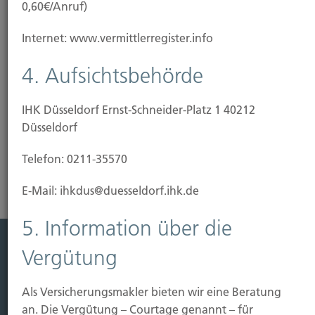
0,60€/Anruf)
Internet: www.vermittlerregister.info
4. Aufsichtsbehörde
Sichern
IHK Düsseldorf Ernst-Schneider-Platz 1 40212
Düsseldorf
Wir helfen Ihnen sich für jegliche Situation abzusichern
Telefon: 0211-35570
E-Mail: ihkdus@duesseldorf.ihk.de
5. Information über die
Vergütung
Leistung
Leben
Als Versicherungsmakler bieten wir eine Beratung
Vorsorgen
an. Die Vergütung – Courtage genannt – für