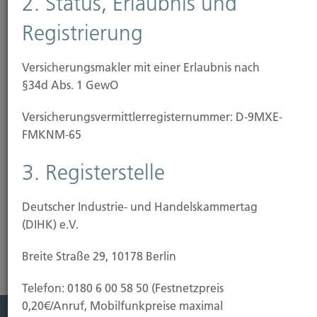
2. Status, Erlaubnis und
erbringen wir also unabhängig von Banken und
Registrierung
Versicherungen als Ihr Bundesgenosse.
Wir schaffen für Sie Transparenz, schlagen Schneisen in
Versicherungsmakler mit einer Erlaubnis nach
den Tarifdschungel und klären die Wirklichkeit hinter
§34d Abs. 1 GewO
den Zahlen und Klauseln. Aus den Angeboten vieler
Versicherungs­vermittler­registernummer: D-9MXE-
suchen wir nach optimalen Lösungen für Ihre
FMKNM-65
individuelle Situation. Von einem abhängigen Vertreter,
z.B. einem "Herrn Kaiser", der an seinen Versicherer
3. Registerstelle
gebunden ist, können Sie das nicht erwarten.
Deutscher Industrie- und Handelskammertag
(DIHK) e.V.
Breite Straße 29, 10178 Berlin
Telefon: 0180 6 00 58 50 (Festnetzpreis
0,20€/Anruf, Mobilfunkpreise maximal