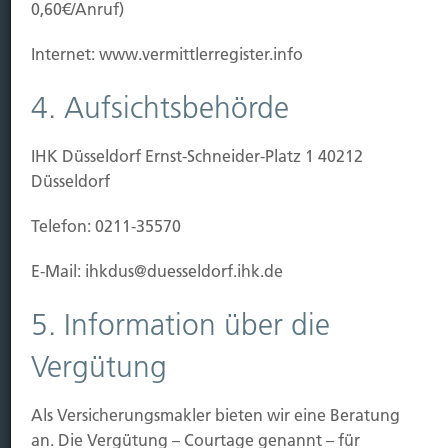
0,60€/Anruf)
Leistung
Internet: www.vermittlerregister.info
Leben
Vorsorgen
4. Aufsichtsbehörde
Sichern
IHK Düsseldorf Ernst-Schneider-Platz 1 40212
Immobilien Vers.
Düsseldorf
Kauf Grundstück
Telefon: 0211-35570
Baubeginn
Baufertigstellung/Hauskauf
E-Mail: ihkdus@duesseldorf.ihk.de
Einzug/Vermietung
Schaden
5. Information über die
Kontakt
Vergütung
Hubert Brück KG
| Inhaber: Dipl. Ökonom Johannes
Brück | Kapellstraße 2 | 40479 Düsseldorf
Als Versicherungsmakler bieten wir eine Beratung
Telefon:
0211-490066 |
Fax:
0211-4911125 |
E-Mail:
an. Die Vergütung – Courtage genannt – für