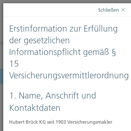
Diese Webseite verwendet Cookies. Wenn Sie weiterhin
Schließen
auf dieser Webseite bleiben, erteilen Sie damit Ihr
Einverständnis zur Verwendung von Cookies. Weitere
Erstinformation zur Erfüllung
Informationen finden Sie auf unserer Seite
Datenschutz
.
Diese Nachricht nicht erneut anzeigen
der gesetzlichen
Informationspflicht gemäß §
15
Versicherungsvermittlerordnung
Menü
1. Name, Anschrift und
Kontaktdaten
Hubert Brück KG seit 1903 Versicherungsmakler