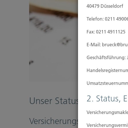
40479 Düsseldorf
Telefon: 0211 4900
Fax: 0211 4911125
E-Mail: brueck@br
Geschäftsführung: 
Handels­registernu
Umsatzsteuer­numm
2. Status, 
Unser Status - Ihr Vorteil
Versicherungsmakle
Versicherungsmakler – Vers
Versicherungs­ver