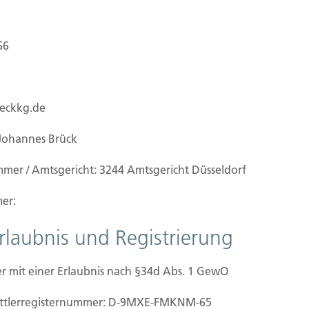
66
ueckkg.de
Johannes Brück
mmer / Amtsgericht: 3244 Amtsgericht Düsseldorf
er:
Erlaubnis und Registrierung
r mit einer Erlaubnis nach §34d Abs. 1 GewO
icherungsvertreter
mittler­registernummer: D-9MXE-FMKNM-65