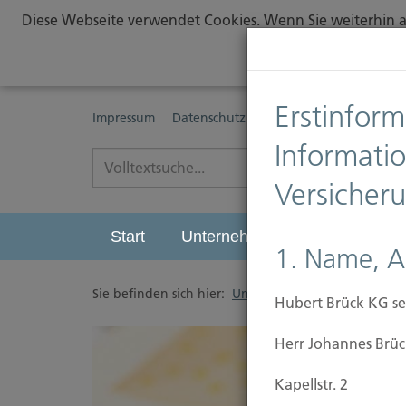
Diese Webseite verwendet Cookies. Wenn Sie weiterhin au
Erstinform
Impressum
Datenschutz
Erstinformationspflichte
Informati
Versicher
Start
Unternehmen
Leistungen
1. Name, A
Sie befinden sich hier:
Unternehmen
/
Unser Stat
Hubert Brück KG se
Herr Johannes Brüc
Kapellstr. 2