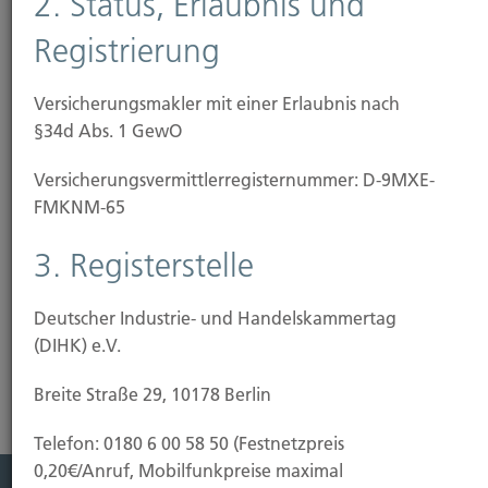
2. Status, Erlaubnis und
erbringen wir also unabhängig von Banken und
Registrierung
Versicherungen als Ihr Bundesgenosse.
Wir schaffen für Sie Transparenz, schlagen Schneisen in
Versicherungsmakler mit einer Erlaubnis nach
den Tarifdschungel und klären die Wirklichkeit hinter
§34d Abs. 1 GewO
den Zahlen und Klauseln. Aus den Angeboten vieler
Versicherungs­vermittler­registernummer: D-9MXE-
suchen wir nach optimalen Lösungen für Ihre
FMKNM-65
individuelle Situation. Von einem abhängigen Vertreter,
z.B. einem "Herrn Kaiser", der an seinen Versicherer
3. Registerstelle
gebunden ist, können Sie das nicht erwarten.
Deutscher Industrie- und Handelskammertag
(DIHK) e.V.
Breite Straße 29, 10178 Berlin
Telefon: 0180 6 00 58 50 (Festnetzpreis
0,20€/Anruf, Mobilfunkpreise maximal