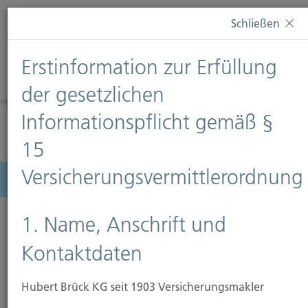
Diese Webseite verwendet Cookies. Wenn Sie weiterhin
Schließen
auf dieser Webseite bleiben, erteilen Sie damit Ihr
Einverständnis zur Verwendung von Cookies. Weitere
Erstinformation zur Erfüllung
Informationen finden Sie auf unserer Seite
Datenschutz
.
Diese Nachricht nicht erneut anzeigen
der gesetzlichen
Informationspflicht gemäß §
15
Versicherungsvermittlerordnung
Menü
1. Name, Anschrift und
Kontaktdaten
Hubert Brück KG seit 1903 Versicherungsmakler