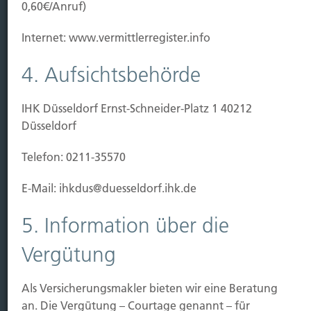
0,60€/Anruf)
Leistung
Internet: www.vermittlerregister.info
Leben
Vorsorgen
4. Aufsichtsbehörde
Sichern
IHK Düsseldorf Ernst-Schneider-Platz 1 40212
Immobilien Vers.
Düsseldorf
Kauf Grundstück
Telefon: 0211-35570
Baubeginn
Baufertigstellung/Hauskauf
E-Mail: ihkdus@duesseldorf.ihk.de
Einzug/Vermietung
Schaden
5. Information über die
Kontakt
Vergütung
Hubert Brück KG
| Inhaber: Dipl. Ökonom Johannes
Brück | Kapellstraße 2 | 40479 Düsseldorf
Als Versicherungsmakler bieten wir eine Beratung
Telefon:
0211-490066 |
Fax:
0211-4911125 |
E-Mail:
an. Die Vergütung – Courtage genannt – für