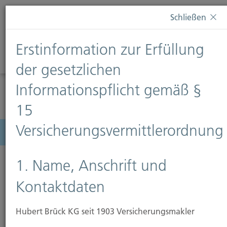
Diese Webseite verwendet Cookies. Wenn Sie weiterhin
Schließen
auf dieser Webseite bleiben, erteilen Sie damit Ihr
Einverständnis zur Verwendung von Cookies. Weitere
Erstinformation zur Erfüllung
Informationen finden Sie auf unserer Seite
Datenschutz
.
Diese Nachricht nicht erneut anzeigen
der gesetzlichen
Informationspflicht gemäß §
15
Versicherungsvermittlerordnung
Menü
1. Name, Anschrift und
Kontaktdaten
Hubert Brück KG seit 1903 Versicherungsmakler