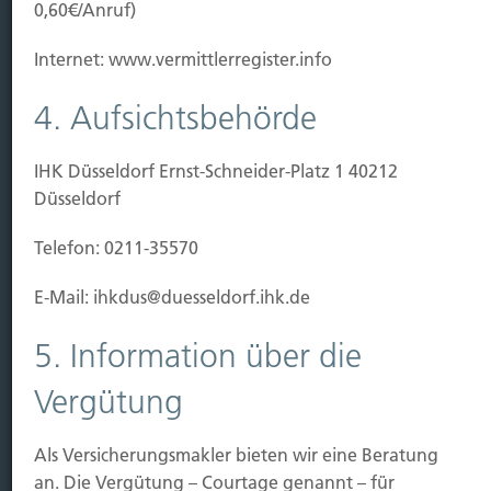
0,60€/Anruf)
Leistung
Internet: www.vermittlerregister.info
Leben
Vorsorgen
4. Aufsichtsbehörde
Sichern
IHK Düsseldorf Ernst-Schneider-Platz 1 40212
Immobilien Vers.
Düsseldorf
Kauf Grundstück
Telefon: 0211-35570
Baubeginn
Baufertigstellung/Hauskauf
E-Mail: ihkdus@duesseldorf.ihk.de
Einzug/Vermietung
Schaden
5. Information über die
Kontakt
Vergütung
Hubert Brück KG
| Inhaber: Dipl. Ökonom Johannes
Brück | Kapellstraße 2 | 40479 Düsseldorf
Als Versicherungsmakler bieten wir eine Beratung
Telefon:
0211-490066 |
Fax:
0211-4911125 |
E-Mail:
an. Die Vergütung – Courtage genannt – für