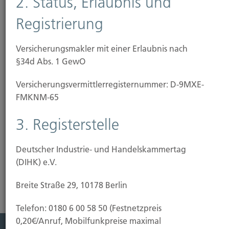
2. Status, Erlaubnis und
erbringen wir also unabhängig von Banken und
Registrierung
Versicherungen als Ihr Bundesgenosse.
Wir schaffen für Sie Transparenz, schlagen Schneisen in
Versicherungsmakler mit einer Erlaubnis nach
den Tarifdschungel und klären die Wirklichkeit hinter
§34d Abs. 1 GewO
den Zahlen und Klauseln. Aus den Angeboten vieler
Versicherungs­vermittler­registernummer: D-9MXE-
suchen wir nach optimalen Lösungen für Ihre
FMKNM-65
individuelle Situation. Von einem abhängigen Vertreter,
z.B. einem "Herrn Kaiser", der an seinen Versicherer
3. Registerstelle
gebunden ist, können Sie das nicht erwarten.
Deutscher Industrie- und Handelskammertag
(DIHK) e.V.
Breite Straße 29, 10178 Berlin
Telefon: 0180 6 00 58 50 (Festnetzpreis
0,20€/Anruf, Mobilfunkpreise maximal