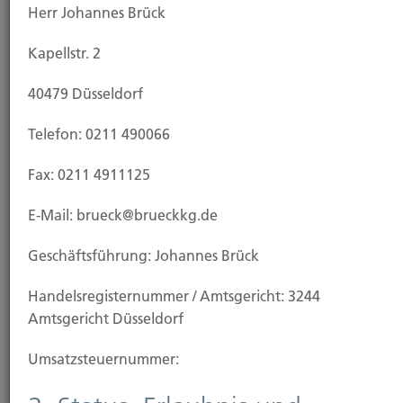
Herr Johannes Brück
Kapellstr. 2
Wir sind Mitglied im BDVM,
40479 Düsseldorf
Partner bei germanBroker.net,
Telefon: 0211 490066
Teil des Arbeitskreises
Fax: 0211 4911125
Beratungsprozesse und DNK
E-Mail: brueck@brueckkg.de
Anwender
Geschäftsführung: Johannes Brück
Kooperation
Handels­registernummer / Amtsgericht: 3244
Amtsgericht Düsseldorf
Versicherungskonzerne sind mit ihren Strukturen groß
und mächtig, verfügen in der Regel über einen eigenen
Umsatzsteuer­nummer:
Vertrieb und immense Mittel für teure
Marketingkampagnen. Wir Versicherungsmakler stellen