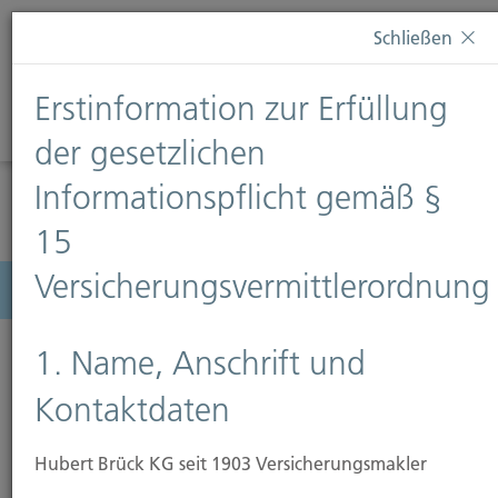
Diese Webseite verwendet Cookies. Wenn Sie weiterhin
Schließen
auf dieser Webseite bleiben, erteilen Sie damit Ihr
Einverständnis zur Verwendung von Cookies. Weitere
Erstinformation zur Erfüllung
Informationen finden Sie auf unserer Seite
Datenschutz
.
Diese Nachricht nicht erneut anzeigen
der gesetzlichen
Informationspflicht gemäß §
15
Versicherungsvermittlerordnung
Menü
1. Name, Anschrift und
Kontaktdaten
Hubert Brück KG seit 1903 Versicherungsmakler