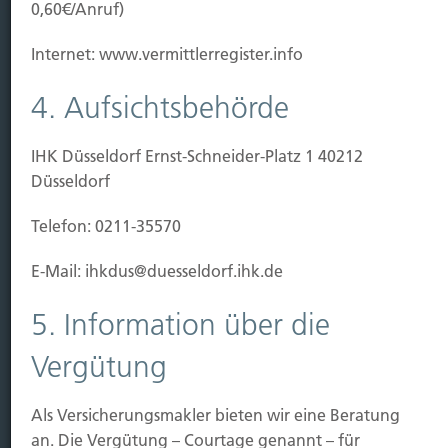
0,60€/Anruf)
Leistung
Internet: www.vermittlerregister.info
Leben
Vorsorgen
4. Aufsichtsbehörde
Sichern
IHK Düsseldorf Ernst-Schneider-Platz 1 40212
Immobilien Vers.
Düsseldorf
Kauf Grundstück
Telefon: 0211-35570
Baubeginn
Baufertigstellung/Hauskauf
E-Mail: ihkdus@duesseldorf.ihk.de
Einzug/Vermietung
Schaden
5. Information über die
Kontakt
Vergütung
Hubert Brück KG
| Inhaber: Dipl. Ökonom Johannes
Brück | Kapellstraße 2 | 40479 Düsseldorf
Als Versicherungsmakler bieten wir eine Beratung
Telefon:
0211-490066 |
Fax:
0211-4911125 |
E-Mail:
an. Die Vergütung – Courtage genannt – für