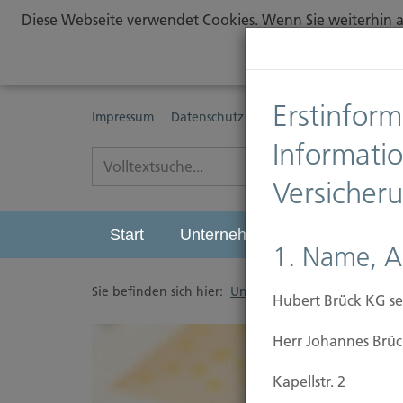
Diese Webseite verwendet Cookies. Wenn Sie weiterhin au
Erstinform
Impressum
Datenschutz
Erstinformationspflichte
Informati
Versicher
Start
Unternehmen
Leistungen
1. Name, A
Sie befinden sich hier:
Unternehmen
/
Anfahrt
Hubert Brück KG se
Herr Johannes Brüc
Kapellstr. 2