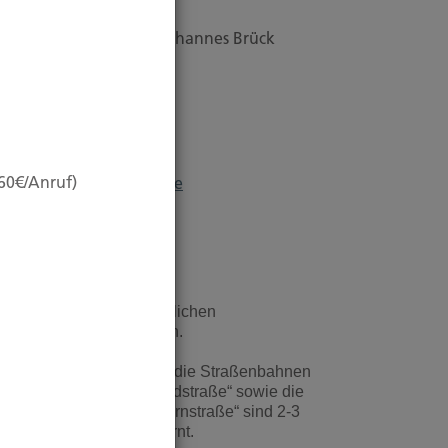
ubert Brück KG
nhaber: Dipl. Ökonom Johannes Brück
apellstraße 2
0479 Düsseldorf
l.:
0211-490066
ax:
0211-4911125
,60€/Anruf)
ail:
brueck@brueckkg.de
egbeschreibung:
r sind sehr gut mit öffentlichen
erkehrsmittel zu erreichen.
ie Linien U 78, U 79 und die Straßenbahnen
01, 705 mit Ausstieg „Nordstraße“ sowie die
nie 706 mit Ausstieg „Sternstraße“ sind 2-3
ehminuten von uns entfernt.