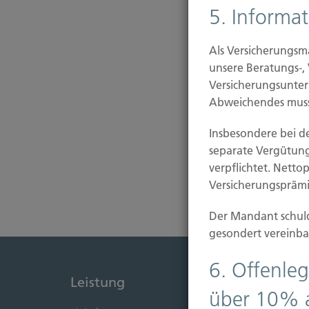
5. Informa
Als Versicherungsm
unsere Beratungs-,
Versicherungsunter
Abweichendes muss
Insbesondere bei d
separate Vergütun
verpflichtet. Netto
Versicherungsprämie
Der Mandant schuld
gesondert vereinba
6. Offenleg
Leistung
Immob
über 10% 