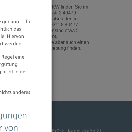
inen Parkplatz für Ihren PKW finden Sie im
arkhaus auf der Scheibenstr 2 40479
üsseldorf / Ecke Kaiserstraße oder im
e genannt – für
ieterich-Karree Nettelbeckstr. 8 40477
htlich das
üsseldorf. Die Parkhäuser sind etwa 5
ie. Hiervon
ehminuten von uns entfernt.
it etwas Glück können Sie aber auch einen
rt werden.
reien Parkplatz in der Umgebung finden.
 Regel eine
ergütung
 nicht in der
nichts anderes
ligungen
r von
Dipl. Ökonom Johannes Brück | Kapellstraße 2 |