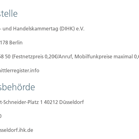
H
telle
I
K
4
e- und Handelskammertag (DIHK) e.V.
Te
0178 Berlin
F
58 50 (Festnetzpreis 0,20€/Anruf, Mobilfunkpreise maximal 0
M
ttlerregister.info
tsbehörde
W
Wi
t-Schneider-Platz 1 40212 Düsseldorf
V
D
0
7
Li
sseldorf.ihk.de
G