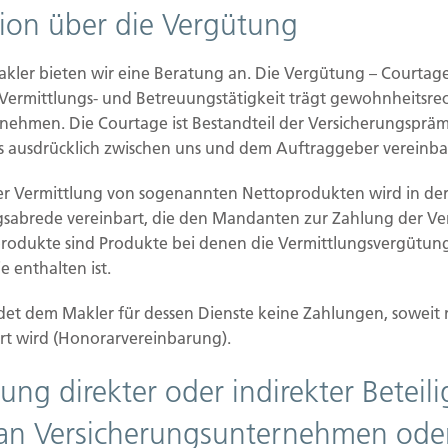
tion über die Vergütung
E
P
D
akler bieten wir eine Beratung an. Die Vergütung – Courtag
D
 Vermittlungs- und Betreuungstätigkeit trägt gewohnheitsrec
D
nehmen. Die Courtage ist Bestandteil der Versicherungspräm
G
M
 ausdrücklich zwischen uns und dem Auftraggeber vereinba
f
er Vermittlung von sogenannten Nettoprodukten wird in der
gsabrede vereinbart, die den Mandanten zur Zahlung der V
produkte sind Produkte bei denen die Vermittlungsvergütung
 enthalten ist.
et dem Makler für dessen Dienste keine Zahlungen, soweit 
rt wird (Honorarvereinbarung).
ung direkter oder indirekter Betei
ilien Vers.
Kontakt
an Versicherungsunternehmen ode
Hubert Brück KG
| Inhaber: 