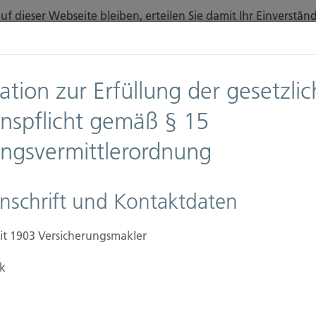
f dieser Webseite bleiben, erteilen Sie damit Ihr Einverst
finden Sie auf unserer Seite
Datenschutz
.
Diese Nachricht nicht erneut anzeigen
ation zur Erfüllung der gesetzli
n
Downloads
Anfahrt
onspflicht gemäß § 15
ungsvermittlerordnung
Ansprechpartner
Firmen
Immobilien Versic
nschrift und Kontaktdaten
it 1903 Versicherungsmakler
k