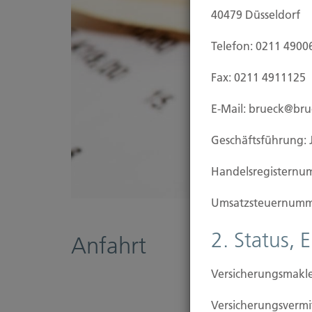
40479 Düsseldorf
Telefon: 0211 4900
Fax: 0211 4911125
E-Mail: brueck@br
Geschäftsführung: 
Handels­registernu
Umsatzsteuer­numm
2. Status, 
Anfahrt
Versicherungsmakle
Versicherungs­ver