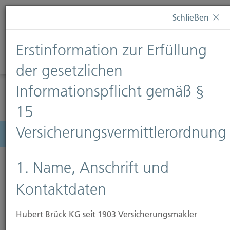
Diese Webseite verwendet Cookies. Wenn Sie weiterhin
Schließen
auf dieser Webseite bleiben, erteilen Sie damit Ihr
Einverständnis zur Verwendung von Cookies. Weitere
Erstinformation zur Erfüllung
Informationen finden Sie auf unserer Seite
Datenschutz
.
Diese Nachricht nicht erneut anzeigen
der gesetzlichen
Informationspflicht gemäß §
15
Versicherungsvermittlerordnung
Menü
1. Name, Anschrift und
Kontaktdaten
Hubert Brück KG seit 1903 Versicherungsmakler