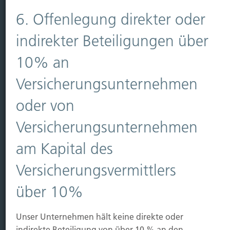
Vorsorgen
Sichern
6. Offenlegung direkter oder
indirekter Beteiligungen über
Immobilien Vers.
Kauf Grundstück
10% an
Baubeginn
Versicherungsunternehmen
Baufertigstellung/Hauskauf
Einzug/Vermietung
oder von
Schaden
Versicherungsunternehmen
Kontakt
am Kapital des
Hubert Brück KG
| Inhaber: Dipl. Ökonom Johannes
Brück | Kapellstraße 2 | 40479 Düsseldorf
Versicherungsvermittlers
Telefon:
0211-490066 |
Fax:
0211-4911125 |
E-Mail:
über 10%
brueck@brueckkg.de
Kontaktformular
Unser Unternehmen hält keine direkte oder
indirekte Beteiligung von über 10 % an den