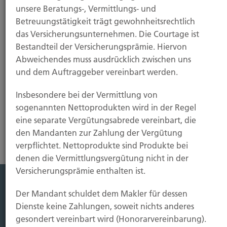
unsere Beratungs-, Vermittlungs- und
Einen Parkplatz für Ihren PKW finden Sie im Parkhaus
Betreuungstätigkeit trägt gewohnheitsrechtlich
auf der Scheibenstr 2 40479 Düsseldorf / Ecke
Kaiserstraße oder im Dieterich-Karree Nettelbeckstr. 8
das Versicherungsunternehmen. Die Courtage ist
40477 Düsseldorf. Die Parkhäuser sind etwa 5
Bestandteil der Versicherungsprämie. Hiervon
Gehminuten von uns entfernt.
Abweichendes muss ausdrücklich zwischen uns
Mit etwas Glück können Sie aber auch einen freien
und dem Auftraggeber vereinbart werden.
Parkplatz in der Umgebung finden.
Insbesondere bei der Vermittlung von
sogenannten Nettoprodukten wird in der Regel
eine separate Vergütungsabrede vereinbart, die
den Mandanten zur Zahlung der Vergütung
verpflichtet. Nettoprodukte sind Produkte bei
denen die Vermittlungsvergütung nicht in der
Versicherungsprämie enthalten ist.
Der Mandant schuldet dem Makler für dessen
Leistung
Dienste keine Zahlungen, soweit nichts anderes
Leben
gesondert vereinbart wird (Honorarvereinbarung).