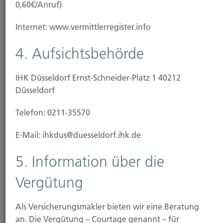
0,60€/Anruf)
Hubert Brück KG
Inhaber: Dipl. Ökonom Johannes Brück
Internet: www.vermittlerregister.info
Kapellstraße 2
40479 Düsseldorf
4. Aufsichtsbehörde
Tel.:
0211-490066
IHK Düsseldorf Ernst-Schneider-Platz 1 40212
Fax:
0211-4911125
Düsseldorf
Mail:
brueck@brueckkg.de
Telefon: 0211-35570
E-Mail: ihkdus@duesseldorf.ihk.de
Wegbeschreibung:
Wir sind sehr gut mit öffentlichen Verkehrsmittel zu
5. Information über die
erreichen.
Vergütung
Die Linien U 78, U 79 und die Straßenbahnen 701,
705 mit Ausstieg „Nordstraße“ sowie die Linie 706 mit
Ausstieg „Sternstraße“ sind 2-3 Gehminuten von uns
Als Versicherungsmakler bieten wir eine Beratung
entfernt.
an. Die Vergütung – Courtage genannt – für