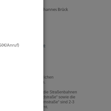
ubert Brück KG
nhaber: Dipl. Ökonom Johannes Brück
apellstraße 2
0479 Düsseldorf
l.:
0211-490066
ax:
0211-4911125
,60€/Anruf)
ail:
brueck@brueckkg.de
egbeschreibung:
r sind sehr gut mit öffentlichen
erkehrsmittel zu erreichen.
ie Linien U 78, U 79 und die Straßenbahnen
01, 705 mit Ausstieg „Nordstraße“ sowie die
nie 706 mit Ausstieg „Sternstraße“ sind 2-3
ehminuten von uns entfernt.