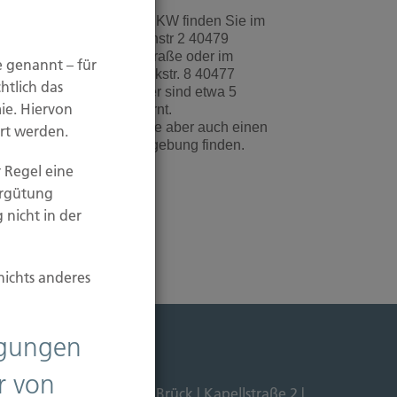
inen Parkplatz für Ihren PKW finden Sie im
arkhaus auf der Scheibenstr 2 40479
üsseldorf / Ecke Kaiserstraße oder im
e genannt – für
ieterich-Karree Nettelbeckstr. 8 40477
htlich das
üsseldorf. Die Parkhäuser sind etwa 5
ie. Hiervon
ehminuten von uns entfernt.
it etwas Glück können Sie aber auch einen
rt werden.
reien Parkplatz in der Umgebung finden.
 Regel eine
ergütung
 nicht in der
nichts anderes
ligungen
r von
Dipl. Ökonom Johannes Brück | Kapellstraße 2 |