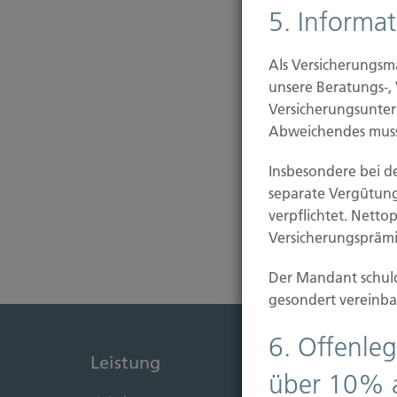
5. Informa
Als Versicherungsm
unsere Beratungs-,
Versicherungsunter
Abweichendes muss
Insbesondere bei d
separate Vergütun
verpflichtet. Netto
Versicherungsprämie
Der Mandant schuld
gesondert vereinba
6. Offenleg
Leistung
Immob
über 10% 