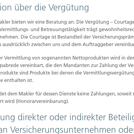
tion über die Vergütung
E
P
D
akler bieten wir eine Beratung an. Die Vergütung – Courtag
D
 Vermittlungs- und Betreuungstätigkeit trägt gewohnheitsrec
D
nehmen. Die Courtage ist Bestandteil der Versicherungspräm
G
M
 ausdrücklich zwischen uns und dem Auftraggeber vereinba
f
er Vermittlung von sogenannten Nettoprodukten wird in der
gsabrede vereinbart, die den Mandanten zur Zahlung der V
produkte sind Produkte bei denen die Vermittlungsvergütung
 enthalten ist.
et dem Makler für dessen Dienste keine Zahlungen, soweit 
rt wird (Honorarvereinbarung).
ung direkter oder indirekter Betei
ilien Vers.
Kontakt
an Versicherungsunternehmen ode
Hubert Brück KG
| Inhaber: 