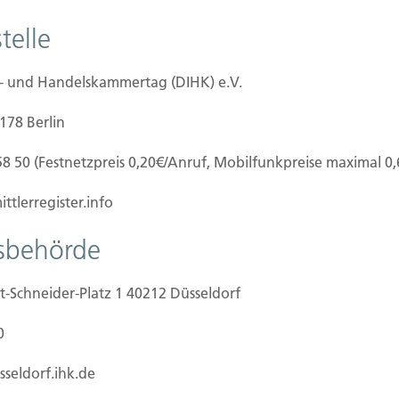
H
telle
I
K
4
e- und Handelskammertag (DIHK) e.V.
Te
0178 Berlin
F
58 50 (Festnetzpreis 0,20€/Anruf, Mobilfunkpreise maximal 0
M
ttlerregister.info
tsbehörde
W
Wi
t-Schneider-Platz 1 40212 Düsseldorf
V
D
0
7
Li
sseldorf.ihk.de
G