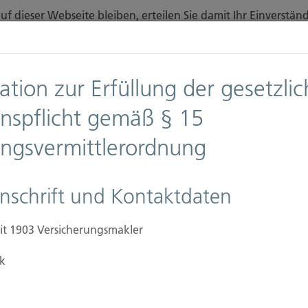
f dieser Webseite bleiben, erteilen Sie damit Ihr Einverst
finden Sie auf unserer Seite
Datenschutz
.
Diese Nachricht nicht erneut anzeigen
ation zur Erfüllung der gesetzli
n
Downloads
Anfahrt
onspflicht gemäß § 15
ungsvermittlerordnung
Ansprechpartner
Firmen
Immobilien Versic
nschrift und Kontaktdaten
it 1903 Versicherungsmakler
k