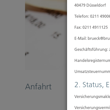
40479 Düsseldorf
Telefon: 0211 4900
Fax: 0211 4911125
E-Mail: brueck@br
Geschäftsführung: 
Handels­registernu
Umsatzsteuer­numm
2. Status, 
Anfahrt
Versicherungsmakle
Versicherungs­ver