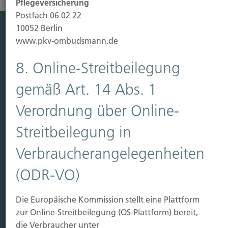
Pflegeversicherung
Postfach 06 02 22
10052 Berlin
www.pkv-ombudsmann.de
Leistung
Leben
8. Online-Streitbeilegung
Vorsorgen
gemäß Art. 14 Abs. 1
Sichern
Verordnung über Online-
Immobilien Vers.
Streitbeilegung in
Kauf Grundstück
Baubeginn
Verbraucherangelegenheiten
Baufertigstellung/Hauskauf
Einzug/Vermietung
(ODR-VO)
Schaden
Die Europäische Kommission stellt eine Plattform
Kontakt
zur Online-Streitbeilegung (OS-Plattform) bereit,
Hubert Brück KG
| Inhaber: Dipl. Ökonom Johannes
die Verbraucher unter