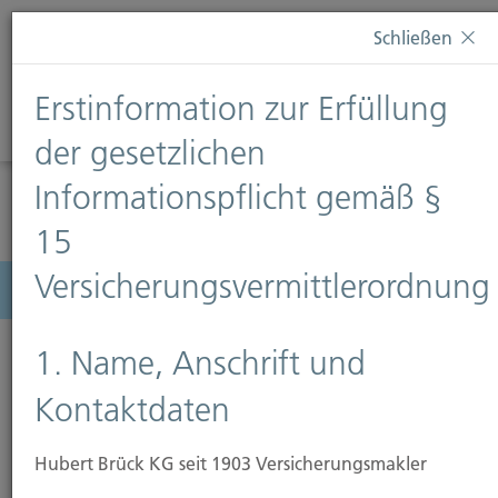
Diese Webseite verwendet Cookies. Wenn Sie weiterhin
Schließen
auf dieser Webseite bleiben, erteilen Sie damit Ihr
Einverständnis zur Verwendung von Cookies. Weitere
Erstinformation zur Erfüllung
Informationen finden Sie auf unserer Seite
Datenschutz
.
Diese Nachricht nicht erneut anzeigen
der gesetzlichen
Informationspflicht gemäß §
15
Versicherungsvermittlerordnung
Menü
1. Name, Anschrift und
Kontaktdaten
Hubert Brück KG seit 1903 Versicherungsmakler