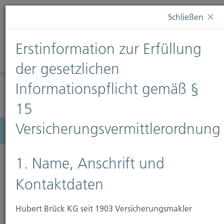
Diese Webseite verwendet Cookies. Wenn Sie weiterhin
Schließen
auf dieser Webseite bleiben, erteilen Sie damit Ihr
Einverständnis zur Verwendung von Cookies. Weitere
Erstinformation zur Erfüllung
Informationen finden Sie auf unserer Seite
Datenschutz
.
Diese Nachricht nicht erneut anzeigen
der gesetzlichen
Informationspflicht gemäß §
15
Versicherungsvermittlerordnung
Menü
1. Name, Anschrift und
Kontaktdaten
Hubert Brück KG seit 1903 Versicherungsmakler