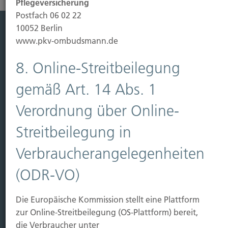
Pflegeversicherung
Postfach 06 02 22
10052 Berlin
www.pkv-ombudsmann.de
Leistung
Leben
8. Online-Streitbeilegung
Vorsorgen
gemäß Art. 14 Abs. 1
Sichern
Verordnung über Online-
Immobilien Vers.
Streitbeilegung in
Kauf Grundstück
Baubeginn
Verbraucherangelegenheiten
Baufertigstellung/Hauskauf
Einzug/Vermietung
(ODR-VO)
Schaden
Die Europäische Kommission stellt eine Plattform
Kontakt
zur Online-Streitbeilegung (OS-Plattform) bereit,
Hubert Brück KG
| Inhaber: Dipl. Ökonom Johannes
die Verbraucher unter