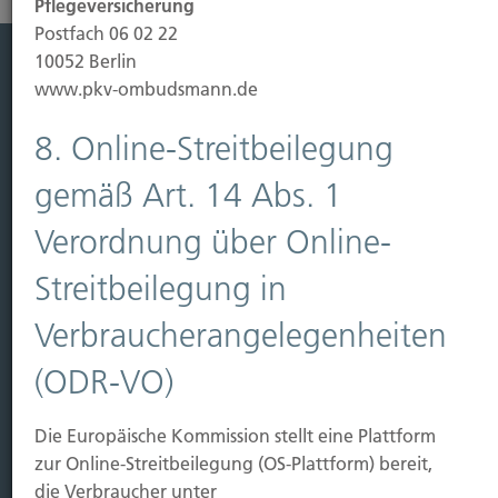
Pflegeversicherung
Postfach 06 02 22
10052 Berlin
www.pkv-ombudsmann.de
Leistung
Leben
8. Online-Streitbeilegung
Vorsorgen
gemäß Art. 14 Abs. 1
Sichern
Verordnung über Online-
Immobilien Vers.
Streitbeilegung in
Kauf Grundstück
Baubeginn
Verbraucherangelegenheiten
Baufertigstellung/Hauskauf
Einzug/Vermietung
(ODR-VO)
Schaden
Die Europäische Kommission stellt eine Plattform
Kontakt
zur Online-Streitbeilegung (OS-Plattform) bereit,
Hubert Brück KG
| Inhaber: Dipl. Ökonom Johannes
die Verbraucher unter