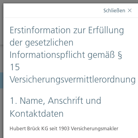
Diese Webseite verwendet Cookies. Wenn Sie weiterhin
Schließen
auf dieser Webseite bleiben, erteilen Sie damit Ihr
Einverständnis zur Verwendung von Cookies. Weitere
Erstinformation zur Erfüllung
Informationen finden Sie auf unserer Seite
Datenschutz
.
Diese Nachricht nicht erneut anzeigen
der gesetzlichen
Informationspflicht gemäß §
15
Versicherungsvermittlerordnung
Menü
1. Name, Anschrift und
Kontaktdaten
Hubert Brück KG seit 1903 Versicherungsmakler