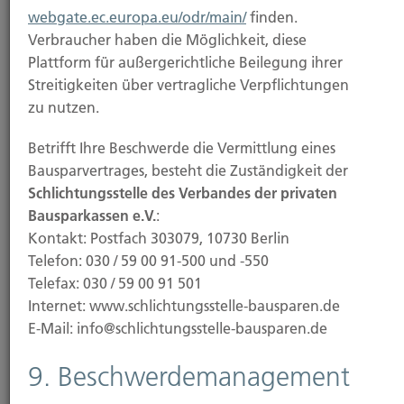
webgate.ec.europa.eu/odr/main/
finden.
Weiterlesen
Verbraucher haben die Möglichkeit, diese
Plattform für außergerichtliche Beilegung ihrer
Streitigkeiten über vertragliche Verpflichtungen
24.10.2025
zu nutzen.
BGH erklärt D&O-Vergleiche im VW-
Betrifft Ihre Beschwerde die Vermittlung eines
Dieselskandal für nichtig
Bausparvertrages, besteht die Zuständigkeit der
Schlichtungsstelle des Verbandes der privaten
Der Bundesgerichtshof (BGH) hat entschieden: Der
Bausparkassen e.V.
:
Vergleich, den Volkswagen mit seinen...
Kontakt: Postfach 303079, 10730 Berlin
Telefon: 030 / 59 00 91-500 und -550
Telefax: 030 / 59 00 91 501
Internet: www.schlichtungsstelle-bausparen.de
Weiterlesen
E-Mail: info@schlichtungsstelle-bausparen.de
9. Beschwerdemanagement
21.10.2025