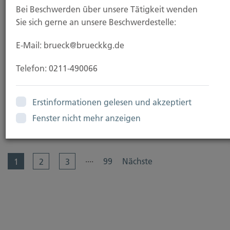
Bei Beschwerden über unsere Tätigkeit wenden
Beitragsbemessungsgrenzen steigen ab 2026
Sie sich gerne an unsere Beschwerdestelle:
Arbeitnehmer und Selbstständige müssen ab 2026
E-Mail: brueck@brueckkg.de
mit höheren Sozialabgaben rechnen. Grund ist die...
Telefon: 0211-490066
Erstinformationen gelesen und akzeptiert
Fenster nicht mehr anzeigen
Weiterlesen
....
99
Nächste
1
2
3