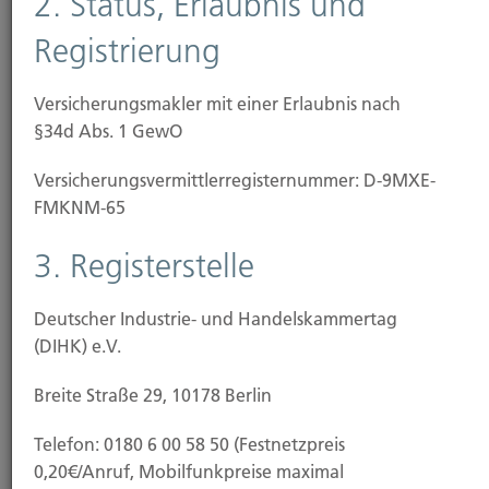
2. Status, Erlaubnis und
Einkauf
Registrierung
Online-Shopping gehört längst zum Alltag. Doch
viele Menschen fühlen sich beim Einkauf im
Versicherungsmakler mit einer Erlaubnis nach
Internet...
§34d Abs. 1 GewO
Versicherungs­vermittler­registernummer: D-9MXE-
Weiterlesen
FMKNM-65
3. Registerstelle
25.11.2025
Deutscher Industrie- und Handelskammertag
Private Krankenversicherung: Steigende
(DIHK) e.V.
Beiträge zeichnen sich ab
Breite Straße 29, 10178 Berlin
Für viele privat Krankenversicherte stehen deutliche
Beitragserhöhungen bevor. Die Kosten für...
Telefon: 0180 6 00 58 50 (Festnetzpreis
0,20€/Anruf, Mobilfunkpreise maximal