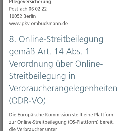
Cyber-Angriffe immer ausgefeilter und
Pflegeversicherung
gefährlicher....
Postfach 06 02 22
10052 Berlin
www.pkv-ombudsmann.de
8. Online-Streitbeilegung
Weiterlesen
gemäß Art. 14 Abs. 1
Verordnung über Online-
28.10.2025
Streitbeilegung in
Wenn die Blätter fallen: Wer muss im Herbst
fegen?
Verbraucherangelegenheiten
Rutschige Bürgersteige sind im Herbst keine
(ODR-VO)
Seltenheit. Doch wer haftet, wenn ein Unfall passiert
–...
Die Europäische Kommission stellt eine Plattform
zur Online-Streitbeilegung (OS-Plattform) bereit,
die Verbraucher unter