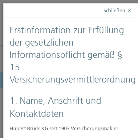
Diese Webseite verwendet Cookies. Wenn Sie weiterhin
Schließen
auf dieser Webseite bleiben, erteilen Sie damit Ihr
Einverständnis zur Verwendung von Cookies. Weitere
Erstinformation zur Erfüllung
Informationen finden Sie auf unserer Seite
Datenschutz
.
Diese Nachricht nicht erneut anzeigen
der gesetzlichen
Informationspflicht gemäß §
15
Versicherungsvermittlerordnung
Menü
1. Name, Anschrift und
Kontaktdaten
Hubert Brück KG seit 1903 Versicherungsmakler