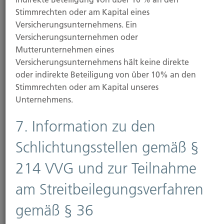
Stimmrechten oder am Kapital eines
Weiterlesen
Versicherungsunternehmens. Ein
Versicherungsunternehmen oder
Mutterunternehmen eines
07.11.2025
Versicherungsunternehmens hält keine direkte
oder indirekte Beteiligung von über 10% an den
Wildunfälle belasten Kfz-Versicherung:
Stimmrechten oder am Kapital unseres
Schäden erstmals über eine Milliarde Euro
Unternehmens.
2024 verursachten Wildunfälle in Deutschland
7. Information zu den
Schadenkosten von über 1,1 Milliarden Euro in der...
Schlichtungsstellen gemäß §
214 VVG und zur Teilnahme
am Streitbeilegungsverfahren
Weiterlesen
gemäß § 36