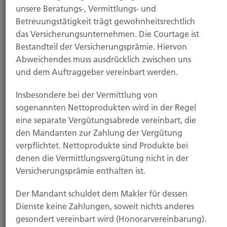
unsere Beratungs-, Vermittlungs- und
18.11.2025
Betreuungstätigkeit trägt gewohnheitsrechtlich
das Versicherungsunternehmen. Die Courtage ist
Grundfähigkeitsversicherung: Viele kennen sie
Bestandteil der Versicherungsprämie. Hiervon
gar nicht
Abweichendes muss ausdrücklich zwischen uns
und dem Auftraggeber vereinbart werden.
Nur wenige Menschen in Deutschland sind für den
Verlust ihrer Arbeitskraft ausreichend abgesichert....
Insbesondere bei der Vermittlung von
sogenannten Nettoprodukten wird in der Regel
eine separate Vergütungsabrede vereinbart, die
den Mandanten zur Zahlung der Vergütung
Weiterlesen
verpflichtet. Nettoprodukte sind Produkte bei
denen die Vermittlungsvergütung nicht in der
Versicherungsprämie enthalten ist.
14.11.2025
Der Mandant schuldet dem Makler für dessen
Dienste keine Zahlungen, soweit nichts anderes
Zeitumstellung bringt Einbrechern Vorteile –
gesondert vereinbart wird (Honorarvereinbarung).
worauf Haushalte jetzt achten sollten