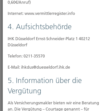
0,60€/Anruf)
Internet: www.vermittlerregister.info
Weiterlesen
4. Aufsichtsbehörde
21.11.2025
IHK Düsseldorf Ernst-Schneider-Platz 1 40212
Düsseldorf
Sturm- und Hagelschäden: So melden Sie
Schäden richtig
Telefon: 0211-35570
Mit dem Herbst kommen auch die Herbststürme –
E-Mail: ihkdus@duesseldorf.ihk.de
und die werden Spuren hinterlassen. Wer Schäden
am...
5. Information über die
Vergütung
Weiterlesen
Als Versicherungsmakler bieten wir eine Beratung
an. Die Vergütung – Courtage genannt – für