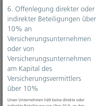
Mit der Umstellung auf die Winterzeit jedes Jahr
6. Offenlegung direkter oder
Ende Oktober beginnt auch die Hauptsaison für...
indirekter Beteiligungen über
10% an
Versicherungsunternehmen
Weiterlesen
oder von
11.11.2025
Versicherungsunternehmen
am Kapital des
Mittelstand: Mehr Vertrauen in die
Bundesregierung – aber Bürokratie bleibt
Versicherungsvermittlers
Hauptproblem
über 10%
Die Stimmung im deutschen Mittelstand hellt sich
leicht auf. Laut aktuellem KMU-
Unser Unternehmen hält keine direkte oder
Stimmungsbarometer...
indirekte Beteiligung von über 10 % an den