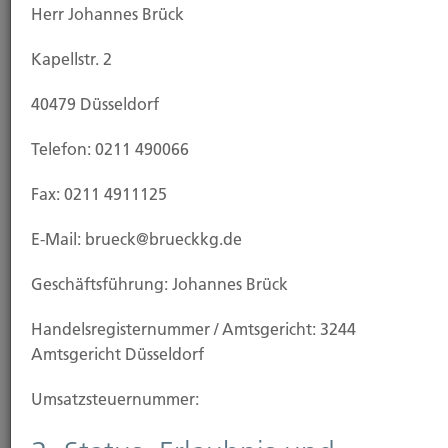
Herr Johannes Brück
Seit 1903 Versicherungsmakler für Gewerbe
Kapellstr. 2
und privat im Großraum Düsseldorf. Wir
sichern Unternehmen und private
40479 Düsseldorf
Haushalte.
Telefon: 0211 490066
Fax: 0211 4911125
Aktuelle News
E-Mail: brueck@brueckkg.de
Geschäftsführung: Johannes Brück
....
99
Nächste
1
2
3
Handels­registernummer / Amtsgericht: 3244
Amtsgericht Düsseldorf
28.11.2025
Umsatzsteuer­nummer:
Online-Shopping: Risiken beim digitalen