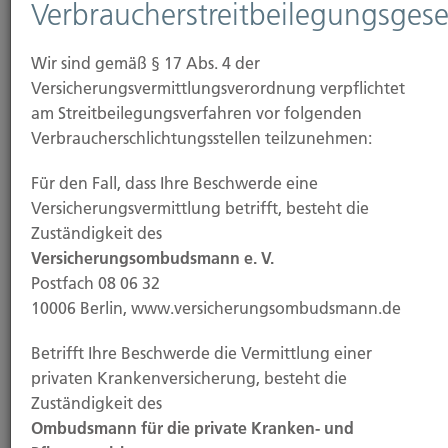
04.11.2025
Verbraucherstreitbeilegungsgese
Demenz bleibt eine der häufigsten
Wir sind gemäß § 17 Abs. 4 der
Todesursachen – Zahl der Fälle steigt weiter
Versicherungsvermittlungsverordnung verpflichtet
am Streitbeilegungsverfahren vor folgenden
Immer mehr Menschen in Deutschland sterben an
Verbraucherschlichtungsstellen teilzunehmen:
den Folgen einer Demenzerkrankung. Besonders
stark...
Für den Fall, dass Ihre Beschwerde eine
Versicherungsvermittlung betrifft, besteht die
Zuständigkeit des
Versicherungsombudsmann e. V.
Weiterlesen
Postfach 08 06 32
10006 Berlin, www.versicherungsombudsmann.de
31.10.2025
Betrifft Ihre Beschwerde die Vermittlung einer
privaten Krankenversicherung, besteht die
KI treibt Cyber-Angriffe auf ein neues Level
Zuständigkeit des
Mit dem Einsatz künstlicher Intelligenz werden
Ombudsmann für die private Kranken- und