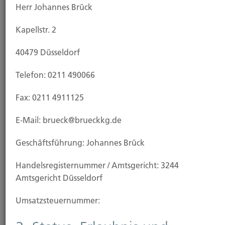
Herr Johannes Brück
Seit 1903 Versicherungsmakler für Gewerbe
Kapellstr. 2
und privat im Großraum Düsseldorf. Wir
sichern Unternehmen und private
40479 Düsseldorf
Haushalte.
Telefon: 0211 490066
Fax: 0211 4911125
Aktuelle News
E-Mail: brueck@brueckkg.de
Geschäftsführung: Johannes Brück
....
99
Nächste
1
2
3
Handels­registernummer / Amtsgericht: 3244
Amtsgericht Düsseldorf
28.11.2025
Umsatzsteuer­nummer:
Online-Shopping: Risiken beim digitalen