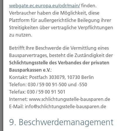
webgate.ec.europa.eu/odr/main/
finden.
Weiterlesen
Verbraucher haben die Möglichkeit, diese
Plattform für außergerichtliche Beilegung ihrer
Streitigkeiten über vertragliche Verpflichtungen
24.10.2025
zu nutzen.
BGH erklärt D&O-Vergleiche im VW-
Betrifft Ihre Beschwerde die Vermittlung eines
Dieselskandal für nichtig
Bausparvertrages, besteht die Zuständigkeit der
Schlichtungsstelle des Verbandes der privaten
Der Bundesgerichtshof (BGH) hat entschieden: Der
Bausparkassen e.V.
:
Vergleich, den Volkswagen mit seinen...
Kontakt: Postfach 303079, 10730 Berlin
Telefon: 030 / 59 00 91-500 und -550
Telefax: 030 / 59 00 91 501
Internet: www.schlichtungsstelle-bausparen.de
Weiterlesen
E-Mail: info@schlichtungsstelle-bausparen.de
9. Beschwerdemanagement
21.10.2025