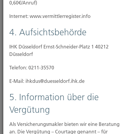
0,60€/Anruf)
Internet: www.vermittlerregister.info
Weiterlesen
4. Aufsichtsbehörde
21.11.2025
IHK Düsseldorf Ernst-Schneider-Platz 1 40212
Düsseldorf
Sturm- und Hagelschäden: So melden Sie
Schäden richtig
Telefon: 0211-35570
Mit dem Herbst kommen auch die Herbststürme –
E-Mail: ihkdus@duesseldorf.ihk.de
und die werden Spuren hinterlassen. Wer Schäden
am...
5. Information über die
Vergütung
Weiterlesen
Als Versicherungsmakler bieten wir eine Beratung
an. Die Vergütung – Courtage genannt – für