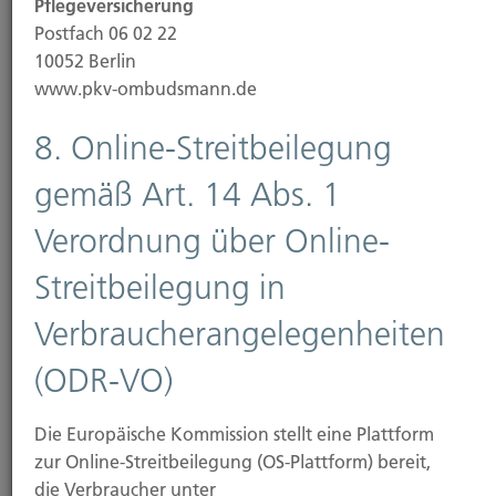
Cyber-Angriffe immer ausgefeilter und
Pflegeversicherung
gefährlicher....
Postfach 06 02 22
10052 Berlin
www.pkv-ombudsmann.de
8. Online-Streitbeilegung
Weiterlesen
gemäß Art. 14 Abs. 1
Verordnung über Online-
28.10.2025
Streitbeilegung in
Wenn die Blätter fallen: Wer muss im Herbst
fegen?
Verbraucherangelegenheiten
Rutschige Bürgersteige sind im Herbst keine
(ODR-VO)
Seltenheit. Doch wer haftet, wenn ein Unfall passiert
–...
Die Europäische Kommission stellt eine Plattform
zur Online-Streitbeilegung (OS-Plattform) bereit,
die Verbraucher unter