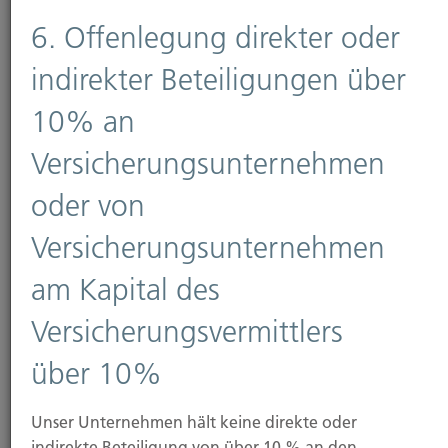
Mit der Umstellung auf die Winterzeit jedes Jahr
6. Offenlegung direkter oder
Ende Oktober beginnt auch die Hauptsaison für...
indirekter Beteiligungen über
10% an
Versicherungsunternehmen
Weiterlesen
oder von
11.11.2025
Versicherungsunternehmen
am Kapital des
Mittelstand: Mehr Vertrauen in die
Bundesregierung – aber Bürokratie bleibt
Versicherungsvermittlers
Hauptproblem
über 10%
Die Stimmung im deutschen Mittelstand hellt sich
leicht auf. Laut aktuellem KMU-
Unser Unternehmen hält keine direkte oder
Stimmungsbarometer...
indirekte Beteiligung von über 10 % an den