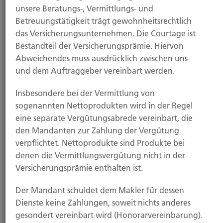
unsere Beratungs-, Vermittlungs- und
18.11.2025
Betreuungstätigkeit trägt gewohnheitsrechtlich
das Versicherungsunternehmen. Die Courtage ist
Grundfähigkeitsversicherung: Viele kennen sie
Bestandteil der Versicherungsprämie. Hiervon
gar nicht
Abweichendes muss ausdrücklich zwischen uns
und dem Auftraggeber vereinbart werden.
Nur wenige Menschen in Deutschland sind für den
Verlust ihrer Arbeitskraft ausreichend abgesichert....
Insbesondere bei der Vermittlung von
sogenannten Nettoprodukten wird in der Regel
eine separate Vergütungsabrede vereinbart, die
den Mandanten zur Zahlung der Vergütung
Weiterlesen
verpflichtet. Nettoprodukte sind Produkte bei
denen die Vermittlungsvergütung nicht in der
Versicherungsprämie enthalten ist.
14.11.2025
Der Mandant schuldet dem Makler für dessen
Dienste keine Zahlungen, soweit nichts anderes
Zeitumstellung bringt Einbrechern Vorteile –
gesondert vereinbart wird (Honorarvereinbarung).
worauf Haushalte jetzt achten sollten