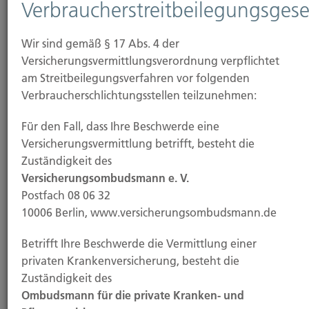
04.11.2025
Verbraucherstreitbeilegungsgese
Demenz bleibt eine der häufigsten
Wir sind gemäß § 17 Abs. 4 der
Todesursachen – Zahl der Fälle steigt weiter
Versicherungsvermittlungsverordnung verpflichtet
am Streitbeilegungsverfahren vor folgenden
Immer mehr Menschen in Deutschland sterben an
Verbraucherschlichtungsstellen teilzunehmen:
den Folgen einer Demenzerkrankung. Besonders
stark...
Für den Fall, dass Ihre Beschwerde eine
Versicherungsvermittlung betrifft, besteht die
Zuständigkeit des
Versicherungsombudsmann e. V.
Weiterlesen
Postfach 08 06 32
10006 Berlin, www.versicherungsombudsmann.de
31.10.2025
Betrifft Ihre Beschwerde die Vermittlung einer
privaten Krankenversicherung, besteht die
KI treibt Cyber-Angriffe auf ein neues Level
Zuständigkeit des
Mit dem Einsatz künstlicher Intelligenz werden
Ombudsmann für die private Kranken- und