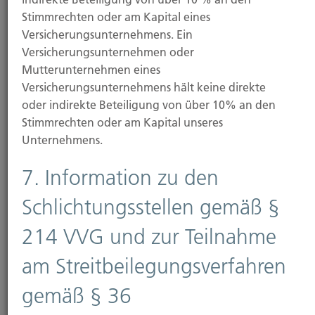
Stimmrechten oder am Kapital eines
Weiterlesen
Versicherungsunternehmens. Ein
Versicherungsunternehmen oder
Mutterunternehmen eines
07.11.2025
Versicherungsunternehmens hält keine direkte
oder indirekte Beteiligung von über 10% an den
Wildunfälle belasten Kfz-Versicherung:
Stimmrechten oder am Kapital unseres
Schäden erstmals über eine Milliarde Euro
Unternehmens.
2024 verursachten Wildunfälle in Deutschland
7. Information zu den
Schadenkosten von über 1,1 Milliarden Euro in der...
Schlichtungsstellen gemäß §
214 VVG und zur Teilnahme
am Streitbeilegungsverfahren
Weiterlesen
gemäß § 36