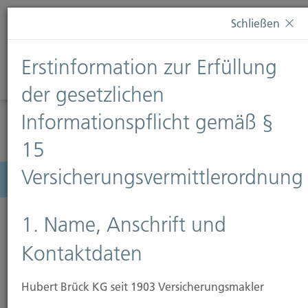
Diese Webseite verwendet Cookies. Wenn Sie weiterhin
Schließen
auf dieser Webseite bleiben, erteilen Sie damit Ihr
Einverständnis zur Verwendung von Cookies. Weitere
Erstinformation zur Erfüllung
Informationen finden Sie auf unserer Seite
Datenschutz
.
Diese Nachricht nicht erneut anzeigen
der gesetzlichen
Informationspflicht gemäß §
15
Versicherungsvermittlerordnung
Menü
1. Name, Anschrift und
Kontaktdaten
Hubert Brück KG seit 1903 Versicherungsmakler