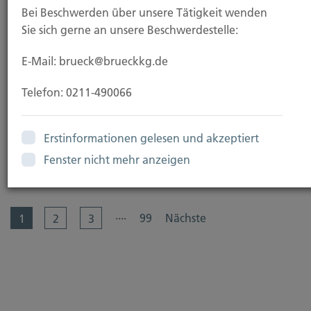
Bei Beschwerden über unsere Tätigkeit wenden
Beitragsbemessungsgrenzen steigen ab 2026
Sie sich gerne an unsere Beschwerdestelle:
Arbeitnehmer und Selbstständige müssen ab 2026
E-Mail: brueck@brueckkg.de
mit höheren Sozialabgaben rechnen. Grund ist die...
Telefon: 0211-490066
Erstinformationen gelesen und akzeptiert
Fenster nicht mehr anzeigen
Weiterlesen
....
99
Nächste
1
2
3