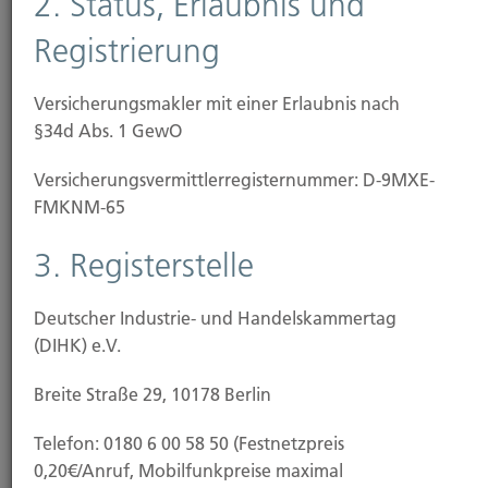
2. Status, Erlaubnis und
Einkauf
Registrierung
Online-Shopping gehört längst zum Alltag. Doch
viele Menschen fühlen sich beim Einkauf im
Versicherungsmakler mit einer Erlaubnis nach
Internet...
§34d Abs. 1 GewO
Versicherungs­vermittler­registernummer: D-9MXE-
Weiterlesen
FMKNM-65
3. Registerstelle
25.11.2025
Deutscher Industrie- und Handelskammertag
Private Krankenversicherung: Steigende
(DIHK) e.V.
Beiträge zeichnen sich ab
Breite Straße 29, 10178 Berlin
Für viele privat Krankenversicherte stehen deutliche
Beitragserhöhungen bevor. Die Kosten für...
Telefon: 0180 6 00 58 50 (Festnetzpreis
0,20€/Anruf, Mobilfunkpreise maximal