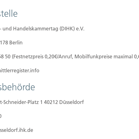
telle
02.09.2025
e- und Handelskammertag (DIHK) e.V.
Fahrraddiebstahl: Wie Sie sich schützen
und wann sich eine Versicherung lohnt
0178 Berlin
n
2024 wurden zwar weniger Fahrräder
58 50 (Festnetzpreis 0,20€/Anruf, Mobilfunkpreise maximal 0
m
gestohlen als im Vorjahr – doch die Schäden
für Versicherte...
ttlerregister.info
tsbehörde
Weiterlesen
t-Schneider-Platz 1 40212 Düsseldorf
0
22.08.2025
sseldorf.ihk.de
Mehr Unfälle, mehr Verletzte: E-Scooter