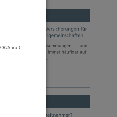
29.08.2025
Die fünf wichtigsten Versicherungen für
Wohnungseigentümergemeinschaften
Starkregen, Überschwemmungen und
,60€/Anruf)
andere Unwetter treten immer häufiger auf.
Der Bundesverband der...
Weiterlesen
19.08.2025
Urlaubspflicht für Arbeitnehmer?