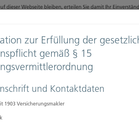
f dieser Webseite bleiben, erteilen Sie damit Ihr Einverst
finden Sie auf unserer Seite
Datenschutz
.
Diese Nachricht nicht erneut anzeigen
ation zur Erfüllung der gesetzli
n
Downloads
Anfahrt
onspflicht gemäß § 15
ungsvermittlerordnung
Ansprechpartner
Firmen
Immobilien Versic
nschrift und Kontaktdaten
it 1903 Versicherungsmakler
k