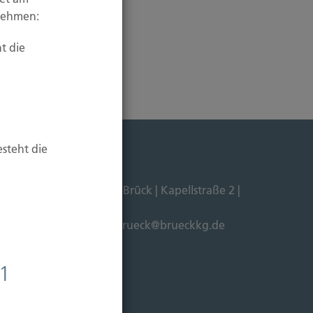
unehmen:
t die
esteht die
Dipl. Ökonom Johannes Brück | Kapellstraße 2 |
211-4911125 |
E-Mail:
brueck@brueckkg.de
 1