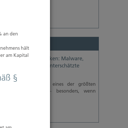
Weiterlesen
 % an den
29.07.2025
rnehmens hält
er am Kapital
Systemische Cyberrisiken: Malware,
Cloud-Ausfälle und unterschätzte
Kumulgefahren
mäß §
Cyberangriffe bleiben eines der größten
Unternehmensrisiken – besonders, wenn
viele Organisationen...
Weiterlesen
tet am