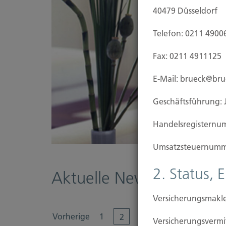
40479 Düsseldorf
Telefon: 0211 4900
Fax: 0211 4911125
E-Mail: brueck@br
Geschäftsführung: 
Handels­registernu
Umsatzsteuer­numm
2. Status, 
Aktuelle News
Versicherungsmakle
....
Vorherige
1
99
2
3
4
Versicherungs­ver