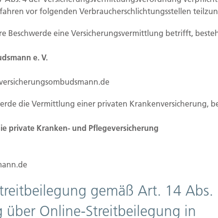
rfahren vor folgenden Verbraucherschlichtungsstellen teilz
Nächste
Ihre Beschwerde eine Versicherungsvermittlung betrifft, besteh
dsmann e. V.
.versicherungsombudsmann.de
werde die Vermittlung einer privaten Krankenversicherung, b
ilien Vers.
Kontakt
e private Kranken- und Pflegeversicherung
Hubert Brück KG
| Inhaber: 
f Grundstück
40479 Düsseldorf
beginn
Telefon:
0211-490066 |
Fax:
0
ertigstellung/Hauskauf
ann.de
zug/Vermietung
Kontaktformular
aden
Streitbeilegung gemäß Art. 14 Abs.
 über Online-Streitbeilegung in