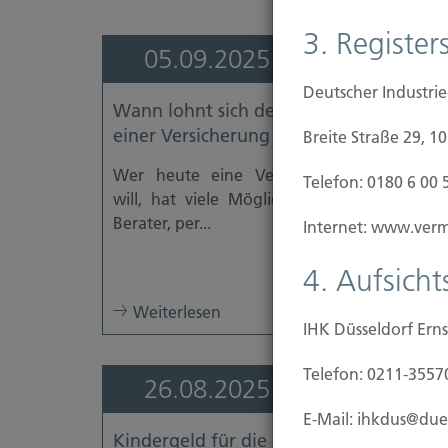
3. Registers
05.09.2025
Deutscher Industri
Wann lohnt sich der Online-Abschluss
einer Versicherung – und wann nicht?
Breite Straße 29, 1
Wer heute eine Versicherung abschließe
Telefon: 0180 6 00 
will, hat viele Möglichkeiten: vor Ort bei
Berater, per...
Internet: www.vermi
4. Aufsich
Weiterlesen
IHK Düsseldorf Erns
Telefon: 0211-3557
26.08.2025
E-Mail: ihkdus@due
Kindergeld für die Zukunft: So kann