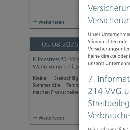
Versicheru
Versicheru
Weiterlesen
Unser Unternehmen 
Stimmrechten oder 
05.08.2025
Versicherungsunte
keine direkte oder
Klimastress für Windschutzscheiben:
unseres Unternehm
Wenn Sommerhitze Glas sprengt
7. Informa
Kleine Steinschläge, große Wirkung
Sommerliche Temperaturen und Hage
214 VVG u
machen Frontscheiben...
Streitbeil
Verbrauche
Weiterlesen
Wir sind gemäß § 1