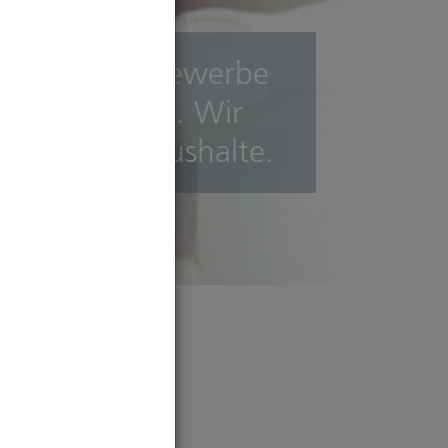
smakler für Gewerbe
m Düsseldorf. Wir
 private Haushalte.