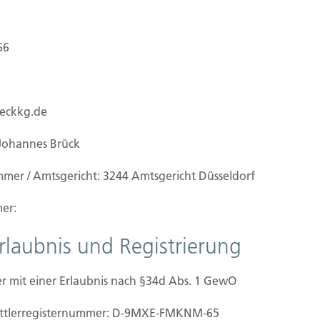
Seit 1903 Versicherung
66
und privat im Großrau
sichern Unternehmen und
ueckkg.de
Johannes Brück
mmer / Amtsgericht: 3244 Amtsgericht Düsseldorf
er:
Erlaubnis und Registrierung
r mit einer Erlaubnis nach §34d Abs. 1 GewO
Nächste
mittler­registernummer: D-9MXE-FMKNM-65