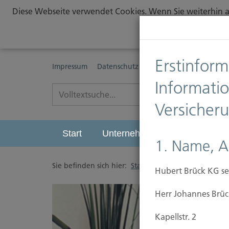
Diese Webseite verwendet Cookies. Wenn Sie weiterhin au
Erstinform
Impressum
Datenschutz
Erstinformationspflichte
Informati
Versicher
Start
Unternehmen
Leistungen
1. Name, A
Sie befinden sich hier:
Start
/
Hubert Brück KG se
Herr Johannes Brüc
Kapellstr. 2