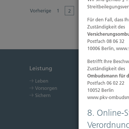
Streitbeilegungsve
....
Vorherige
1
99
2
3
4
Für den Fall, dass 
Zuständigkeit des
Versicherungsombu
Postfach 08 06 32
10006 Berlin, www
Betrifft Ihre Besch
Leistung
Immob
Zuständigkeit des
Ombudsmann für di
Leben
Kau
Postfach 06 02 22
Vorsorgen
Bau
10052 Berlin
Sichern
Bauf
www.pkv-ombudsm
Ein
Sch
8. Online-
Verordnung