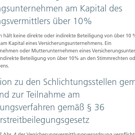
ngsunternehmen am Kapital des
ngsvermittlers über 10%
Weiterlesen
hält keine direkte oder indirekte Beteiligung von über 10
am Kapital eines Versicherungsunternehmens. Ein
01.08.2025
rnehmen oder Mutterunternehmen eines Versicherungsunte
 indirekte Beteiligung von über 10% an den Stimmrechten od
Rente nur noch per Überweisung: Was
ens.
jetzt zu tun ist
tion zu den Schlichtungsstellen ge
:
Bislang haben einige Rentner ihre Rente
l
noch in bar erhalten – per Scheck, den sie zur
nd zur Teilnahme am
Bank bringen...
egungsverfahren gemäß § 36
rstreitbeilegungsgesetz
Weiterlesen
7 Abs. 4 der Versicherungsvermittlungsverordnung verpflich