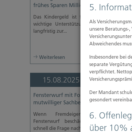
frühes Sparen Millionen bringen
5. Informa
Das Kindergeld ist für viele Familien ein
Als Versicherungsm
wichtige Unterstützung im Alltag. Wer e
unsere Beratungs-,
langfristig zur...
Versicherungsunter
Abweichendes muss
Insbesondere bei d
Weiterlesen
separate Vergütun
verpflichtet. Netto
15.08.2025
Versicherungsprämie
Der Mandant schuld
Fensterwurf mit Folgen: Wer zahlt bei
gesondert vereinba
mutwilliger Sachbeschädigung?
6. Offenleg
Wenn Fremdeigentum durch eine
Fensterwurf beschädigt wird, stellt sic
über 10% 
schnell die Frage nach dem...