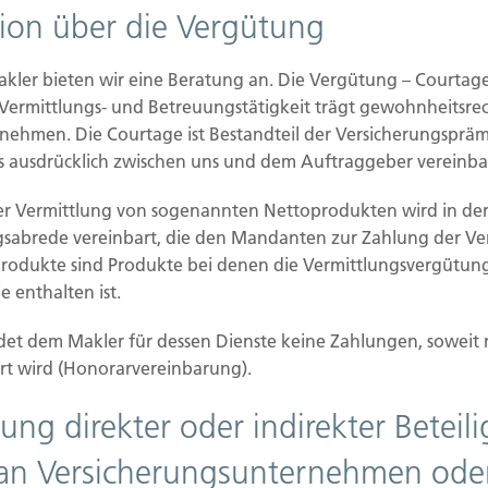
bergen hohe Risiken
tion über die Vergütung
e
E-Scooter erfreuen sich gerade bei jungen
akler bieten wir eine Beratung an. Die Vergütung – Courtag
s
Menschen großer Beliebtheit – doch die
 Vermittlungs- und Betreuungstätigkeit trägt gewohnheitsrec
Unfallzahlen...
nehmen. Die Courtage ist Bestandteil der Versicherungspräm
 ausdrücklich zwischen uns und dem Auftraggeber vereinba
er Vermittlung von sogenannten Nettoprodukten wird in der
Weiterlesen
gsabrede vereinbart, die den Mandanten zur Zahlung der V
produkte sind Produkte bei denen die Vermittlungsvergütung
12.08.2025
 enthalten ist.
et dem Makler für dessen Dienste keine Zahlungen, soweit 
KI in der Versicherung: Unterstützung
rt wird (Honorarvereinbarung).
willkommen, Kontrolle bleibt wichtig
ung direkter oder indirekter Betei
n
Viele Menschen wünschen sich Hilfe durch
h
Künstliche Intelligenz – etwa beim Ausfüllen
an Versicherungsunternehmen ode
von Anträgen...