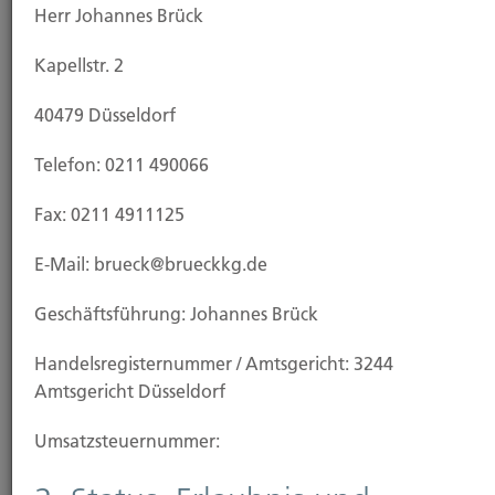
Herr Johannes Brück
Seit 1903 Versicherungsmakler für Gewerbe
Kapellstr. 2
und privat im Großraum Düsseldorf. Wir
sichern Unternehmen und private
40479 Düsseldorf
Haushalte.
Telefon: 0211 490066
Fax: 0211 4911125
Aktuelle News
E-Mail: brueck@brueckkg.de
Geschäftsführung: Johannes Brück
....
99
Nächste
1
2
3
Handels­registernummer / Amtsgericht: 3244
Amtsgericht Düsseldorf
28.11.2025
Umsatzsteuer­nummer:
Online-Shopping: Risiken beim digitalen