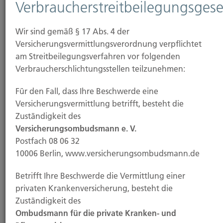
04.11.2025
Verbraucherstreitbeilegungsgese
Demenz bleibt eine der häufigsten
Wir sind gemäß § 17 Abs. 4 der
Todesursachen – Zahl der Fälle steigt weiter
Versicherungsvermittlungsverordnung verpflichtet
am Streitbeilegungsverfahren vor folgenden
Immer mehr Menschen in Deutschland sterben an
Verbraucherschlichtungsstellen teilzunehmen:
den Folgen einer Demenzerkrankung. Besonders
stark...
Für den Fall, dass Ihre Beschwerde eine
Versicherungsvermittlung betrifft, besteht die
Zuständigkeit des
Versicherungsombudsmann e. V.
Weiterlesen
Postfach 08 06 32
10006 Berlin, www.versicherungsombudsmann.de
31.10.2025
Betrifft Ihre Beschwerde die Vermittlung einer
privaten Krankenversicherung, besteht die
KI treibt Cyber-Angriffe auf ein neues Level
Zuständigkeit des
Mit dem Einsatz künstlicher Intelligenz werden
Ombudsmann für die private Kranken- und