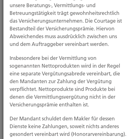
unsere Beratungs-, Vermittlungs- und
18.11.2025
Betreuungstätigkeit trägt gewohnheitsrechtlich
das Versicherungsunternehmen. Die Courtage ist
Grundfähigkeitsversicherung: Viele kennen sie
Bestandteil der Versicherungsprämie. Hiervon
gar nicht
Abweichendes muss ausdrücklich zwischen uns
und dem Auftraggeber vereinbart werden.
Nur wenige Menschen in Deutschland sind für den
Verlust ihrer Arbeitskraft ausreichend abgesichert....
Insbesondere bei der Vermittlung von
sogenannten Nettoprodukten wird in der Regel
eine separate Vergütungsabrede vereinbart, die
den Mandanten zur Zahlung der Vergütung
Weiterlesen
verpflichtet. Nettoprodukte sind Produkte bei
denen die Vermittlungsvergütung nicht in der
Versicherungsprämie enthalten ist.
14.11.2025
Der Mandant schuldet dem Makler für dessen
Dienste keine Zahlungen, soweit nichts anderes
Zeitumstellung bringt Einbrechern Vorteile –
gesondert vereinbart wird (Honorarvereinbarung).
worauf Haushalte jetzt achten sollten