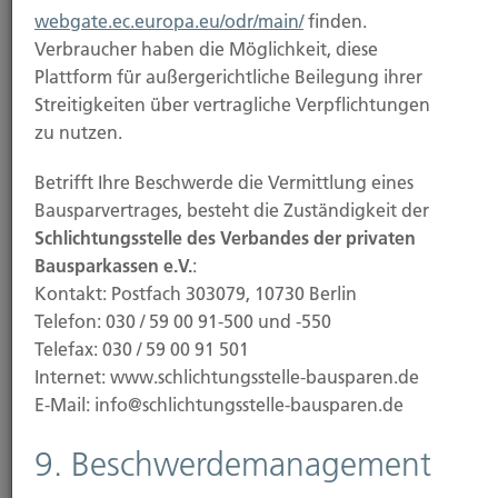
webgate.ec.europa.eu/odr/main/
finden.
Weiterlesen
Verbraucher haben die Möglichkeit, diese
Plattform für außergerichtliche Beilegung ihrer
Streitigkeiten über vertragliche Verpflichtungen
24.10.2025
zu nutzen.
BGH erklärt D&O-Vergleiche im VW-
Betrifft Ihre Beschwerde die Vermittlung eines
Dieselskandal für nichtig
Bausparvertrages, besteht die Zuständigkeit der
Schlichtungsstelle des Verbandes der privaten
Der Bundesgerichtshof (BGH) hat entschieden: Der
Bausparkassen e.V.
:
Vergleich, den Volkswagen mit seinen...
Kontakt: Postfach 303079, 10730 Berlin
Telefon: 030 / 59 00 91-500 und -550
Telefax: 030 / 59 00 91 501
Internet: www.schlichtungsstelle-bausparen.de
Weiterlesen
E-Mail: info@schlichtungsstelle-bausparen.de
9. Beschwerdemanagement
21.10.2025