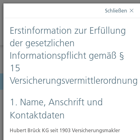
Diese Webseite verwendet Cookies. Wenn Sie weiterhin
Schließen
auf dieser Webseite bleiben, erteilen Sie damit Ihr
Einverständnis zur Verwendung von Cookies. Weitere
Erstinformation zur Erfüllung
Informationen finden Sie auf unserer Seite
Datenschutz
.
Diese Nachricht nicht erneut anzeigen
der gesetzlichen
Informationspflicht gemäß §
15
Versicherungsvermittlerordnung
Menü
1. Name, Anschrift und
Kontaktdaten
Hubert Brück KG seit 1903 Versicherungsmakler