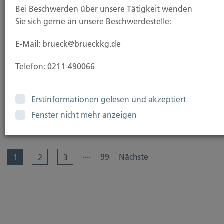
Bei Beschwerden über unsere Tätigkeit wenden
Beitragsbemessungsgrenzen steigen ab 2026
Sie sich gerne an unsere Beschwerdestelle:
Arbeitnehmer und Selbstständige müssen ab 2026
E-Mail: brueck@brueckkg.de
mit höheren Sozialabgaben rechnen. Grund ist die...
Telefon: 0211-490066
Erstinformationen gelesen und akzeptiert
Fenster nicht mehr anzeigen
Weiterlesen
....
99
Nächste
1
2
3