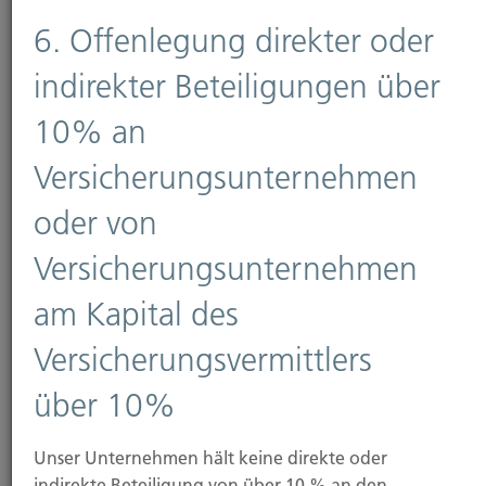
6. Offenlegung direkter oder
Sichern
indirekter Beteiligungen über
10% an
Wir helfen Ihnen sich für jegliche Situation
abzusichern und wählen einen Versicherer mit
Versicherungsunternehmen
den passenden Vertragsbedingungen aus.
oder von
Versicherungsunternehmen
am Kapital des
Versicherungsvermittlers
Netzwerke und
über 10%
Mitgliedschaften
Unser Unternehmen hält keine direkte oder
indirekte Beteiligung von über 10 % an den