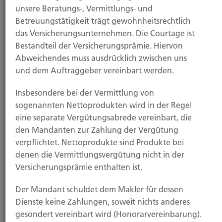
unsere Beratungs-, Vermittlungs- und
Private Krankenversicherung: Steigende
Beiträge zeichnen sich ab
Betreuungstätigkeit trägt gewohnheitsrechtlich
das Versicherungsunternehmen. Die Courtage ist
21.11.2025
Bestandteil der Versicherungsprämie. Hiervon
Sturm- und Hagelschäden: So melden Sie
Abweichendes muss ausdrücklich zwischen uns
Schäden richtig
und dem Auftraggeber vereinbart werden.
Alle News
Insbesondere bei der Vermittlung von
sogenannten Nettoprodukten wird in der Regel
Leistungen
eine separate Vergütungsabrede vereinbart, die
den Mandanten zur Zahlung der Vergütung
verpflichtet. Nettoprodukte sind Produkte bei
denen die Vermittlungsvergütung nicht in der
Versicherungsprämie enthalten ist.
Der Mandant schuldet dem Makler für dessen
Dienste keine Zahlungen, soweit nichts anderes
gesondert vereinbart wird (Honorarvereinbarung).