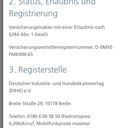
2. Status, Erlaubnis und
Altersvorsorgerisiken sind bei uns in guten
Registrierung
Händen.
Versicherungsmakler mit einer Erlaubnis nach
§34d Abs. 1 GewO
Das Unternehmen
Versicherungs­vermittler­registernummer: D-9MXE-
FMKNM-65
3. Registerstelle
Deutscher Industrie- und Handelskammertag
(DIHK) e.V.
Breite Straße 29, 10178 Berlin
Telefon: 0180 6 00 58 50 (Festnetzpreis
0,20€/Anruf, Mobilfunkpreise maximal