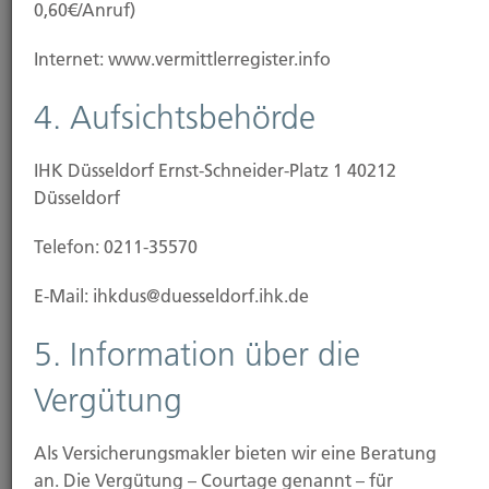
0,60€/Anruf)
Internet: www.vermittlerregister.info
4. Aufsichtsbehörde
IHK Düsseldorf Ernst-Schneider-Platz 1 40212
Düsseldorf
Telefon: 0211-35570
E-Mail: ihkdus@duesseldorf.ihk.de
News
5. Information über die
Vergütung
28.11.2025
Online-Shopping: Risiken beim digitalen Einkauf
Als Versicherungsmakler bieten wir eine Beratung
an. Die Vergütung – Courtage genannt – für
25.11.2025