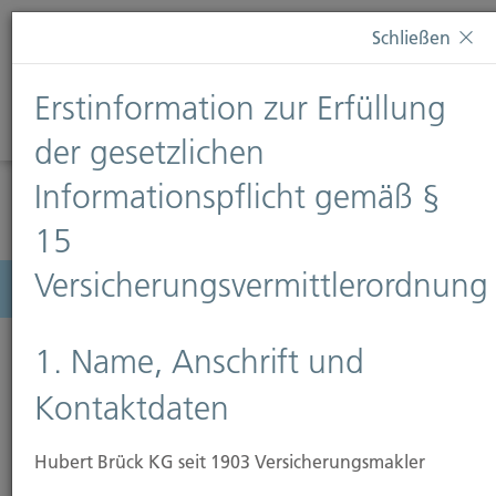
Diese Webseite verwendet Cookies. Wenn Sie weiterhin
Schließen
auf dieser Webseite bleiben, erteilen Sie damit Ihr
Einverständnis zur Verwendung von Cookies. Weitere
Erstinformation zur Erfüllung
Informationen finden Sie auf unserer Seite
Datenschutz
.
Diese Nachricht nicht erneut anzeigen
der gesetzlichen
Informationspflicht gemäß §
15
Versicherungsvermittlerordnung
Menü
1. Name, Anschrift und
Kontaktdaten
Hubert Brück KG seit 1903 Versicherungsmakler