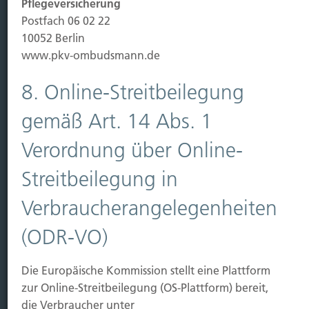
Pflegeversicherung
Leben
Postfach 06 02 22
Vorsorgen
10052 Berlin
Sichern
www.pkv-ombudsmann.de
Immobilien Vers.
8. Online-Streitbeilegung
Kauf Grundstück
gemäß Art. 14 Abs. 1
Baubeginn
Baufertigstellung/Hauskauf
Verordnung über Online-
Einzug/Vermietung
Streitbeilegung in
Schaden
Verbraucherangelegenheiten
Kontakt
(ODR-VO)
Hubert Brück KG
| Inhaber: Dipl. Ökonom Johannes
Brück | Kapellstraße 2 | 40479 Düsseldorf
Die Europäische Kommission stellt eine Plattform
Telefon:
0211-490066 |
Fax:
0211-4911125 |
E-Mail:
zur Online-Streitbeilegung (OS-Plattform) bereit,
brueck@brueckkg.de
die Verbraucher unter