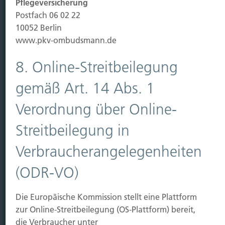
Pflegeversicherung
Leben
Postfach 06 02 22
Vorsorgen
10052 Berlin
Sichern
www.pkv-ombudsmann.de
Immobilien Vers.
8. Online-Streitbeilegung
Kauf Grundstück
gemäß Art. 14 Abs. 1
Baubeginn
Baufertigstellung/Hauskauf
Verordnung über Online-
Einzug/Vermietung
Streitbeilegung in
Schaden
Verbraucherangelegenheiten
Kontakt
(ODR-VO)
Hubert Brück KG
| Inhaber: Dipl. Ökonom Johannes
Brück | Kapellstraße 2 | 40479 Düsseldorf
Die Europäische Kommission stellt eine Plattform
Telefon:
0211-490066 |
Fax:
0211-4911125 |
E-Mail:
zur Online-Streitbeilegung (OS-Plattform) bereit,
brueck@brueckkg.de
die Verbraucher unter