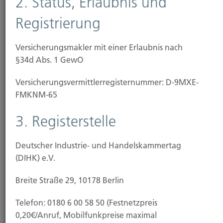
2. Status, Erlaubnis und
Altersvorsorgerisiken sind bei uns in guten
Registrierung
Händen.
Versicherungsmakler mit einer Erlaubnis nach
§34d Abs. 1 GewO
Das Unternehmen
Versicherungs­vermittler­registernummer: D-9MXE-
FMKNM-65
3. Registerstelle
Deutscher Industrie- und Handelskammertag
(DIHK) e.V.
Breite Straße 29, 10178 Berlin
Telefon: 0180 6 00 58 50 (Festnetzpreis
0,20€/Anruf, Mobilfunkpreise maximal