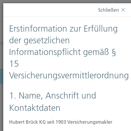
Diese Webseite verwendet Cookies. Wenn Sie weiterhin
Schließen
auf dieser Webseite bleiben, erteilen Sie damit Ihr
Einverständnis zur Verwendung von Cookies. Weitere
Erstinformation zur Erfüllung
Informationen finden Sie auf unserer Seite
Datenschutz
.
Diese Nachricht nicht erneut anzeigen
der gesetzlichen
Informationspflicht gemäß §
15
Versicherungsvermittlerordnung
Menü
1. Name, Anschrift und
Kontaktdaten
Hubert Brück KG seit 1903 Versicherungsmakler