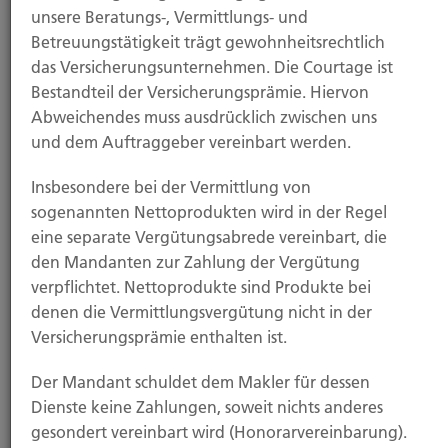
unsere Beratungs-, Vermittlungs- und
Private Krankenversicherung: Steigende
Beiträge zeichnen sich ab
Betreuungstätigkeit trägt gewohnheitsrechtlich
das Versicherungsunternehmen. Die Courtage ist
21.11.2025
Bestandteil der Versicherungsprämie. Hiervon
Sturm- und Hagelschäden: So melden Sie
Abweichendes muss ausdrücklich zwischen uns
Schäden richtig
und dem Auftraggeber vereinbart werden.
Alle News
Insbesondere bei der Vermittlung von
sogenannten Nettoprodukten wird in der Regel
Leistungen
eine separate Vergütungsabrede vereinbart, die
den Mandanten zur Zahlung der Vergütung
verpflichtet. Nettoprodukte sind Produkte bei
denen die Vermittlungsvergütung nicht in der
Versicherungsprämie enthalten ist.
Der Mandant schuldet dem Makler für dessen
Dienste keine Zahlungen, soweit nichts anderes
gesondert vereinbart wird (Honorarvereinbarung).