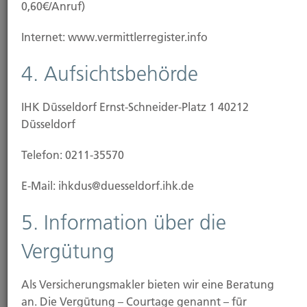
0,60€/Anruf)
Internet: www.vermittlerregister.info
4. Aufsichtsbehörde
IHK Düsseldorf Ernst-Schneider-Platz 1 40212
Düsseldorf
Telefon: 0211-35570
E-Mail: ihkdus@duesseldorf.ihk.de
News
5. Information über die
Vergütung
28.11.2025
Online-Shopping: Risiken beim digitalen Einkauf
Als Versicherungsmakler bieten wir eine Beratung
an. Die Vergütung – Courtage genannt – für
25.11.2025