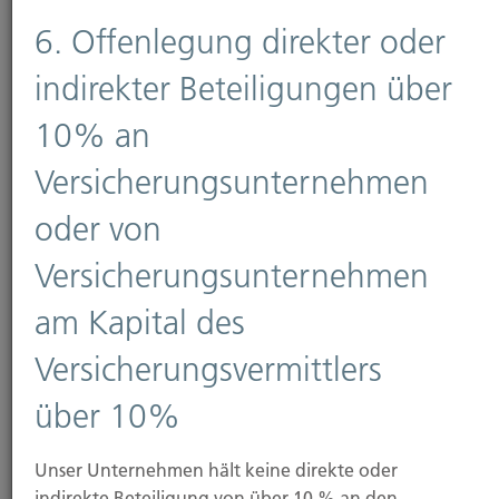
6. Offenlegung direkter oder
Sichern
indirekter Beteiligungen über
10% an
Wir helfen Ihnen sich für jegliche Situation
abzusichern und wählen einen Versicherer mit
Versicherungsunternehmen
den passenden Vertragsbedingungen aus.
oder von
Versicherungsunternehmen
am Kapital des
Versicherungsvermittlers
Netzwerke und
über 10%
Mitgliedschaften
Unser Unternehmen hält keine direkte oder
indirekte Beteiligung von über 10 % an den