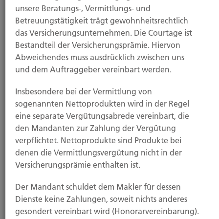
unsere Beratungs-, Vermittlungs- und
Private Krankenversicherung: Steigende
Beiträge zeichnen sich ab
Betreuungstätigkeit trägt gewohnheitsrechtlich
das Versicherungsunternehmen. Die Courtage ist
21.11.2025
Bestandteil der Versicherungsprämie. Hiervon
Sturm- und Hagelschäden: So melden Sie
Abweichendes muss ausdrücklich zwischen uns
Schäden richtig
und dem Auftraggeber vereinbart werden.
Alle News
Insbesondere bei der Vermittlung von
sogenannten Nettoprodukten wird in der Regel
Leistungen
eine separate Vergütungsabrede vereinbart, die
den Mandanten zur Zahlung der Vergütung
verpflichtet. Nettoprodukte sind Produkte bei
denen die Vermittlungsvergütung nicht in der
Versicherungsprämie enthalten ist.
Der Mandant schuldet dem Makler für dessen
Dienste keine Zahlungen, soweit nichts anderes
gesondert vereinbart wird (Honorarvereinbarung).