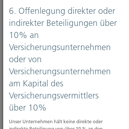
6. Offenlegung direkter oder
Sichern
indirekter Beteiligungen über
10% an
Wir helfen Ihnen sich für jegliche Situation
abzusichern und wählen einen Versicherer mit
Versicherungsunternehmen
den passenden Vertragsbedingungen aus.
oder von
Versicherungsunternehmen
am Kapital des
Versicherungsvermittlers
Netzwerke und
über 10%
Mitgliedschaften
Unser Unternehmen hält keine direkte oder
indirekte Beteiligung von über 10 % an den