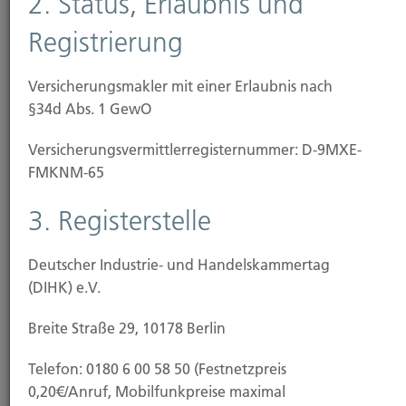
2. Status, Erlaubnis und
Altersvorsorgerisiken sind bei uns in guten
Registrierung
Händen.
Versicherungsmakler mit einer Erlaubnis nach
§34d Abs. 1 GewO
Das Unternehmen
Versicherungs­vermittler­registernummer: D-9MXE-
FMKNM-65
3. Registerstelle
Deutscher Industrie- und Handelskammertag
(DIHK) e.V.
Breite Straße 29, 10178 Berlin
Telefon: 0180 6 00 58 50 (Festnetzpreis
0,20€/Anruf, Mobilfunkpreise maximal