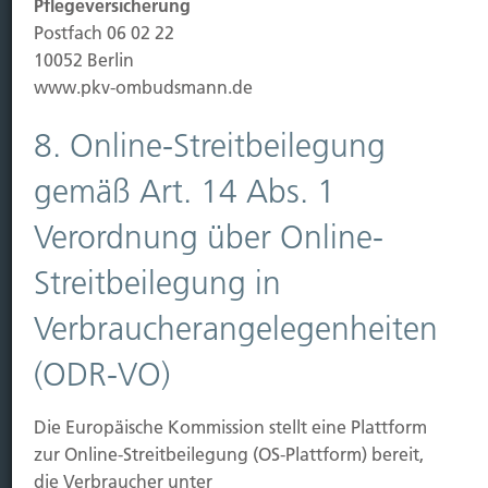
Pflegeversicherung
Leben
Postfach 06 02 22
Vorsorgen
10052 Berlin
Sichern
www.pkv-ombudsmann.de
Immobilien Vers.
8. Online-Streitbeilegung
Kauf Grundstück
gemäß Art. 14 Abs. 1
Baubeginn
Baufertigstellung/Hauskauf
Verordnung über Online-
Einzug/Vermietung
Streitbeilegung in
Schaden
Verbraucherangelegenheiten
Kontakt
(ODR-VO)
Hubert Brück KG
| Inhaber: Dipl. Ökonom Johannes
Brück | Kapellstraße 2 | 40479 Düsseldorf
Die Europäische Kommission stellt eine Plattform
Telefon:
0211-490066 |
Fax:
0211-4911125 |
E-Mail:
zur Online-Streitbeilegung (OS-Plattform) bereit,
brueck@brueckkg.de
die Verbraucher unter