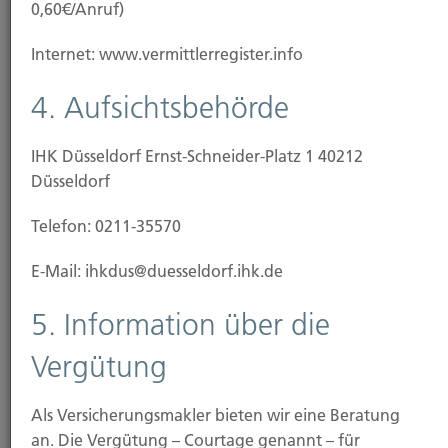
0,60€/Anruf)
Internet: www.vermittlerregister.info
4. Aufsichtsbehörde
IHK Düsseldorf Ernst-Schneider-Platz 1 40212
Düsseldorf
Telefon: 0211-35570
E-Mail: ihkdus@duesseldorf.ihk.de
News
5. Information über die
Vergütung
28.11.2025
Online-Shopping: Risiken beim digitalen Einkauf
Als Versicherungsmakler bieten wir eine Beratung
an. Die Vergütung – Courtage genannt – für
25.11.2025