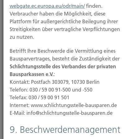
webgate.ec.europa.eu/odr/main/
finden.
Verbraucher haben die Möglichkeit, diese
Plattform für außergerichtliche Beilegung ihrer
Urheberrecht
Streitigkeiten über vertragliche Verpflichtungen
zu nutzen.
Die durch die Seitenbetreiber erstellten Inhalte und
Werke auf diesen Seiten unterliegen dem
Betrifft Ihre Beschwerde die Vermittlung eines
deutschen Urheberrecht. Die Vervielfältigung,
Bausparvertrages, besteht die Zuständigkeit der
Bearbeitung, Verbreitung und jede Art der
Schlichtungsstelle des Verbandes der privaten
Verwertung außerhalb der Grenzen des
Bausparkassen e.V.
:
Urheberrechtes bedürfen der schriftlichen
Kontakt: Postfach 303079, 10730 Berlin
Zustimmung des jeweiligen Autors bzw. Erstellers.
Telefon: 030 / 59 00 91-500 und -550
Downloads und Kopien dieser Seite sind nur für den
Telefax: 030 / 59 00 91 501
privaten, nicht kommerziellen Gebrauch gestattet.
Internet: www.schlichtungsstelle-bausparen.de
E-Mail: info@schlichtungsstelle-bausparen.de
Soweit die Inhalte auf dieser Seite nicht vom
Betreiber erstellt wurden, werden die
9. Beschwerdemanagement
Urheberrechte Dritter beachtet. Insbesondere
werden Inhalte Dritter als solche gekennzeichnet.