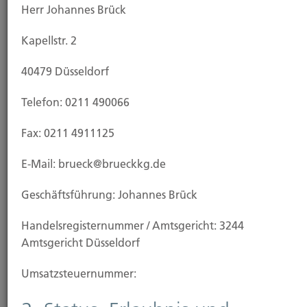
Angaben gemäß § 5 TMG:
Herr Johannes Brück
Hubert Brück GmbH & Co. KG
Kapellstr. 2
Kapellstraße 2
40479 Düsseldorf
40479 Düsseldorf
Telefon: 0211 490066
Vertreten durch:
Fax: 0211 4911125
E-Mail: brueck@brueckkg.de
die persönlich haftende Gesellschafterin
Richti.gutversort GmbH Amtsgericht Hagen HRB
Geschäftsführung: Johannes Brück
13549,
Handels­registernummer / Amtsgericht: 3244
Die wiederum vertreten durch die Geschäftsführer
Amtsgericht Düsseldorf
Johannes Brück und Hartmut Goebel.
Kapellstraße 2
Umsatzsteuer­nummer:
40479 Düsseldorf