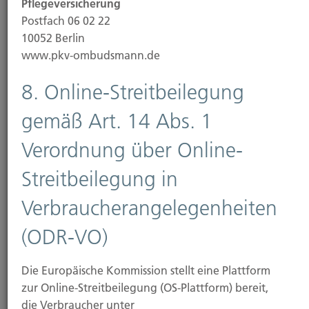
Pflegeversicherung
Postfach 06 02 22
Unser Angebot enthält Links zu externen Websites
10052 Berlin
Dritter, auf deren Inhalte wir keinen Einfluss haben.
www.pkv-ombudsmann.de
Deshalb können wir für diese fremden Inhalte auch
keine Gewähr übernehmen. Für die Inhalte der
8. Online-Streitbeilegung
verlinkten Seiten ist stets der jeweilige Anbieter
oder Betreiber der Seiten verantwortlich. Die
gemäß Art. 14 Abs. 1
verlinkten Seiten wurden zum Zeitpunkt der
Verlinkung auf mögliche Rechtsverstöße überprüft.
Verordnung über Online-
Rechtswidrige Inhalte waren zum Zeitpunkt der
Streitbeilegung in
Verlinkung nicht erkennbar.
Verbraucherangelegenheiten
Eine permanente inhaltliche Kontrolle der
verlinkten Seiten ist jedoch ohne konkrete
(ODR-VO)
Anhaltspunkte einer Rechtsverletzung nicht
zumutbar. Bei Bekanntwerden von
Die Europäische Kommission stellt eine Plattform
Rechtsverletzungen werden wir derartige Links
zur Online-Streitbeilegung (OS-Plattform) bereit,
umgehend entfernen.
die Verbraucher unter