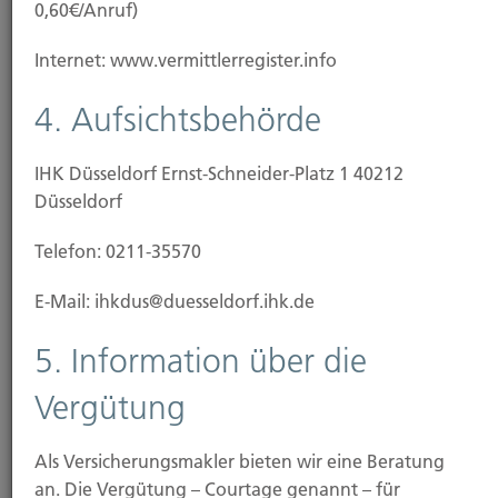
0,60€/Anruf)
Internet: www.vermittlerregister.info
4. Aufsichtsbehörde
Aufsichtsbehörde:
IHK Düsseldorf Ernst-Schneider-Platz 1 40212
Düsseldorf
Oberstadtdirektor der Landeshauptstadt Düsseldorf,
IHK zu Düsseldorf, Ernst Schneider-Platz 1 40212
Telefon: 0211-35570
Düsseldorf
E-Mail: ihkdus@duesseldorf.ihk.de
https://www.duesseldorf.ihk.de
5. Information über die
Vergütung
Als Versicherungsmakler bieten wir eine Beratung
Berufsbezeichnung und
an. Die Vergütung – Courtage genannt – für