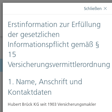
Diese Webseite verwendet Cookies. Wenn Sie weiterhin
Schließen
auf dieser Webseite bleiben, erteilen Sie damit Ihr
Einverständnis zur Verwendung von Cookies. Weitere
Erstinformation zur Erfüllung
Informationen finden Sie auf unserer Seite
Datenschutz
.
Diese Nachricht nicht erneut anzeigen
der gesetzlichen
Informationspflicht gemäß §
15
Versicherungsvermittlerordnung
Menü
1. Name, Anschrift und
Kontaktdaten
Impressum
Hubert Brück KG seit 1903 Versicherungsmakler