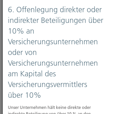
Versicherungsvermittlerverordnung (VersVerm)
6. Offenlegung direkter oder
Regelungen einsehbar unter:
http://www.gesetze-
indirekter Beteiligungen über
im-internet.de
10% an
Versicherungsunternehmen
oder von
Streitschlichtung
Versicherungsunternehmen
Die Europäische Kommission stellt eine Plattform
am Kapital des
zur Online-Streitbeilegung (OS)
bereit:
https://ec.europa.eu/consumers/odr
.
Versicherungsvermittlers
Unsere E-Mail-Adresse finden Sie oben im
über 10%
Impressum.
Unser Unternehmen hält keine direkte oder
Wir nehmen an einem Streitbeilegungsverfahren
indirekte Beteiligung von über 10 % an den