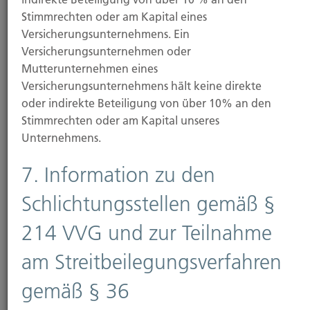
vor einer Verbraucherschlichtungsstelle teil.
Stimmrechten oder am Kapital eines
Versicherungsunternehmens. Ein
Die zuständige Verbraucherschlichtungsstelle ist:
Versicherungsunternehmen oder
Versicherungsombudsmann e. V., Postfach 08 06 22,
Mutterunternehmen eines
10006 Berlin
Versicherungsunternehmens hält keine direkte
oder indirekte Beteiligung von über 10% an den
http://www.versicherungsombudsmann.de
Stimmrechten oder am Kapital unseres
Unternehmens.
7. Information zu den
Haftung für Inhalte
Schlichtungsstellen gemäß §
214 VVG und zur Teilnahme
Als Diensteanbieter sind wir gemäß § 7 Abs.1 TMG
für eigene Inhalte auf diesen Seiten nach den
am Streitbeilegungsverfahren
allgemeinen Gesetzen verantwortlich. Nach §§ 8 bis
gemäß § 36
10 TMG sind wir als Diensteanbieter jedoch nicht
verpflichtet, übermittelte oder gespeicherte fremde