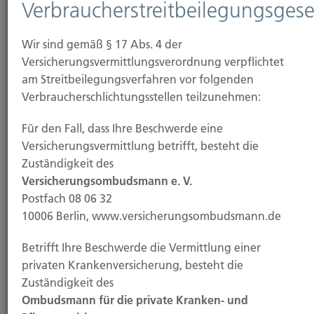
Verbraucherstreitbeilegungsgese
Informationen zu überwachen oder nach
Umständen zu forschen, die auf eine rechtswidrige
Wir sind gemäß § 17 Abs. 4 der
Tätigkeit hinweisen.
Versicherungsvermittlungsverordnung verpflichtet
am Streitbeilegungsverfahren vor folgenden
Verpflichtungen zur Entfernung oder Sperrung der
Verbraucherschlichtungsstellen teilzunehmen:
Nutzung von Informationen nach den allgemeinen
Gesetzen bleiben hiervon unberührt. Eine
Für den Fall, dass Ihre Beschwerde eine
diesbezügliche Haftung ist jedoch erst ab dem
Versicherungsvermittlung betrifft, besteht die
Zeitpunkt der Kenntnis einer konkreten
Zuständigkeit des
Rechtsverletzung möglich. Bei Bekanntwerden von
Versicherungsombudsmann e. V.
entsprechenden Rechtsverletzungen werden wir
Postfach 08 06 32
diese Inhalte umgehend entfernen.
10006 Berlin, www.versicherungsombudsmann.de
Betrifft Ihre Beschwerde die Vermittlung einer
privaten Krankenversicherung, besteht die
Zuständigkeit des
Haftung für Links
Ombudsmann für die private Kranken- und