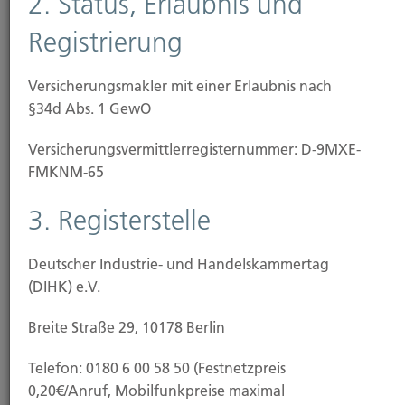
2. Status, Erlaubnis und
Registrierung
Kontakt:
Versicherungsmakler mit einer Erlaubnis nach
Telefon: 0211-490066
§34d Abs. 1 GewO
Telefax: 0211-4911125
E-Mail: info
@Hubertbrueck.de
Versicherungs­vermittler­registernummer: D-9MXE-
FMKNM-65
3. Registerstelle
Registereintrag:
Deutscher Industrie- und Handelskammertag
Eintragung im Handelsregister.
(DIHK) e.V.
Registergericht: Amtsgericht Düsseldorf
Breite Straße 29, 10178 Berlin
Registernummer: HRA 3244
Telefon: 0180 6 00 58 50 (Festnetzpreis
0,20€/Anruf, Mobilfunkpreise maximal
Erlaubnis nach § 34d Abs. 1 GewO