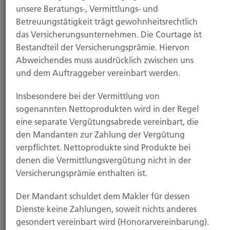
berufsrechtliche Regelungen
unsere Beratungs-, Vermittlungs- und
Betreuungstätigkeit trägt gewohnheitsrechtlich
das Versicherungsunternehmen. Die Courtage ist
Berufsbezeichnung: Versicherungsvermittler mit
Bestandteil der Versicherungsprämie. Hiervon
Erlaubnis nach §34d Abs.1 GewO, erteilt durch die
Abweichendes muss ausdrücklich zwischen uns
IHK Hagen
und dem Auftraggeber vereinbart werden.
Vermittlerregister
Insbesondere bei der Vermittlung von
(
http://www.vermittlerregister.info
): D-ZNGI_VTZBO-
sogenannten Nettoprodukten wird in der Regel
67
eine separate Vergütungsabrede vereinbart, die
Aufsichtsbehörde: IHK Hagen
den Mandanten zur Zahlung der Vergütung
verpflichtet. Nettoprodukte sind Produkte bei
denen die Vermittlungsvergütung nicht in der
Versicherungsprämie enthalten ist.
Es gelten folgende berufsrechtliche Regelungen:
Der Mandant schuldet dem Makler für dessen
§34d Gewerbeordnung,
Dienste keine Zahlungen, soweit nichts anderes
§§59-68 VVG (Versicherungsvertragsgesetz)
gesondert vereinbart wird (Honorarvereinbarung).