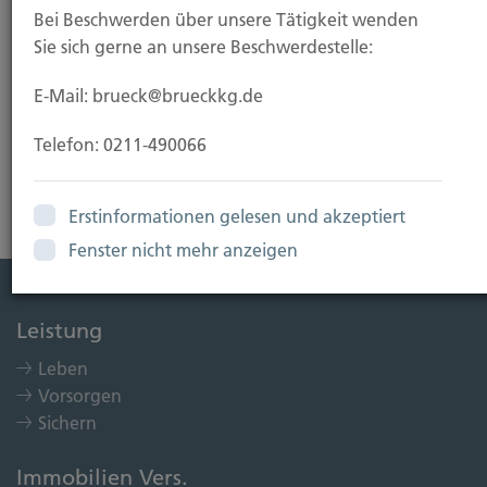
Bei Beschwerden über unsere Tätigkeit wenden
Sollten Sie trotzdem auf eine
Sie sich gerne an unsere Beschwerdestelle:
Urheberrechtsverletzung aufmerksam werden,
bitten wir um einen entsprechenden Hinweis. Bei
E-Mail: brueck@brueckkg.de
Bekanntwerden von Rechtsverletzungen werden
wir derartige Inhalte umgehend entfernen.
Telefon: 0211-490066
Erstinformationen gelesen und akzeptiert
Fenster nicht mehr anzeigen
Leistung
Leben
Vorsorgen
Sichern
Immobilien Vers.