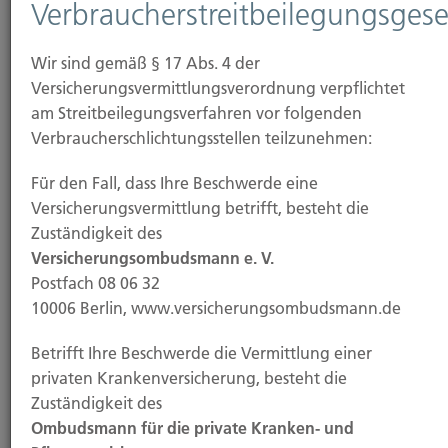
Verbraucherstreitbeilegungsgese
Dienste keine Zahlungen, soweit nichts anderes
gesondert vereinbart wird (Honorarvereinbarung).
Wir sind gemäß § 17 Abs. 4 der
Versicherungsvermittlungsverordnung verpflichtet
6. Offenlegung direkter oder
am Streitbeilegungsverfahren vor folgenden
indirekter Beteiligungen über
Verbraucherschlichtungsstellen teilzunehmen:
10% an
Für den Fall, dass Ihre Beschwerde eine
Versicherungsvermittlung betrifft, besteht die
Versicherungsunternehmen
Zuständigkeit des
oder von
Versicherungsombudsmann e. V.
Postfach 08 06 32
Versicherungsunternehmen
10006 Berlin, www.versicherungsombudsmann.de
am Kapital des
Betrifft Ihre Beschwerde die Vermittlung einer
privaten Krankenversicherung, besteht die
Versicherungsvermittlers über
Zuständigkeit des
10%
Ombudsmann für die private Kranken- und