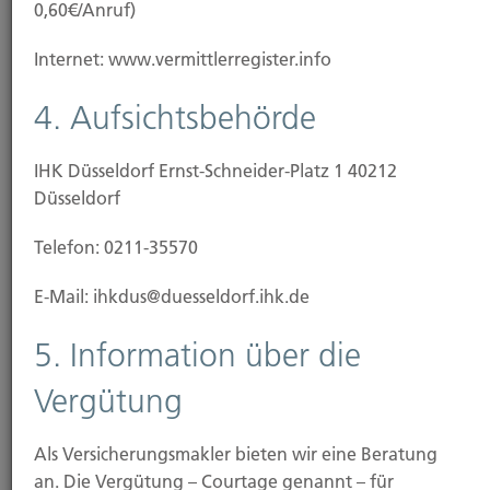
0,60€/Anruf)
Geschäftsführung: Johannes Brücku. Hartmut
Goebel
Internet: www.vermittlerregister.info
Handels­registernummer / Amtsgericht: 3244
4. Aufsichtsbehörde
Amtsgericht Düsseldorf
IHK Düsseldorf Ernst-Schneider-Platz 1 40212
Umsatzsteuer­nummer:
Düsseldorf
2. Status, Erlaubnis und
Telefon: 0211-35570
Registrierung
E-Mail: ihkdus@duesseldorf.ihk.de
Versicherungsmakler mit einer Erlaubnis nach §34d
5. Information über die
Abs. 1 GewO
Vergütung
Versicherungs­vermittler­registernummer: D-
ZNGI_VTZBO-67
Als Versicherungsmakler bieten wir eine Beratung
an. Die Vergütung – Courtage genannt – für