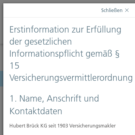
Diese Webseite verwendet Cookies. Wenn Sie weiterhin
Schließen
auf dieser Webseite bleiben, erteilen Sie damit Ihr
Einverständnis zur Verwendung von Cookies. Weitere
Erstinformation zur Erfüllung
Informationen finden Sie auf unserer Seite
Datenschutz
.
Diese Nachricht nicht erneut anzeigen
der gesetzlichen
Informationspflicht gemäß §
15
Versicherungsvermittlerordnung
Menü
1. Name, Anschrift und
Kontaktdaten
Erstinformationspflichten
Hubert Brück KG seit 1903 Versicherungsmakler
Sehr geehrte Kundin,