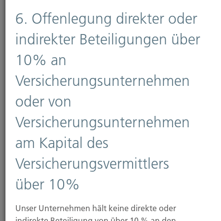
Körperschaft des öffentlichen Rechts
6. Offenlegung direkter oder
indirekter Beteiligungen über
10% an
Bahnhofstraße 18, 58095 Hagen
Postfach 4265 und 4267, 58085 Hagen
Versicherungsunternehmen
Telefon: 02331 390-0
E-Mail:
sihk@hagen.ihk.de
oder von
IHK Hagendorf Ernst-Schneider-Platz 1 40212
Düsseldorf
Versicherungsunternehmen
am Kapital des
Telefon: 0211-35570
Versicherungsvermittlers
E-Mail: ihkdus@duesseldorf.ihk.de
über 10%
5. Information über die
Vergütung
Unser Unternehmen hält keine direkte oder
indirekte Beteiligung von über 10 % an den