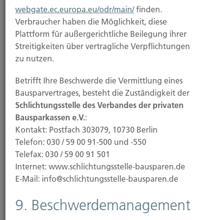
webgate.ec.europa.eu/odr/main/
finden.
Versicherungsanlageprodukten
Verbraucher haben die Möglichkeit, diese
Plattform für außergerichtliche Beilegung ihrer
Wir verfolgen eine eigenständige
Streitigkeiten über vertragliche Verpflichtungen
Nachhaltigkeitsstrategie. Im Rahmen der Auswahl
zu nutzen.
von Versicherungsgesellschaften und
Versicherungsprodukten berücksichtigen wir die
Betrifft Ihre Beschwerde die Vermittlung eines
von den Versicherern zur Verfügung gestellten
Bausparvertrages, besteht die Zuständigkeit der
Informationen. Im Rahmen der im Kundeninteresse
Schlichtungsstelle des Verbandes der privaten
erfolgenden individuellen Beratung stellen wir
Bausparkassen e.V.
:
gesondert dar, wenn die Berücksichtigung der
Kontakt: Postfach 303079, 10730 Berlin
Nachhaltigkeitsrisiken bei der
Telefon: 030 / 59 00 91-500 und -550
Investmententscheidung einen für uns erkennbaren
Telefax: 030 / 59 00 91 501
Vor- bzw. Nachteil für den individuellen Kunden
Internet: www.schlichtungsstelle-bausparen.de
bedeuten. Über die jeweilige Berücksichtigung von
E-Mail: info@schlichtungsstelle-bausparen.de
Nachhaltigkeitsrisiken bei
Investitionsentscheidungen des jeweiligen
9. Beschwerdemanagement
Versicherers informiert dieser mit dessen