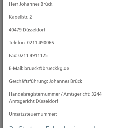
Herr Johannes Brück
Sehr geehrter Kunde,
Kapellstr. 2
im Folgenden möchten wir Ihnen die Information
40479 Düsseldorf
nach § 15 Versicherungsvermittlungsverordnung –
VersVermV- übermitteln.
Telefon: 0211 490066
Fax: 0211 4911125
E-Mail: brueck@brueckkg.de
Erstinformation zur Erfüllung
Geschäftsführung: Johannes Brück
der gesetzlichen
Informationspflicht gemäß §
Handels­registernummer / Amtsgericht: 3244
Amtsgericht Düsseldorf
15
Umsatzsteuer­nummer:
Versicherungsvermittlerordnung