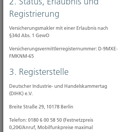
2. Status, Erlaubnis und
1. Name, Anschrift und
Registrierung
Kontaktdaten
Versicherungsmakler mit einer Erlaubnis nach
§34d Abs. 1 GewO
Hubert Brück GmbH & Co. KG seit 1903
Versicherungsmakler
Versicherungs­vermittler­registernummer: D-9MXE-
FMKNM-65
Herr Johannes Brück
3. Registerstelle
Kapellstr. 2
40479 Düsseldorf
Deutscher Industrie- und Handelskammertag
(DIHK) e.V.
Telefon: 0211 490066
Breite Straße 29, 10178 Berlin
Fax: 0211 4911125
Telefon: 0180 6 00 58 50 (Festnetzpreis
E-Mail: Info@Hubertbrueck.de
0,20€/Anruf, Mobilfunkpreise maximal