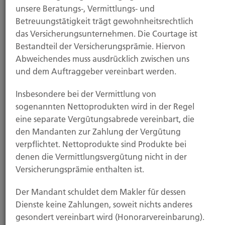
3. Registerstelle
unsere Beratungs-, Vermittlungs- und
Betreuungstätigkeit trägt gewohnheitsrechtlich
Deutscher Industrie- und Handelskammertag (DIHK)
das Versicherungsunternehmen. Die Courtage ist
e.V.
Bestandteil der Versicherungsprämie. Hiervon
Abweichendes muss ausdrücklich zwischen uns
Breite Straße 29, 10178 Berlin
und dem Auftraggeber vereinbart werden.
Telefon: 0180 6 00 58 50 (Preis 0,20€/Anruf)
Insbesondere bei der Vermittlung von
Internet: www.vermittlerregister.info
sogenannten Nettoprodukten wird in der Regel
eine separate Vergütungsabrede vereinbart, die
4. Aufsichtsbehörde
den Mandanten zur Zahlung der Vergütung
verpflichtet. Nettoprodukte sind Produkte bei
denen die Vermittlungsvergütung nicht in der
Südwestfälische Industrie- und
Versicherungsprämie enthalten ist.
Handelskammer zu Hagen
Der Mandant schuldet dem Makler für dessen
Dienste keine Zahlungen, soweit nichts anderes
gesondert vereinbart wird (Honorarvereinbarung).