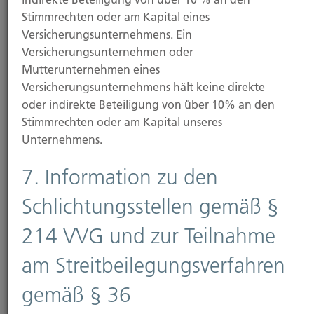
Stimmrechten oder am Kapital eines
Als Versicherungsmakler bieten wir eine Beratung
Versicherungsunternehmens. Ein
an. Die Vergütung – Courtage genannt – für unsere
Versicherungsunternehmen oder
Beratungs-, Vermittlungs- und Betreuungstätigkeit
Mutterunternehmen eines
trägt gewohnheitsrechtlich das
Versicherungsunternehmens hält keine direkte
Versicherungsunternehmen. Die Courtage ist
oder indirekte Beteiligung von über 10% an den
Bestandteil der Versicherungsprämie. Hiervon
Stimmrechten oder am Kapital unseres
Abweichendes muss ausdrücklich zwischen uns und
Unternehmens.
dem Auftraggeber vereinbart werden.
7. Information zu den
Insbesondere bei der Vermittlung von sogenannten
Nettoprodukten wird in der Regel eine separate
Schlichtungsstellen gemäß §
Vergütungsabrede vereinbart, die den Mandanten
zur Zahlung der Vergütung verpflichtet.
214 VVG und zur Teilnahme
Nettoprodukte sind Produkte bei denen die
Vermittlungsvergütung nicht in der
am Streitbeilegungsverfahren
Versicherungsprämie enthalten ist.
gemäß § 36
Der Mandant schuldet dem Makler für dessen