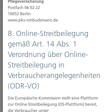
Pflegeversicherung
Postfach 06 02 22
Unser Unternehmen hält keine direkte oder
10052 Berlin
indirekte Beteiligung von über 10 % an den
www.pkv-ombudsmann.de
Stimmrechten oder am Kapital eines
Versicherungsunternehmens. Ein
8. Online-Streitbeilegung
Versicherungsunternehmen oder
Mutterunternehmen eines
gemäß Art. 14 Abs. 1
Versicherungsunternehmens hält keine direkte oder
indirekte Beteiligung von über 10% an den
Verordnung über Online-
Stimmrechten oder am Kapital unseres
Streitbeilegung in
Unternehmens.
Verbraucherangelegenheiten
7.
(ODR-VO)
Nachhaltigkeitsbezogene
Offenlegung zum Vertrieb
Die Europäische Kommission stellt eine Plattform
zur Online-Streitbeilegung (OS-Plattform) bereit,
von
die Verbraucher unter