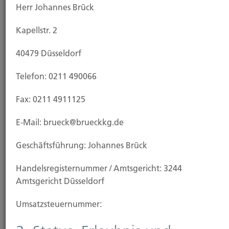
Herr Johannes Brück
Sehr geehrter Kunde,
Kapellstr. 2
im Folgenden möchten wir Ihnen die Information
40479 Düsseldorf
nach § 15 Versicherungsvermittlungsverordnung –
VersVermV- übermitteln.
Telefon: 0211 490066
Fax: 0211 4911125
E-Mail: brueck@brueckkg.de
Erstinformation zur Erfüllung
Geschäftsführung: Johannes Brück
der gesetzlichen
Informationspflicht gemäß §
Handels­registernummer / Amtsgericht: 3244
Amtsgericht Düsseldorf
15
Umsatzsteuer­nummer:
Versicherungsvermittlerordnung