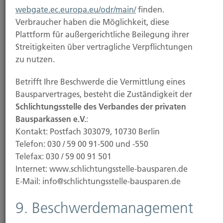
webgate.ec.europa.eu/odr/main/
finden.
Versicherungsanlageprodukten
Verbraucher haben die Möglichkeit, diese
Plattform für außergerichtliche Beilegung ihrer
Wir verfolgen eine eigenständige
Streitigkeiten über vertragliche Verpflichtungen
Nachhaltigkeitsstrategie. Im Rahmen der Auswahl
zu nutzen.
von Versicherungsgesellschaften und
Versicherungsprodukten berücksichtigen wir die
Betrifft Ihre Beschwerde die Vermittlung eines
von den Versicherern zur Verfügung gestellten
Bausparvertrages, besteht die Zuständigkeit der
Informationen. Im Rahmen der im Kundeninteresse
Schlichtungsstelle des Verbandes der privaten
erfolgenden individuellen Beratung stellen wir
Bausparkassen e.V.
:
gesondert dar, wenn die Berücksichtigung der
Kontakt: Postfach 303079, 10730 Berlin
Nachhaltigkeitsrisiken bei der
Telefon: 030 / 59 00 91-500 und -550
Investmententscheidung einen für uns erkennbaren
Telefax: 030 / 59 00 91 501
Vor- bzw. Nachteil für den individuellen Kunden
Internet: www.schlichtungsstelle-bausparen.de
bedeuten. Über die jeweilige Berücksichtigung von
E-Mail: info@schlichtungsstelle-bausparen.de
Nachhaltigkeitsrisiken bei
Investitionsentscheidungen des jeweiligen
9. Beschwerdemanagement
Versicherers informiert dieser mit dessen