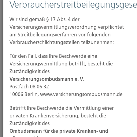
Verbraucherstreitbeilegungsgese
Dienste keine Zahlungen, soweit nichts anderes
gesondert vereinbart wird (Honorarvereinbarung).
Wir sind gemäß § 17 Abs. 4 der
Versicherungsvermittlungsverordnung verpflichtet
6. Offenlegung direkter oder
am Streitbeilegungsverfahren vor folgenden
indirekter Beteiligungen über
Verbraucherschlichtungsstellen teilzunehmen:
10% an
Für den Fall, dass Ihre Beschwerde eine
Versicherungsvermittlung betrifft, besteht die
Versicherungsunternehmen
Zuständigkeit des
oder von
Versicherungsombudsmann e. V.
Postfach 08 06 32
Versicherungsunternehmen
10006 Berlin, www.versicherungsombudsmann.de
am Kapital des
Betrifft Ihre Beschwerde die Vermittlung einer
privaten Krankenversicherung, besteht die
Versicherungsvermittlers über
Zuständigkeit des
10%
Ombudsmann für die private Kranken- und