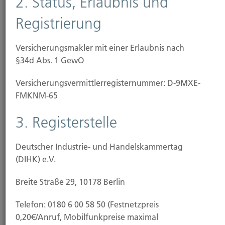
2. Status, Erlaubnis und
1. Name, Anschrift und
Registrierung
Kontaktdaten
Versicherungsmakler mit einer Erlaubnis nach
§34d Abs. 1 GewO
Hubert Brück GmbH & Co. KG seit 1903
Versicherungsmakler
Versicherungs­vermittler­registernummer: D-9MXE-
FMKNM-65
Herr Johannes Brück
3. Registerstelle
Kapellstr. 2
40479 Düsseldorf
Deutscher Industrie- und Handelskammertag
(DIHK) e.V.
Telefon: 0211 490066
Breite Straße 29, 10178 Berlin
Fax: 0211 4911125
Telefon: 0180 6 00 58 50 (Festnetzpreis
E-Mail: Info@Hubertbrueck.de
0,20€/Anruf, Mobilfunkpreise maximal