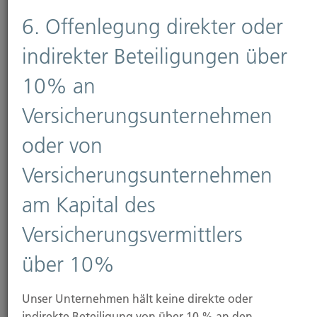
Körperschaft des öffentlichen Rechts
6. Offenlegung direkter oder
indirekter Beteiligungen über
10% an
Bahnhofstraße 18, 58095 Hagen
Postfach 4265 und 4267, 58085 Hagen
Versicherungsunternehmen
Telefon: 02331 390-0
E-Mail:
sihk@hagen.ihk.de
oder von
IHK Hagendorf Ernst-Schneider-Platz 1 40212
Düsseldorf
Versicherungsunternehmen
am Kapital des
Telefon: 0211-35570
Versicherungsvermittlers
E-Mail: ihkdus@duesseldorf.ihk.de
über 10%
5. Information über die
Vergütung
Unser Unternehmen hält keine direkte oder
indirekte Beteiligung von über 10 % an den