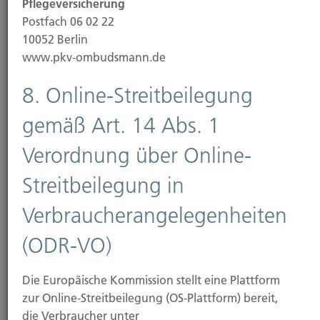
Pflegeversicherung
Postfach 06 02 22
Unser Unternehmen hält keine direkte oder
10052 Berlin
indirekte Beteiligung von über 10 % an den
www.pkv-ombudsmann.de
Stimmrechten oder am Kapital eines
Versicherungsunternehmens. Ein
8. Online-Streitbeilegung
Versicherungsunternehmen oder
Mutterunternehmen eines
gemäß Art. 14 Abs. 1
Versicherungsunternehmens hält keine direkte oder
indirekte Beteiligung von über 10% an den
Verordnung über Online-
Stimmrechten oder am Kapital unseres
Streitbeilegung in
Unternehmens.
Verbraucherangelegenheiten
7.
(ODR-VO)
Nachhaltigkeitsbezogene
Offenlegung zum Vertrieb
Die Europäische Kommission stellt eine Plattform
zur Online-Streitbeilegung (OS-Plattform) bereit,
von
die Verbraucher unter