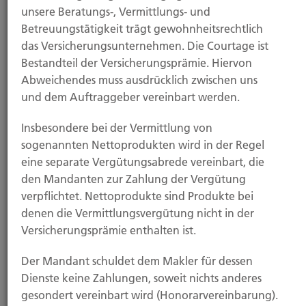
3. Registerstelle
unsere Beratungs-, Vermittlungs- und
Betreuungstätigkeit trägt gewohnheitsrechtlich
Deutscher Industrie- und Handelskammertag (DIHK)
das Versicherungsunternehmen. Die Courtage ist
e.V.
Bestandteil der Versicherungsprämie. Hiervon
Abweichendes muss ausdrücklich zwischen uns
Breite Straße 29, 10178 Berlin
und dem Auftraggeber vereinbart werden.
Telefon: 0180 6 00 58 50 (Preis 0,20€/Anruf)
Insbesondere bei der Vermittlung von
Internet: www.vermittlerregister.info
sogenannten Nettoprodukten wird in der Regel
eine separate Vergütungsabrede vereinbart, die
4. Aufsichtsbehörde
den Mandanten zur Zahlung der Vergütung
verpflichtet. Nettoprodukte sind Produkte bei
denen die Vermittlungsvergütung nicht in der
Südwestfälische Industrie- und
Versicherungsprämie enthalten ist.
Handelskammer zu Hagen
Der Mandant schuldet dem Makler für dessen
Dienste keine Zahlungen, soweit nichts anderes
gesondert vereinbart wird (Honorarvereinbarung).