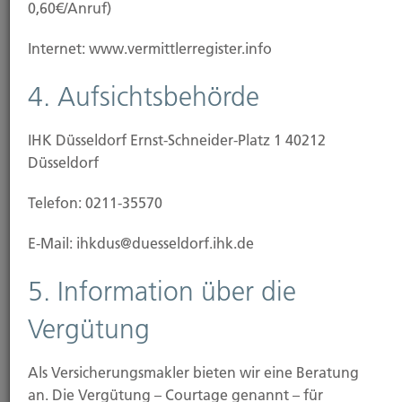
0,60€/Anruf)
Geschäftsführung: Johannes Brücku. Hartmut
Goebel
Internet: www.vermittlerregister.info
Handels­registernummer / Amtsgericht: 3244
4. Aufsichtsbehörde
Amtsgericht Düsseldorf
IHK Düsseldorf Ernst-Schneider-Platz 1 40212
Umsatzsteuer­nummer:
Düsseldorf
2. Status, Erlaubnis und
Telefon: 0211-35570
Registrierung
E-Mail: ihkdus@duesseldorf.ihk.de
Versicherungsmakler mit einer Erlaubnis nach §34d
5. Information über die
Abs. 1 GewO
Vergütung
Versicherungs­vermittler­registernummer: D-
ZNGI_VTZBO-67
Als Versicherungsmakler bieten wir eine Beratung
an. Die Vergütung – Courtage genannt – für