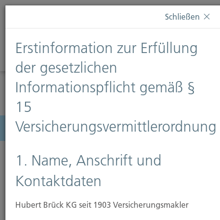
Diese Webseite verwendet Cookies. Wenn Sie weiterhin
Schließen
auf dieser Webseite bleiben, erteilen Sie damit Ihr
Einverständnis zur Verwendung von Cookies. Weitere
Erstinformation zur Erfüllung
Informationen finden Sie auf unserer Seite
Datenschutz
.
Diese Nachricht nicht erneut anzeigen
der gesetzlichen
Informationspflicht gemäß §
15
Versicherungsvermittlerordnung
Menü
1. Name, Anschrift und
Kontaktdaten
Erstinformationspflichten
Hubert Brück KG seit 1903 Versicherungsmakler
Sehr geehrte Kundin,