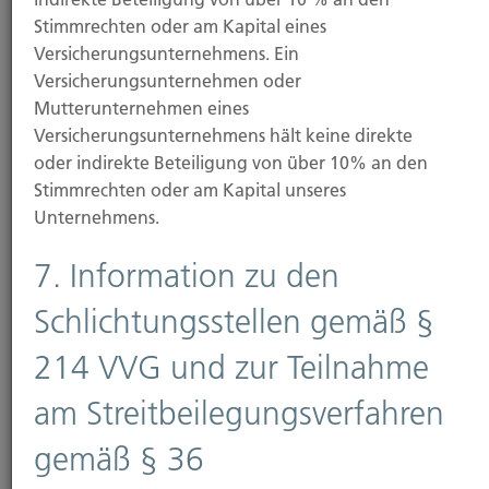
Stimmrechten oder am Kapital eines
Als Versicherungsmakler bieten wir eine Beratung
Versicherungsunternehmens. Ein
an. Die Vergütung – Courtage genannt – für unsere
Versicherungsunternehmen oder
Beratungs-, Vermittlungs- und Betreuungstätigkeit
Mutterunternehmen eines
trägt gewohnheitsrechtlich das
Versicherungsunternehmens hält keine direkte
Versicherungsunternehmen. Die Courtage ist
oder indirekte Beteiligung von über 10% an den
Bestandteil der Versicherungsprämie. Hiervon
Stimmrechten oder am Kapital unseres
Abweichendes muss ausdrücklich zwischen uns und
Unternehmens.
dem Auftraggeber vereinbart werden.
7. Information zu den
Insbesondere bei der Vermittlung von sogenannten
Nettoprodukten wird in der Regel eine separate
Schlichtungsstellen gemäß §
Vergütungsabrede vereinbart, die den Mandanten
zur Zahlung der Vergütung verpflichtet.
214 VVG und zur Teilnahme
Nettoprodukte sind Produkte bei denen die
Vermittlungsvergütung nicht in der
am Streitbeilegungsverfahren
Versicherungsprämie enthalten ist.
gemäß § 36
Der Mandant schuldet dem Makler für dessen