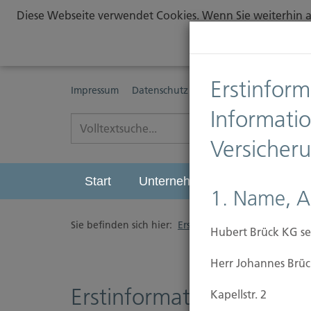
Diese Webseite verwendet Cookies. Wenn Sie weiterhin au
Erstinform
Impressum
Datenschutz
Erstinformationspflichte
Informati
Versicher
Start
Unternehmen
Leistungen
1. Name, A
Sie befinden sich hier:
Erstinformationspflichten
Hubert Brück KG se
Herr Johannes Brüc
Erstinformationspflichte
Kapellstr. 2