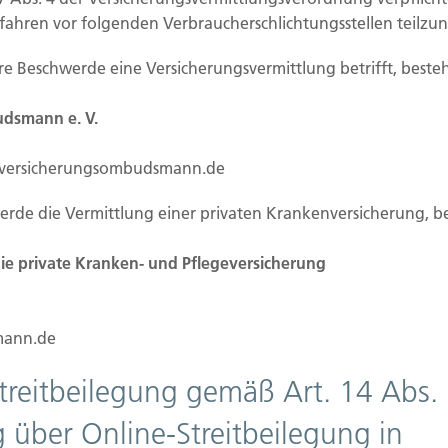
rfahren vor folgenden Verbraucherschlichtungsstellen teilz
ergütung
Ihre Beschwerde eine Versicherungsvermittlung betrifft, besteh
tung an. Die Vergütung – Courtage genannt – für
gstätigkeit trägt gewohnheitsrechtlich das
dsmann e. V.
estandteil der Versicherungsprämie. Hiervon
s und dem Auftraggeber vereinbart werden.
.versicherungsombudsmann.de
nten Nettoprodukten wird in der Regel eine
werde die Vermittlung einer privaten Krankenversicherung, b
den Mandanten zur Zahlung der Vergütung
 denen die Vermittlungsvergütung nicht in der
e private Kranken- und Pflegeversicherung
ienste keine Zahlungen, soweit nichts anderes
ann.de
ng).
Streitbeilegung gemäß Art. 14 Abs.
er indirekter Beteiligungen
 über Online-Streitbeilegung in
gsunternehmen oder von