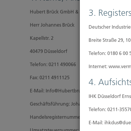
3. Registers
Hubert Brück GmbH & Co. KG seit 1903 Versic
Herr Johannes Brück
Deutscher Industri
Kapellstr. 2
Breite Straße 29, 1
40479 Düsseldorf
Telefon: 0180 6 00 
Telefon: 0211 490066
Internet: www.vermi
Fax: 0211 4911125
4. Aufsich
E-Mail: Info@Hubertbrueck.de
IHK Düsseldorf Erns
Geschäftsführung: Johannes Brücku. Hartmut
Telefon: 0211-3557
Handels­registernummer / Amtsgericht: 3244 A
E-Mail: ihkdus@due
Umsatzsteuer­nummer: