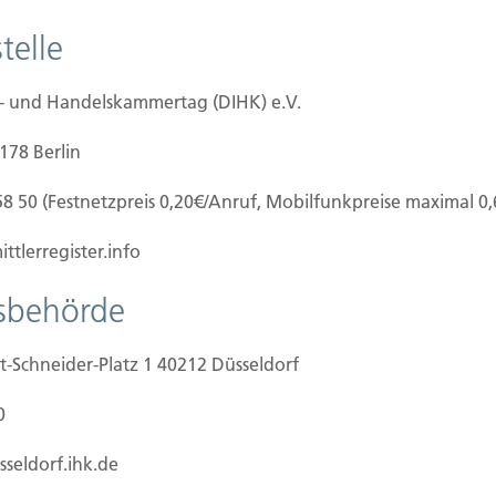
telle
herungsmakler
e- und Handelskammertag (DIHK) e.V.
0178 Berlin
58 50 (Festnetzpreis 0,20€/Anruf, Mobilfunkpreise maximal 0
ttlerregister.info
tsbehörde
t-Schneider-Platz 1 40212 Düsseldorf
 Goebel
0
mtsgericht Düsseldorf
sseldorf.ihk.de