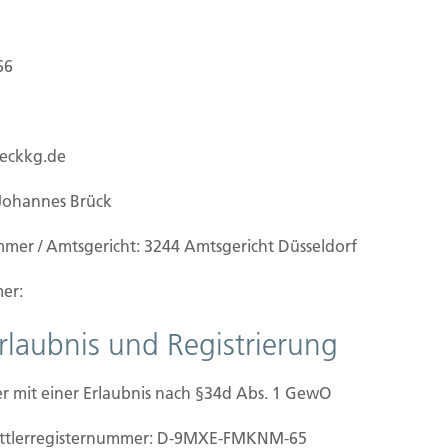
66
ion nach § 15
ueckkg.de
rmV- übermitteln.
Johannes Brück
mmer / Amtsgericht: 3244 Amtsgericht Düsseldorf
llung der gesetzlichen
er:
äß § 15
Erlaubnis und Registrierung
ordnung
r mit einer Erlaubnis nach §34d Abs. 1 GewO
ntaktdaten
mittler­registernummer: D-9MXE-FMKNM-65