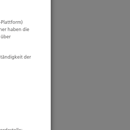
-Plattform)
her haben die
n über
ständigkeit der