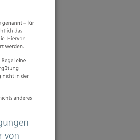
e genannt – für
htlich das
ie. Hiervon
rt werden.
 Regel eine
ergütung
 nicht in der
nichts anderes
ligungen
r von