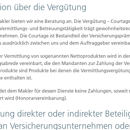
tion über die Vergütung
gistrierung
akler bieten wir eine Beratung an. Die Vergütung – Courtag
 Vermittlungs- und Betreuungstätigkeit trägt gewohnheitsrec
 §34d Abs. 1 GewO
nehmen. Die Courtage ist Bestandteil der Versicherungspräm
NGI_VTZBO-67
 ausdrücklich zwischen uns und dem Auftraggeber vereinba
er Vermittlung von sogenannten Nettoprodukten wird in der
gsabrede vereinbart, die den Mandanten zur Zahlung der V
produkte sind Produkte bei denen die Vermittlungsvergütung
DIHK) e.V.
 enthalten ist.
et dem Makler für dessen Dienste keine Zahlungen, soweit 
rt wird (Honorarvereinbarung).
ung direkter oder indirekter Betei
an Versicherungsunternehmen ode