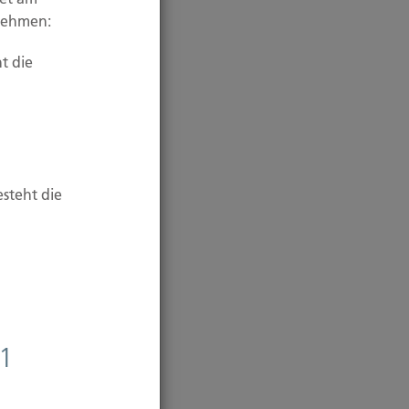
unehmen:
t die
esteht die
 1