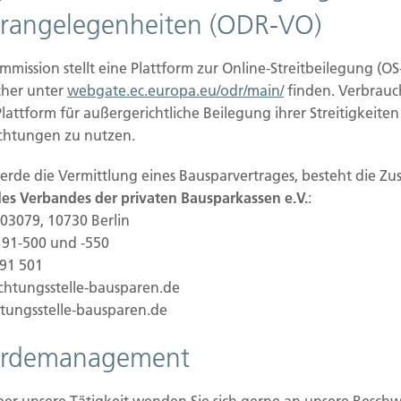
rangelegenheiten (ODR-VO)
 am Kapital des
über 10%
mission stellt eine Plattform zur Online-Streitbeilegung (OS
cher unter
webgate.ec.europa.eu/odr/main/
finden. Verbrauc
Plattform für außergerichtliche Beilegung ihrer Streitigkeite
direkte Beteiligung von über 10 % an den
ichtungen zu nutzen.
rungsunternehmens. Ein
nehmen eines Versicherungsunternehmens hält
werde die Vermittlung eines Bausparvertrages, besteht die Zu
 über 10% an den Stimmrechten oder am Kapital
 des Verbandes der privaten Bausparkassen e.V.
:
03079, 10730 Berlin
0 91-500 und -550
gene Offenlegung zum
 91 501
ngsanlageprodukten:
ichtungsstelle-bausparen.de
htungsstelle-bausparen.de
eitsstrategie. Im Rahmen der Auswahl von
erdemanagement
sprodukten berücksichtigen wir die von den
ationen. Im Rahmen der im Kundeninteresse
r gesondert dar, wenn die Berücksichtigung der