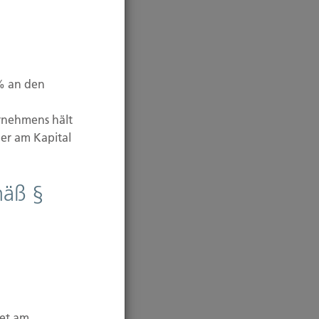
 % an den
rnehmens hält
er am Kapital
mäß §
tet am