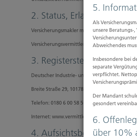
5. Informa
2. Status, Erlaubnis und Re
Als Versicherungsm
unsere Beratungs-,
Versicherungsmakler mit einer Erlaubnis nach
Versicherungsunter
Versicherungs­vermittler­registernummer: D-Z
Abweichendes muss
3. Registerstelle
Insbesondere bei d
separate Vergütun
verpflichtet. Netto
Deutscher Industrie- und Handelskammertag (
Versicherungsprämie
Breite Straße 29, 10178 Berlin
Der Mandant schuld
Telefon: 0180 6 00 58 50 (Preis 0,20€/Anruf)
gesondert vereinba
Internet: www.vermittlerregister.info
6. Offenleg
über 10% 
4. Aufsichtsbehörde