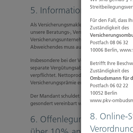
Streitbeilegungsve
5. Information über die V
Für den Fall, dass 
Als Versicherungsmakler bieten wir eine Bera
Zuständigkeit des
unsere Beratungs-, Vermittlungs- und Betreuun
Versicherungsombu
Versicherungsunternehmen. Die Courtage ist B
Postfach 08 06 32
Abweichendes muss ausdrücklich zwischen un
10006 Berlin, www
Insbesondere bei der Vermittlung von sogenan
Betrifft Ihre Besch
separate Vergütungsabrede vereinbart, die 
Zuständigkeit des
verpflichtet. Nettoprodukte sind Produkte bei
Ombudsmann für di
Versicherungsprämie enthalten ist.
Postfach 06 02 22
10052 Berlin
Der Mandant schuldet dem Makler für dessen D
www.pkv-ombudsm
gesondert vereinbart wird (Honorarvereinbaru
8. Online-
6. Offenlegung direkter od
Verordnung
über 10% an Versicherun