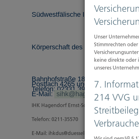
Versicheru
Südwestfälische Industrie- und H
Versicheru
Unser Unternehmen 
Stimmrechten oder 
Körperschaft des öffentlichen Recht
Versicherungsunte
keine direkte oder
unseres Unternehm
Bahnhofstraße 18, 58095 Hagen
7. Informa
Postfach 4265 und 4267, 58085 Ha
Telefon: 02331 390-0
E-Mail:
sihk@hagen.ihk.de
214 VVG u
IHK Hagendorf Ernst-Schneider-Platz 1 40212 
Streitbeil
Telefon: 0211-35570
Verbrauche
E-Mail: ihkdus@duesseldorf.ihk.de
Wir sind gemäß § 1