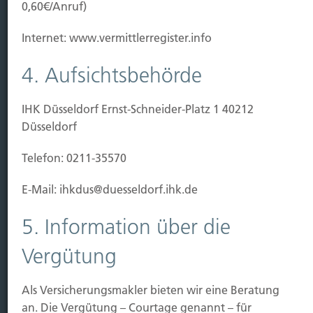
0,60€/Anruf)
Sichern
Internet: www.vermittlerregister.info
Immobilien Vers.
Kauf Grundstück
4. Aufsichtsbehörde
Baubeginn
Baufertigstellung/Hauskauf
IHK Düsseldorf Ernst-Schneider-Platz 1 40212
Einzug/Vermietung
Düsseldorf
Schaden
Telefon: 0211-35570
Kontakt
E-Mail: ihkdus@duesseldorf.ihk.de
Hubert Brück KG
| Inhaber: Dipl. Ökonom Johannes
Brück | Kapellstraße 2 | 40479 Düsseldorf
5. Information über die
Telefon:
0211-490066 |
Fax:
0211-4911125 |
E-Mail:
Vergütung
brueck@brueckkg.de
Kontaktformular
Als Versicherungsmakler bieten wir eine Beratung
an. Die Vergütung – Courtage genannt – für