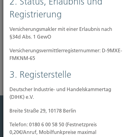
2. Status, Erlaubnis und
unter 0211-490066 an.
Registrierung
Auf der Grundlage der Risikoanalyse erstellen wir
Ihnen gern ein Angebot.
Versicherungsmakler mit einer Erlaubnis nach
§34d Abs. 1 GewO
Versicherungs­vermittler­registernummer: D-9MXE-
FMKNM-65
3. Registerstelle
Deutscher Industrie- und Handelskammertag
(DIHK) e.V.
Breite Straße 29, 10178 Berlin
Leistung
Telefon: 0180 6 00 58 50 (Festnetzpreis
Leben
0,20€/Anruf, Mobilfunkpreise maximal
Vorsorgen