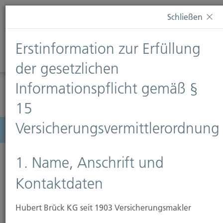
Diese Webseite verwendet Cookies. Wenn Sie weiterhin
Schließen
auf dieser Webseite bleiben, erteilen Sie damit Ihr
Einverständnis zur Verwendung von Cookies. Weitere
Erstinformation zur Erfüllung
Informationen finden Sie auf unserer Seite
Datenschutz
.
Diese Nachricht nicht erneut anzeigen
der gesetzlichen
Informationspflicht gemäß §
15
Versicherungsvermittlerordnung
Menü
1. Name, Anschrift und
Kontaktdaten
Hubert Brück KG seit 1903 Versicherungsmakler