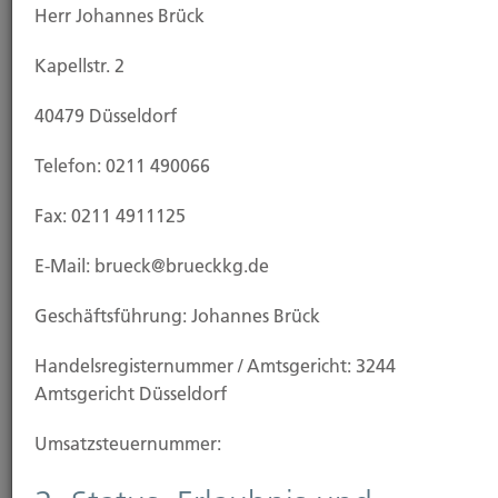
Herr Johannes Brück
Kapellstr. 2
Risikoanalysen und
40479 Düsseldorf
weitergehende Informationen
Telefon: 0211 490066
Fax: 0211 4911125
Allgemeine Informationen der Firma Brück
E-Mail: brueck@brueckkg.de
Private Sachversicherungen
Geschäftsführung: Johannes Brück
Personenversicherungen
Handels­registernummer / Amtsgericht: 3244
Amtsgericht Düsseldorf
Betriebliche Versicherungen
Umsatzsteuer­nummer:
Bei Fragen zu den Risikoanalysen rufen Sie uns bitte