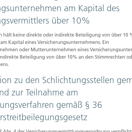
ngsunternehmen am Kapital des
d Pflichtinformationen
ngsvermittlers über 10%
hält keine direkte oder indirekte Beteiligung von über 10
Ihrer persönlichen Daten sehr ernst. Wir
am Kapital eines Versicherungsunternehmens. Ein
raulich und entsprechend der gesetzlichen
rnehmen oder Mutterunternehmen eines Versicherungsunte
hutzerklärung.
 indirekte Beteiligung von über 10% an den Stimmrechten od
rschiedene personenbezogene Daten erhoben.
ens.
 Sie persönlich identifiziert werden können. Die
tion zu den Schlichtungsstellen ge
welche Daten wir erheben und wofür wir sie
m Zweck das geschieht.
nd zur Teilnahme am
ung im Internet (z.B. bei der Kommunikation per
egungsverfahren gemäß § 36
lückenloser Schutz der Daten vor dem Zugriff
rstreitbeilegungsgesetz
7 Abs. 4 der Versicherungsvermittlungsverordnung verpflich