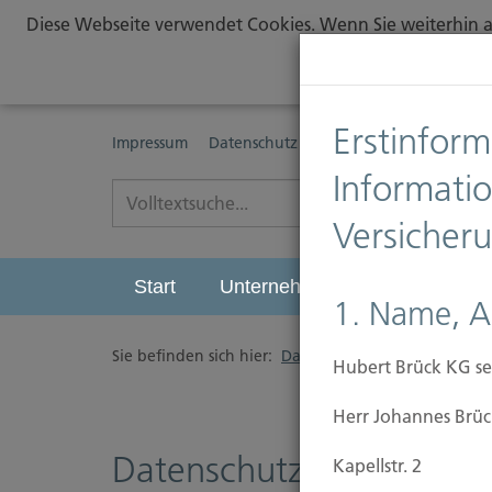
Diese Webseite verwendet Cookies. Wenn Sie weiterhin au
Erstinform
Impressum
Datenschutz
Erstinformationspflichte
Informati
Versicher
Start
Unternehmen
Leistungen
1. Name, A
Sie befinden sich hier:
Datenschutz
Hubert Brück KG se
Herr Johannes Brüc
Datenschutzerklärung
Kapellstr. 2