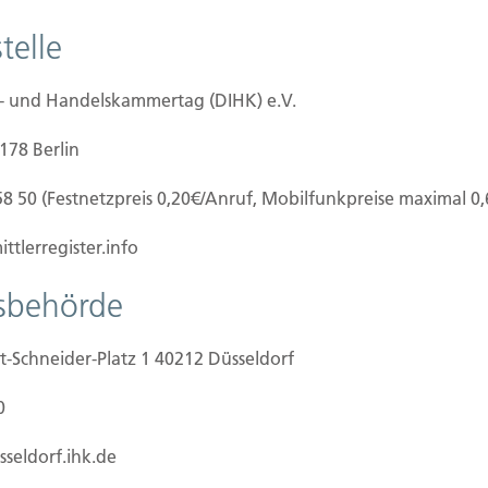
olgt durch den Websitebetreiber. Dessen
er Website entnehmen.
telle
e- und Handelskammertag (DIHK) e.V.
dass Sie uns diese mitteilen. Hierbei kann es sich
0178 Berlin
formular eingeben.
58 50 (Festnetzpreis 0,20€/Anruf, Mobilfunkpreise maximal 0
der Website durch unsere IT-Systeme erfasst.
rnetbrowser, Betriebssystem oder Uhrzeit des
ttlerregister.info
olgt automatisch, sobald Sie unsere Website
tsbehörde
t-Schneider-Platz 1 40212 Düsseldorf
rfreie Bereitstellung der Website zu
0
yse Ihres Nutzerverhaltens verwendet werden.
sseldorf.ihk.de
n?