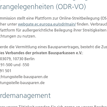
 Ihrer ausdrücklichen Einwilligung möglich. Sie
rangelegenheiten (ODR-VO)
zeit widerrufen. Dazu reicht eine formlose
eit der bis zum Widerruf erfolgten
mission stellt eine Plattform zur Online-Streitbeilegung (OS
ührt.
cher unter
webgate.ec.europa.eu/odr/main/
finden. Verbrauc
Plattform für außergerichtliche Beilegung ihrer Streitigkeite
ichtungen zu nutzen.
fsichtsbehörde
werde die Vermittlung eines Bausparvertrages, besteht die Zu
t dem Betroffenen ein Beschwerderecht bei der
 des Verbandes der privaten Bausparkassen e.V.
:
Aufsichtsbehörde in datenschutzrechtlichen
03079, 10730 Berlin
 des Bundeslandes, in dem unser Unternehmen
0 91-500 und -550
eauftragten sowie deren Kontaktdaten können
 91 501
ichtungsstelle-bausparen.de
/Anschriften_Links/anschriften_links-node.html.
htungsstelle-bausparen.de
erdemanagement