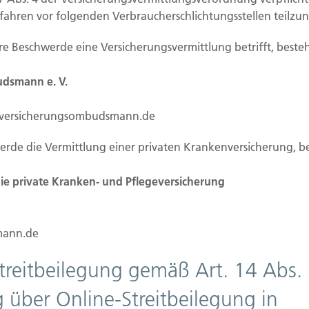
rfahren vor folgenden Verbraucherschlichtungsstellen teilz
itung auf dieser Website ist:
Ihre Beschwerde eine Versicherungsvermittlung betrifft, besteh
dsmann e. V.
.versicherungsombudsmann.de
werde die Vermittlung einer privaten Krankenversicherung, b
e private Kranken- und Pflegeversicherung
uristische Person, die allein oder gemeinsam mit
rbeitung von personenbezogenen Daten (z.B.
ann.de
Streitbeilegung gemäß Art. 14 Abs.
rarbeitung
 über Online-Streitbeilegung in