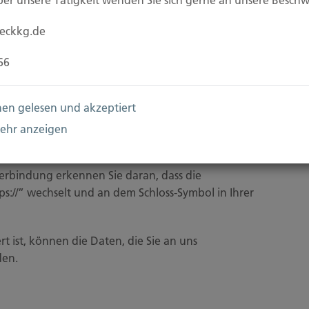
er unsere Tätigkeit wenden Sie sich gerne an unsere Beschwe
age Ihrer Einwilligung oder in Erfüllung eines
er an einen Dritten in einem gängigen,
ueckkg.de
en. Sofern Sie die direkte Übertragung der Daten
rfolgt dies nur, soweit es technisch machbar ist.
66
nen gelesen und akzeptiert
mehr anzeigen
zum Schutz der Übertragung vertraulicher Inhalte,
ie Sie an uns als Seitenbetreiber senden, eine SSL-
Verbindung erkennen Sie daran, dass die
ps://” wechselt und an dem Schloss-Symbol in Ihrer
t ist, können die Daten, die Sie an uns
den.