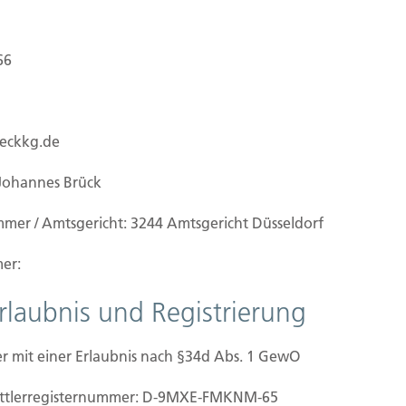
lick
66
 Überblick darüber, was mit Ihren
ueckkg.de
 unsere Website besuchen. Personenbezogene
h identifiziert werden können. Ausführliche
Johannes Brück
men Sie unserer unter diesem Text aufgeführten
und um das Thema Datenschutz können Sie sich
mmer / Amtsgericht: 3244 Amtsgericht Düsseldorf
n Kontaktdaten oder das Kontaktformular an uns
er:
Erlaubnis und Registrierung
r mit einer Erlaubnis nach §34d Abs. 1 GewO
 auf dieser Website?
mittler­registernummer: D-9MXE-FMKNM-65