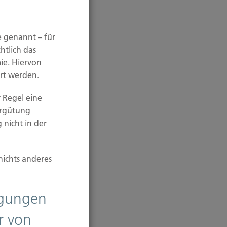
e genannt – für
htlich das
ie. Hiervon
rt werden.
 Regel eine
ergütung
 nicht in der
nichts anderes
ligungen
r von