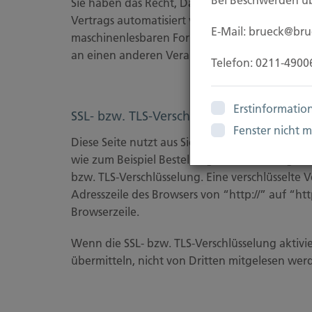
Bei Beschwerden üb
Sie haben das Recht, Daten, die wir auf Grundl
Vertrags automatisiert verarbeiten, an sich od
E-Mail: brueck@br
maschinenlesbaren Format aushändigen zu lass
an einen anderen Verantwortlichen verlangen, e
Telefon: 0211-4900
Erstinformatio
SSL- bzw. TLS-Verschlüsselung
Fenster nicht 
Diese Seite nutzt aus Sicherheitsgründen und 
wie zum Beispiel Bestellungen oder Anfragen, d
bzw. TLS-Verschlüsselung. Eine verschlüsselte 
Adresszeile des Browsers von “http://” auf “htt
Browserzeile.
Wenn die SSL- bzw. TLS-Verschlüsselung aktivier
übermitteln, nicht von Dritten mitgelesen wer