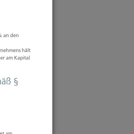
 % an den
rnehmens hält
er am Kapital
mäß §
tet am