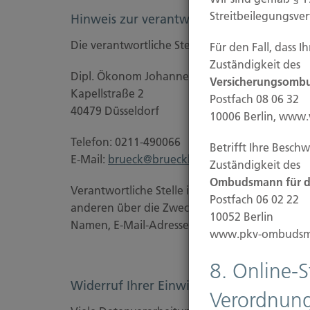
Streitbeilegungsve
Hinweis zur verantwortlichen Stelle
Die verantwortliche Stelle für die Datenverarbe
Für den Fall, dass 
Zuständigkeit des
Dipl. Ökonom Johannes Brück
Versicherungsombu
Kapellstraße 2
Postfach 08 06 32
40479 Düsseldorf
10006 Berlin, www
Telefon: 0211-490066
Betrifft Ihre Besch
E-Mail:
brueck@brueckkg.de
Zuständigkeit des
Ombudsmann für di
Verantwortliche Stelle ist die natürliche oder j
Postfach 06 02 22
anderen über die Zwecke und Mittel der Vera
10052 Berlin
Namen, E-Mail-Adressen o. Ä.) entscheidet.
www.pkv-ombudsm
8. Online-
Widerruf Ihrer Einwilligung zur Datenve
Verordnung