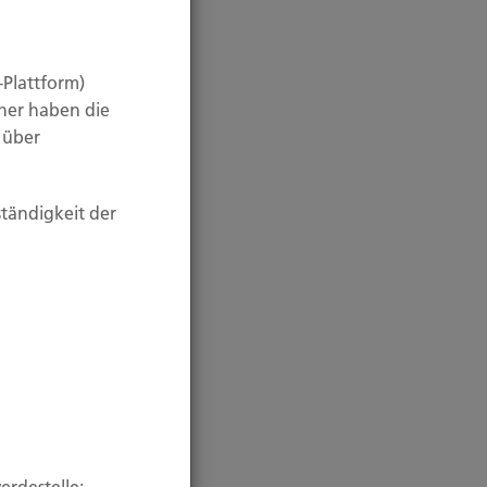
-Plattform)
her haben die
n über
ständigkeit der