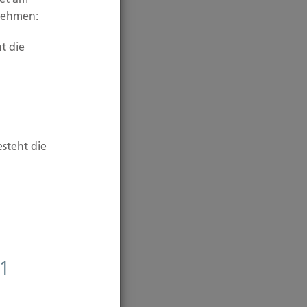
unehmen:
t die
esteht die
 1