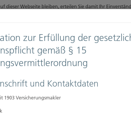
f dieser Webseite bleiben, erteilen Sie damit Ihr Einverst
finden Sie auf unserer Seite
Datenschutz
.
Diese Nachricht nicht erneut anzeigen
ation zur Erfüllung der gesetzli
n
Downloads
Anfahrt
onspflicht gemäß § 15
ungsvermittlerordnung
Ansprechpartner
Firmen
Immobilien Versic
nschrift und Kontaktdaten
it 1903 Versicherungsmakler
k