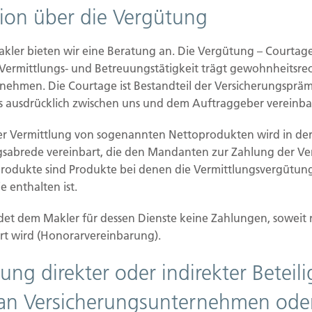
tion über die Vergütung
Auskunft über Herkunft, Empfänger und Zweck Ihrer
halten. Sie haben außerdem ein Recht, die
Daten zu verlangen. Des Weiteren steht Ihnen ein
akler bieten wir eine Beratung an. Die Vergütung – Courtag
sbehörde zu.
 Vermittlungs- und Betreuungstätigkeit trägt gewohnheitsrec
nehmen. Die Courtage ist Bestandteil der Versicherungspräm
 ausdrücklich zwischen uns und dem Auftraggeber vereinba
er Vermittlung von sogenannten Nettoprodukten wird in der
gsabrede vereinbart, die den Mandanten zur Zahlung der V
halten statistisch ausgewertet werden. Das
produkte sind Produkte bei denen die Vermittlungsvergütung
nannten Analyseprogrammen. Die Analyse Ihres
 enthalten ist.
as Surf-Verhalten kann nicht zu Ihnen
yse widersprechen oder sie durch die
et dem Makler für dessen Dienste keine Zahlungen, soweit 
etaillierte Informationen dazu finden Sie unter
rt wird (Honorarvereinbarung).
ung direkter oder indirekter Betei
an Versicherungsunternehmen ode