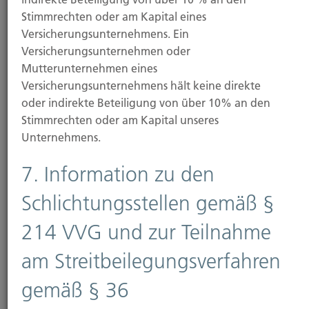
verschiedene personenbezogene Daten erhoben.
Stimmrechten oder am Kapital eines
Personenbezogene Daten sind Daten, mit denen Sie
Versicherungsunternehmens. Ein
persönlich identifiziert werden können. Die
Versicherungsunternehmen oder
vorliegende Datenschutzerklärung erläutert, welche
Mutterunternehmen eines
Daten wir erheben und wofür wir sie nutzen. Sie
Versicherungsunternehmens hält keine direkte
erläutert auch, wie und zu welchem Zweck das
oder indirekte Beteiligung von über 10% an den
geschieht.
Stimmrechten oder am Kapital unseres
Unternehmens.
Wir weisen darauf hin, dass die Datenübertragung
im Internet (z.B. bei der Kommunikation per E-Mail)
7. Information zu den
Sicherheitslücken aufweisen kann. Ein lückenloser
Schutz der Daten vor dem Zugriff durch Dritte ist
Schlichtungsstellen gemäß §
nicht möglich.
214 VVG und zur Teilnahme
am Streitbeilegungsverfahren
Hinweis zur verantwortlichen Stelle
gemäß § 36
Die verantwortliche Stelle für die