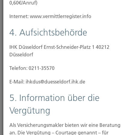
0,60€/Anruf)
vor allem technische Daten (z.B. Internetbrowser,
Betriebssystem oder Uhrzeit des Seitenaufrufs). Die
Internet: www.vermittlerregister.info
Erfassung dieser Daten erfolgt automatisch, sobald
Sie unsere Website betreten.
4. Aufsichtsbehörde
Wofür nutzen wir Ihre Daten?
IHK Düsseldorf Ernst-Schneider-Platz 1 40212
Ein Teil der Daten wird erhoben, um eine fehlerfreie
Düsseldorf
Bereitstellung der Website zu gewährleisten.
Telefon: 0211-35570
Andere Daten können zur Analyse Ihres
Nutzerverhaltens verwendet werden.
E-Mail: ihkdus@duesseldorf.ihk.de
Welche Rechte haben Sie bezüglich Ihrer Daten?
5. Information über die
Sie haben jederzeit das Recht unentgeltlich
Vergütung
Auskunft über Herkunft, Empfänger und Zweck
Ihrer gespeicherten personenbezogenen Daten zu
Als Versicherungsmakler bieten wir eine Beratung
erhalten. Sie haben außerdem ein Recht, die
an. Die Vergütung – Courtage genannt – für
Berichtigung, Sperrung oder Löschung dieser Daten