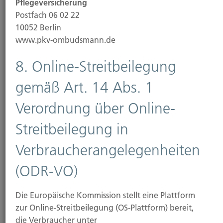
Pflegeversicherung
Viele Datenverarbeitungsvorgänge sind nur mit
Postfach 06 02 22
Ihrer ausdrücklichen Einwilligung möglich. Sie
10052 Berlin
können eine bereits erteilte Einwilligung jederzeit
www.pkv-ombudsmann.de
widerrufen. Dazu reicht eine formlose Mitteilung
per E-Mail an uns. Die Rechtmäßigkeit der bis zum
8. Online-Streitbeilegung
Widerruf erfolgten Datenverarbeitung bleibt vom
Widerruf unberührt.
gemäß Art. 14 Abs. 1
Verordnung über Online-
Streitbeilegung in
Beschwerderecht bei der zuständigen
Aufsichtsbehörde
Verbraucherangelegenheiten
Im Falle datenschutzrechtlicher Verstöße steht dem
(ODR-VO)
Betroffenen ein Beschwerderecht bei der
zuständigen Aufsichtsbehörde zu. Zuständige
Aufsichtsbehörde in datenschutzrechtlichen Fragen
Die Europäische Kommission stellt eine Plattform
ist der Landesdatenschutzbeauftragte des
zur Online-Streitbeilegung (OS-Plattform) bereit,
Bundeslandes, in dem unser Unternehmen seinen
die Verbraucher unter