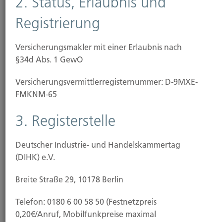
2. Status, Erlaubnis und
Datenerfassung auf unserer Website
Registrierung
Wer ist verantwortlich für die Datenerfassung auf
dieser Website?
Versicherungsmakler mit einer Erlaubnis nach
§34d Abs. 1 GewO
Die Datenverarbeitung auf dieser Website erfolgt
durch den Websitebetreiber. Dessen Kontaktdaten
Versicherungs­vermittler­registernummer: D-9MXE-
können Sie dem Impressum dieser Website
FMKNM-65
entnehmen.
3. Registerstelle
W
ie erfassen wir Ihre Daten?
Deutscher Industrie- und Handelskammertag
Ihre Daten werden zum einen dadurch erhoben,
(DIHK) e.V.
dass Sie uns diese mitteilen. Hierbei kann es sich z.B.
um Daten handeln, die Sie in ein Kontaktformular
Breite Straße 29, 10178 Berlin
eingeben.
Telefon: 0180 6 00 58 50 (Festnetzpreis
Andere Daten werden automatisch beim Besuch der
0,20€/Anruf, Mobilfunkpreise maximal
Website durch unsere IT-Systeme erfasst. Das sind