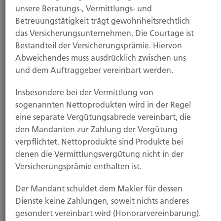
unsere Beratungs-, Vermittlungs- und
zu verlangen. Des Weiteren steht Ihnen ein
Betreuungstätigkeit trägt gewohnheitsrechtlich
Beschwerderecht bei der zuständigen
das Versicherungsunternehmen. Die Courtage ist
Aufsichtsbehörde zu.
Bestandteil der Versicherungsprämie. Hiervon
Abweichendes muss ausdrücklich zwischen uns
und dem Auftraggeber vereinbart werden.
Analyse-Tools und Tools von Drittanbietern
Insbesondere bei der Vermittlung von
Beim Besuch unserer Website kann Ihr Surf-
sogenannten Nettoprodukten wird in der Regel
Verhalten statistisch ausgewertet werden. Das
eine separate Vergütungsabrede vereinbart, die
geschieht vor allem mit Cookies und mit
den Mandanten zur Zahlung der Vergütung
sogenannten Analyseprogrammen. Die Analyse
verpflichtet. Nettoprodukte sind Produkte bei
Ihres Surf-Verhaltens erfolgt in der Regel anonym;
denen die Vermittlungsvergütung nicht in der
das Surf-Verhalten kann nicht zu Ihnen
Versicherungsprämie enthalten ist.
zurückverfolgt werden. Sie können dieser Analyse
widersprechen oder sie durch die Nichtbenutzung
Der Mandant schuldet dem Makler für dessen
bestimmter Tools verhindern. Detaillierte
Dienste keine Zahlungen, soweit nichts anderes
Informationen dazu finden Sie unter Punkt 3 dieser
gesondert vereinbart wird (Honorarvereinbarung).
Datenschutzerklärung.