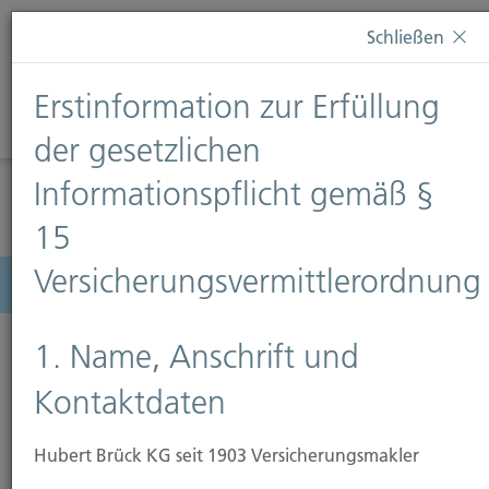
Diese Webseite verwendet Cookies. Wenn Sie weiterhin
Schließen
auf dieser Webseite bleiben, erteilen Sie damit Ihr
Einverständnis zur Verwendung von Cookies. Weitere
Erstinformation zur Erfüllung
Informationen finden Sie auf unserer Seite
Datenschutz
.
Diese Nachricht nicht erneut anzeigen
der gesetzlichen
Informationspflicht gemäß §
15
Versicherungsvermittlerordnung
Menü
1. Name, Anschrift und
Kontaktdaten
Datenschutzerklärung
Hubert Brück KG seit 1903 Versicherungsmakler