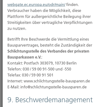
Sitz hat. Eine Liste der Datenschutzbeauftragten
webgate.ec.europa.eu/odr/main/
finden.
sowie deren Kontaktdaten können folgendem Link
Verbraucher haben die Möglichkeit, diese
entnommen
Plattform für außergerichtliche Beilegung ihrer
werden: https://www.bfdi.bund.de/DE/Infothek/Anschriften
Streitigkeiten über vertragliche Verpflichtungen
node.html.
zu nutzen.
Betrifft Ihre Beschwerde die Vermittlung eines
Bausparvertrages, besteht die Zuständigkeit der
Recht auf Datenübertragbarkeit
Schlichtungsstelle des Verbandes der privaten
Sie haben das Recht, Daten, die wir auf Grundlage
Bausparkassen e.V.
:
Ihrer Einwilligung oder in Erfüllung eines Vertrags
Kontakt: Postfach 303079, 10730 Berlin
automatisiert verarbeiten, an sich oder an einen
Telefon: 030 / 59 00 91-500 und -550
Dritten in einem gängigen, maschinenlesbaren
Telefax: 030 / 59 00 91 501
Format aushändigen zu lassen. Sofern Sie die
Internet: www.schlichtungsstelle-bausparen.de
direkte Übertragung der Daten an einen anderen
E-Mail: info@schlichtungsstelle-bausparen.de
Verantwortlichen verlangen, erfolgt dies nur, soweit
9. Beschwerdemanagement
es technisch machbar ist.