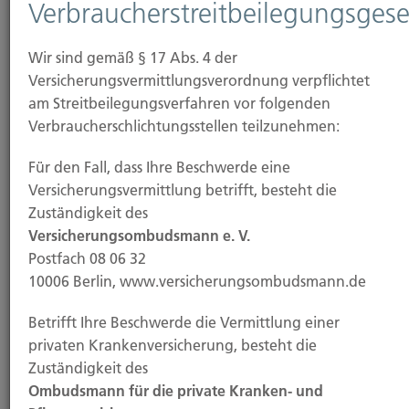
Verbraucherstreitbeilegungsgese
Datenverarbeitung auf dieser Website ist:
Dipl. Ökonom Johannes Brück
Wir sind gemäß § 17 Abs. 4 der
Kapellstraße 2
Versicherungsvermittlungsverordnung verpflichtet
40479 Düsseldorf
am Streitbeilegungsverfahren vor folgenden
Verbraucherschlichtungsstellen teilzunehmen:
Telefon: 0211-490066
E-Mail:
brueck@brueckkg.de
Für den Fall, dass Ihre Beschwerde eine
Versicherungsvermittlung betrifft, besteht die
Verantwortliche Stelle ist die natürliche oder
Zuständigkeit des
juristische Person, die allein oder gemeinsam mit
Versicherungsombudsmann e. V.
anderen über die Zwecke und Mittel der
Postfach 08 06 32
Verarbeitung von personenbezogenen Daten (z.B.
10006 Berlin, www.versicherungsombudsmann.de
Namen, E-Mail-Adressen o. Ä.) entscheidet.
Betrifft Ihre Beschwerde die Vermittlung einer
privaten Krankenversicherung, besteht die
Zuständigkeit des
Widerruf Ihrer Einwilligung zur
Datenverarbeitung
Ombudsmann für die private Kranken- und