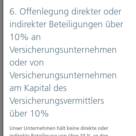
6. Offenlegung direkter oder
indirekter Beteiligungen über
10% an
2. Allgemeine Hinweise und
Versicherungsunternehmen
Pflichtinformationen
oder von
Datenschutz
Versicherungsunternehmen
Die Betreiber dieser Seiten nehmen den Schutz Ihrer
am Kapital des
persönlichen Daten sehr ernst. Wir behandeln Ihre
personenbezogenen Daten vertraulich und
Versicherungsvermittlers
entsprechend der gesetzlichen
Datenschutzvorschriften sowie dieser
über 10%
Datenschutzerklärung.
Unser Unternehmen hält keine direkte oder
Wenn Sie diese Website benutzen, werden
indirekte Beteiligung von über 10 % an den