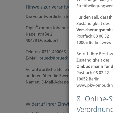
Streitbeilegungsve
Hinweis zur verantwortlichen Stelle
Die verantwortliche Stelle für die Datenverarbe
Für den Fall, dass 
Zuständigkeit des
Dipl. Ökonom Johannes Brück
Versicherungsombu
Kapellstraße 2
Postfach 08 06 32
40479 Düsseldorf
10006 Berlin, www
Telefon: 0211-490066
Betrifft Ihre Besch
E-Mail:
brueck@brueckkg.de
Zuständigkeit des
Ombudsmann für di
Verantwortliche Stelle ist die natürliche oder j
Postfach 06 02 22
anderen über die Zwecke und Mittel der Vera
10052 Berlin
Namen, E-Mail-Adressen o. Ä.) entscheidet.
www.pkv-ombudsm
8. Online-
Widerruf Ihrer Einwilligung zur Datenve
Verordnung