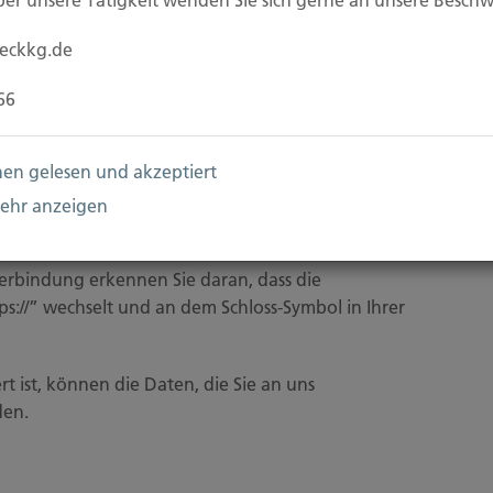
er unsere Tätigkeit wenden Sie sich gerne an unsere Beschwe
age Ihrer Einwilligung oder in Erfüllung eines
er an einen Dritten in einem gängigen,
ueckkg.de
en. Sofern Sie die direkte Übertragung der Daten
rfolgt dies nur, soweit es technisch machbar ist.
66
nen gelesen und akzeptiert
mehr anzeigen
zum Schutz der Übertragung vertraulicher Inhalte,
ie Sie an uns als Seitenbetreiber senden, eine SSL-
Verbindung erkennen Sie daran, dass die
ps://” wechselt und an dem Schloss-Symbol in Ihrer
t ist, können die Daten, die Sie an uns
den.