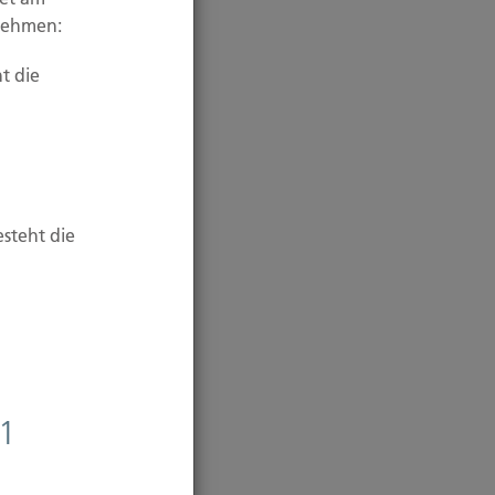
unehmen:
t die
esteht die
 1