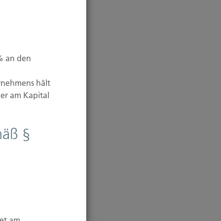
 % an den
rnehmens hält
er am Kapital
mäß §
tet am