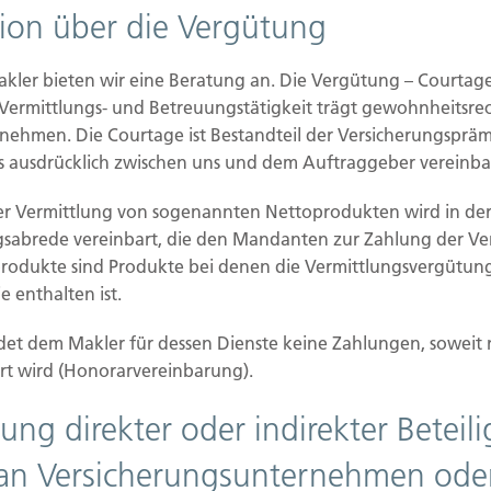
tion über die Vergütung
Auskunft über Herkunft, Empfänger und Zweck Ihrer
halten. Sie haben außerdem ein Recht, die
Daten zu verlangen. Des Weiteren steht Ihnen ein
akler bieten wir eine Beratung an. Die Vergütung – Courtag
sbehörde zu.
 Vermittlungs- und Betreuungstätigkeit trägt gewohnheitsrec
nehmen. Die Courtage ist Bestandteil der Versicherungspräm
 ausdrücklich zwischen uns und dem Auftraggeber vereinba
er Vermittlung von sogenannten Nettoprodukten wird in der
gsabrede vereinbart, die den Mandanten zur Zahlung der V
halten statistisch ausgewertet werden. Das
produkte sind Produkte bei denen die Vermittlungsvergütung
nannten Analyseprogrammen. Die Analyse Ihres
 enthalten ist.
as Surf-Verhalten kann nicht zu Ihnen
yse widersprechen oder sie durch die
et dem Makler für dessen Dienste keine Zahlungen, soweit 
etaillierte Informationen dazu finden Sie unter
rt wird (Honorarvereinbarung).
ung direkter oder indirekter Betei
an Versicherungsunternehmen ode