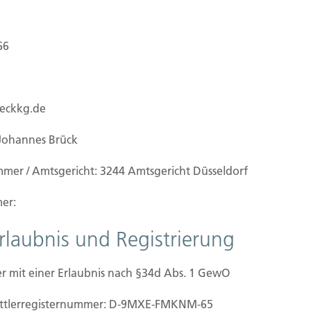
lick
66
 Überblick darüber, was mit Ihren
ueckkg.de
 unsere Website besuchen. Personenbezogene
h identifiziert werden können. Ausführliche
Johannes Brück
men Sie unserer unter diesem Text aufgeführten
und um das Thema Datenschutz können Sie sich
mmer / Amtsgericht: 3244 Amtsgericht Düsseldorf
n Kontaktdaten oder das Kontaktformular an uns
er:
Erlaubnis und Registrierung
r mit einer Erlaubnis nach §34d Abs. 1 GewO
 auf dieser Website?
mittler­registernummer: D-9MXE-FMKNM-65