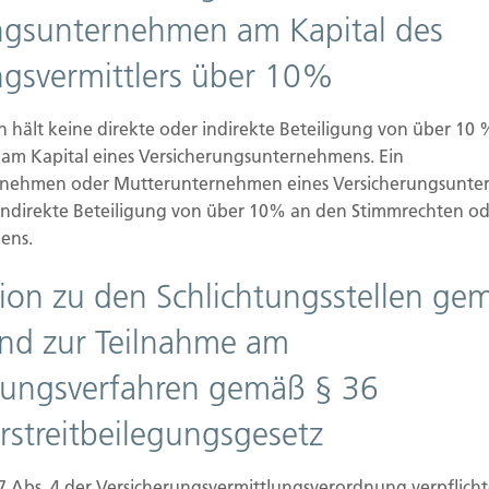
ngsunternehmen am Kapital des
d Pflichtinformationen
ngsvermittlers über 10%
hält keine direkte oder indirekte Beteiligung von über 10
Ihrer persönlichen Daten sehr ernst. Wir
am Kapital eines Versicherungsunternehmens. Ein
raulich und entsprechend der gesetzlichen
rnehmen oder Mutterunternehmen eines Versicherungsunte
hutzerklärung.
 indirekte Beteiligung von über 10% an den Stimmrechten od
rschiedene personenbezogene Daten erhoben.
ens.
 Sie persönlich identifiziert werden können. Die
tion zu den Schlichtungsstellen ge
welche Daten wir erheben und wofür wir sie
m Zweck das geschieht.
nd zur Teilnahme am
ung im Internet (z.B. bei der Kommunikation per
egungsverfahren gemäß § 36
lückenloser Schutz der Daten vor dem Zugriff
rstreitbeilegungsgesetz
7 Abs. 4 der Versicherungsvermittlungsverordnung verpflich