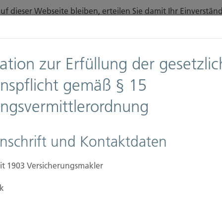
f dieser Webseite bleiben, erteilen Sie damit Ihr Einverst
finden Sie auf unserer Seite
Datenschutz
.
Diese Nachricht nicht erneut anzeigen
ation zur Erfüllung der gesetzli
n
Downloads
Anfahrt
onspflicht gemäß § 15
ungsvermittlerordnung
Ansprechpartner
Firmen
Immobilien Versic
nschrift und Kontaktdaten
it 1903 Versicherungsmakler
k