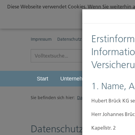
Diese Webseite verwendet Cookies. Wenn Sie weiterhin au
Erstinform
Impressum
Datenschutz
Erstinformationspflichte
Informati
Versicher
Start
Unternehmen
Leistungen
1. Name, A
Sie befinden sich hier:
Datenschutz
Hubert Brück KG se
Herr Johannes Brüc
Datenschutzerklärung
Kapellstr. 2