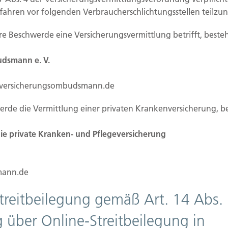
rfahren vor folgenden Verbraucherschlichtungsstellen teilz
itung auf dieser Website ist:
Ihre Beschwerde eine Versicherungsvermittlung betrifft, besteh
dsmann e. V.
.versicherungsombudsmann.de
werde die Vermittlung einer privaten Krankenversicherung, b
e private Kranken- und Pflegeversicherung
uristische Person, die allein oder gemeinsam mit
rbeitung von personenbezogenen Daten (z.B.
ann.de
Streitbeilegung gemäß Art. 14 Abs.
rarbeitung
 über Online-Streitbeilegung in