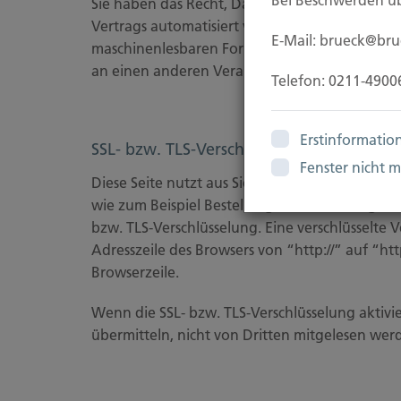
Bei Beschwerden üb
Sie haben das Recht, Daten, die wir auf Grundl
Vertrags automatisiert verarbeiten, an sich od
E-Mail: brueck@br
maschinenlesbaren Format aushändigen zu lass
an einen anderen Verantwortlichen verlangen, e
Telefon: 0211-4900
Erstinformatio
SSL- bzw. TLS-Verschlüsselung
Fenster nicht 
Diese Seite nutzt aus Sicherheitsgründen und 
wie zum Beispiel Bestellungen oder Anfragen, d
bzw. TLS-Verschlüsselung. Eine verschlüsselte 
Adresszeile des Browsers von “http://” auf “htt
Browserzeile.
Wenn die SSL- bzw. TLS-Verschlüsselung aktivier
übermitteln, nicht von Dritten mitgelesen wer