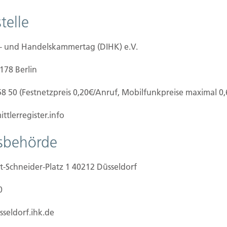
olgt durch den Websitebetreiber. Dessen
er Website entnehmen.
telle
e- und Handelskammertag (DIHK) e.V.
dass Sie uns diese mitteilen. Hierbei kann es sich
0178 Berlin
formular eingeben.
58 50 (Festnetzpreis 0,20€/Anruf, Mobilfunkpreise maximal 0
der Website durch unsere IT-Systeme erfasst.
rnetbrowser, Betriebssystem oder Uhrzeit des
ttlerregister.info
olgt automatisch, sobald Sie unsere Website
tsbehörde
t-Schneider-Platz 1 40212 Düsseldorf
rfreie Bereitstellung der Website zu
0
yse Ihres Nutzerverhaltens verwendet werden.
sseldorf.ihk.de
n?