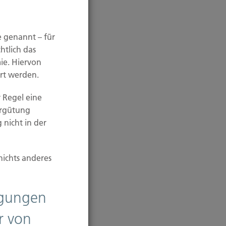
e genannt – für
htlich das
ie. Hiervon
rt werden.
 Regel eine
ergütung
 nicht in der
nichts anderes
ligungen
r von