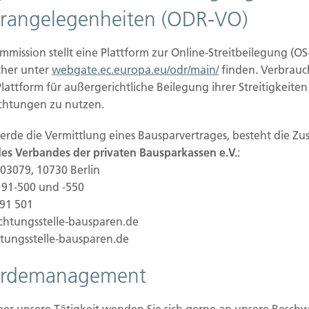
 Ihrer ausdrücklichen Einwilligung möglich. Sie
rangelegenheiten (ODR-VO)
zeit widerrufen. Dazu reicht eine formlose
eit der bis zum Widerruf erfolgten
mission stellt eine Plattform zur Online-Streitbeilegung (OS
ührt.
cher unter
webgate.ec.europa.eu/odr/main/
finden. Verbrauc
Plattform für außergerichtliche Beilegung ihrer Streitigkeite
ichtungen zu nutzen.
fsichtsbehörde
werde die Vermittlung eines Bausparvertrages, besteht die Zu
t dem Betroffenen ein Beschwerderecht bei der
 des Verbandes der privaten Bausparkassen e.V.
:
Aufsichtsbehörde in datenschutzrechtlichen
03079, 10730 Berlin
 des Bundeslandes, in dem unser Unternehmen
0 91-500 und -550
eauftragten sowie deren Kontaktdaten können
 91 501
ichtungsstelle-bausparen.de
/Anschriften_Links/anschriften_links-node.html.
htungsstelle-bausparen.de
erdemanagement