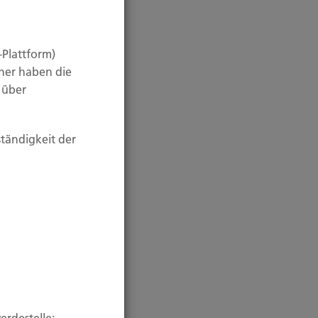
-Plattform)
her haben die
n über
ständigkeit der