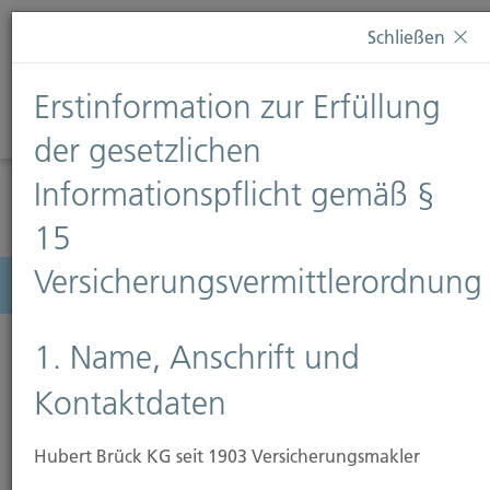
Diese Webseite verwendet Cookies. Wenn Sie weiterhin
Schließen
auf dieser Webseite bleiben, erteilen Sie damit Ihr
Einverständnis zur Verwendung von Cookies. Weitere
Erstinformation zur Erfüllung
Informationen finden Sie auf unserer Seite
Datenschutz
.
Diese Nachricht nicht erneut anzeigen
der gesetzlichen
Informationspflicht gemäß §
15
Versicherungsvermittlerordnung
Menü
1. Name, Anschrift und
Kontaktdaten
Hubert Brück KG seit 1903 Versicherungsmakler