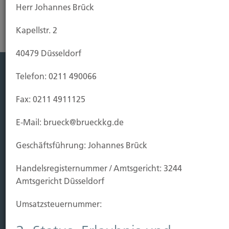
Herr Johannes Brück
Kapellstr. 2
40479 Düsseldorf
Telefon: 0211 490066
Leistung
Fax: 0211 4911125
Leben
Vorsorgen
E-Mail: brueck@brueckkg.de
Sichern
Geschäftsführung: Johannes Brück
Immobilien Vers.
Handels­registernummer / Amtsgericht: 3244
Kauf Grundstück
Amtsgericht Düsseldorf
Baubeginn
Baufertigstellung/Hauskauf
Umsatzsteuer­nummer:
Einzug/Vermietung
Schaden