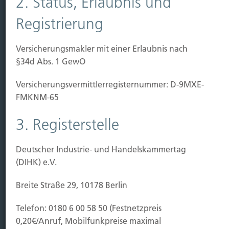
2. Status, Erlaubnis und
Kauf Grundstück
Baubeginn
Registrierung
Baufertigstellung/Hauskauf
Einzug/Vermietung
Versicherungsmakler mit einer Erlaubnis nach
Schaden
§34d Abs. 1 GewO
Kontakt
Versicherungs­vermittler­registernummer: D-9MXE-
Hubert Brück KG
| Inhaber: Dipl. Ökonom Johannes
FMKNM-65
Brück | Kapellstraße 2 | 40479 Düsseldorf
3. Registerstelle
Telefon:
0211-490066 |
Fax:
0211-4911125 |
E-Mail:
brueck@brueckkg.de
Deutscher Industrie- und Handelskammertag
Kontaktformular
(DIHK) e.V.
Breite Straße 29, 10178 Berlin
Telefon: 0180 6 00 58 50 (Festnetzpreis
© Hubert Brück KG
0,20€/Anruf, Mobilfunkpreise maximal