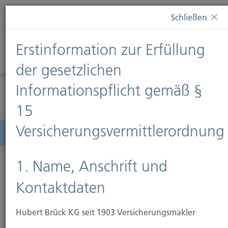
Diese Webseite verwendet Cookies. Wenn Sie weiterhin
Schließen
auf dieser Webseite bleiben, erteilen Sie damit Ihr
Einverständnis zur Verwendung von Cookies. Weitere
Erstinformation zur Erfüllung
Informationen finden Sie auf unserer Seite
Datenschutz
.
Diese Nachricht nicht erneut anzeigen
der gesetzlichen
Informationspflicht gemäß §
15
Versicherungsvermittlerordnung
Menü
1. Name, Anschrift und
Kontaktdaten
Hubert Brück KG seit 1903 Versicherungsmakler