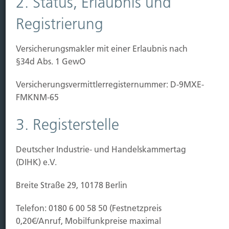
2. Status, Erlaubnis und
Kauf Grundstück
Baubeginn
Registrierung
Baufertigstellung/Hauskauf
Einzug/Vermietung
Versicherungsmakler mit einer Erlaubnis nach
Schaden
§34d Abs. 1 GewO
Kontakt
Versicherungs­vermittler­registernummer: D-9MXE-
Hubert Brück KG
| Inhaber: Dipl. Ökonom Johannes
FMKNM-65
Brück | Kapellstraße 2 | 40479 Düsseldorf
3. Registerstelle
Telefon:
0211-490066 |
Fax:
0211-4911125 |
E-Mail:
brueck@brueckkg.de
Deutscher Industrie- und Handelskammertag
Kontaktformular
(DIHK) e.V.
Breite Straße 29, 10178 Berlin
Telefon: 0180 6 00 58 50 (Festnetzpreis
© Hubert Brück KG
0,20€/Anruf, Mobilfunkpreise maximal