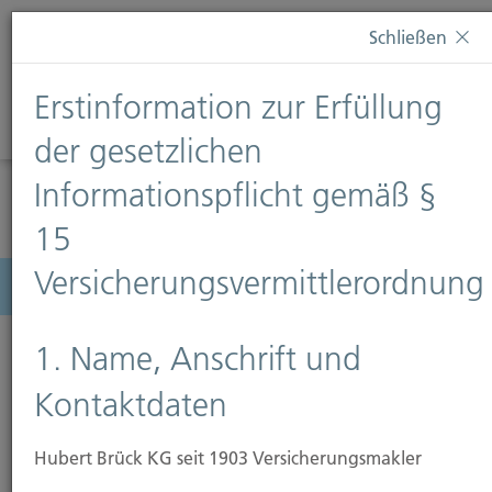
Diese Webseite verwendet Cookies. Wenn Sie weiterhin
Schließen
auf dieser Webseite bleiben, erteilen Sie damit Ihr
Einverständnis zur Verwendung von Cookies. Weitere
Erstinformation zur Erfüllung
Informationen finden Sie auf unserer Seite
Datenschutz
.
Diese Nachricht nicht erneut anzeigen
der gesetzlichen
Informationspflicht gemäß §
15
Versicherungsvermittlerordnung
Menü
1. Name, Anschrift und
Kontaktdaten
Hubert Brück KG seit 1903 Versicherungsmakler