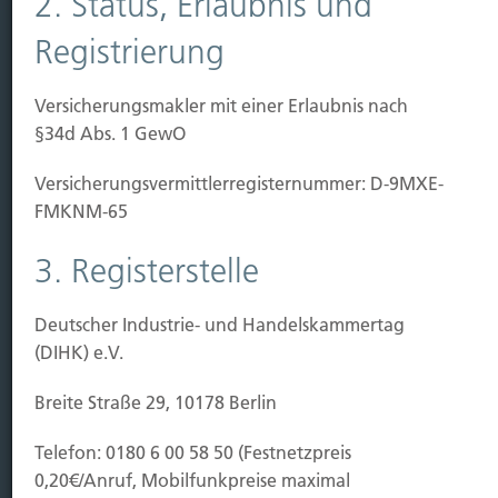
2. Status, Erlaubnis und
Kauf Grundstück
Baubeginn
Registrierung
Baufertigstellung/Hauskauf
Einzug/Vermietung
Versicherungsmakler mit einer Erlaubnis nach
Schaden
§34d Abs. 1 GewO
Kontakt
Versicherungs­vermittler­registernummer: D-9MXE-
Hubert Brück KG
| Inhaber: Dipl. Ökonom Johannes
FMKNM-65
Brück | Kapellstraße 2 | 40479 Düsseldorf
3. Registerstelle
Telefon:
0211-490066 |
Fax:
0211-4911125 |
E-Mail:
brueck@brueckkg.de
Deutscher Industrie- und Handelskammertag
Kontaktformular
(DIHK) e.V.
Breite Straße 29, 10178 Berlin
Telefon: 0180 6 00 58 50 (Festnetzpreis
© Hubert Brück KG
0,20€/Anruf, Mobilfunkpreise maximal