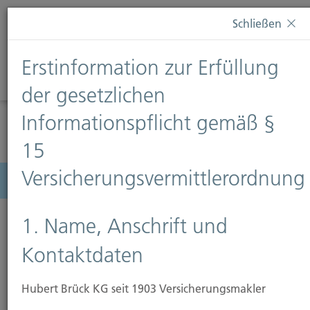
Diese Webseite verwendet Cookies. Wenn Sie weiterhin
Schließen
auf dieser Webseite bleiben, erteilen Sie damit Ihr
Einverständnis zur Verwendung von Cookies. Weitere
Erstinformation zur Erfüllung
Informationen finden Sie auf unserer Seite
Datenschutz
.
Diese Nachricht nicht erneut anzeigen
der gesetzlichen
Informationspflicht gemäß §
15
Versicherungsvermittlerordnung
Menü
1. Name, Anschrift und
Kontaktdaten
Hubert Brück KG seit 1903 Versicherungsmakler