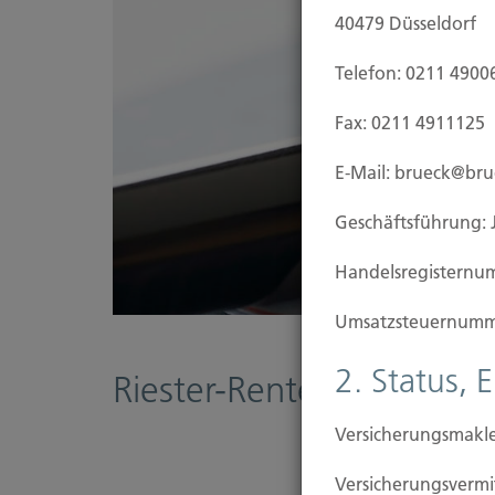
40479 Düsseldorf
Telefon: 0211 4900
Fax: 0211 4911125
E-Mail: brueck@br
Geschäftsführung: 
Handels­registernu
Umsatzsteuer­numm
2. Status, 
Riester-Rente
Versicherungsmakle
Versicherungs­ver