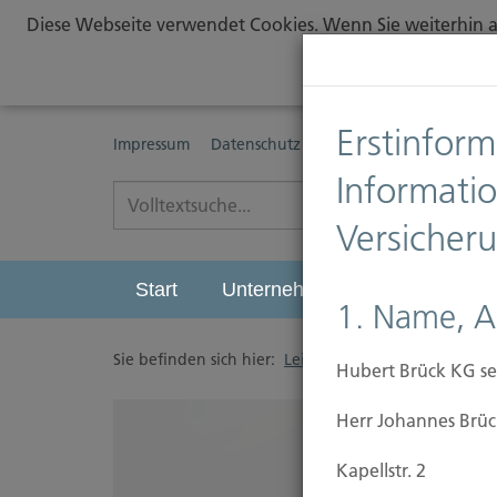
Diese Webseite verwendet Cookies. Wenn Sie weiterhin au
Erstinform
Impressum
Datenschutz
Erstinformationspflichte
Informati
Versicher
Start
Unternehmen
Leistungen
1. Name, A
Sie befinden sich hier:
Leistungen
/
Vorsorgen
/
Hubert Brück KG se
Herr Johannes Brüc
Kapellstr. 2