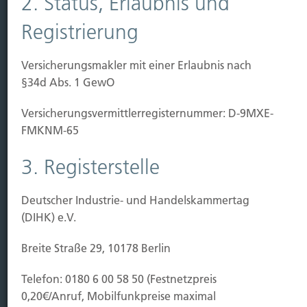
2. Status, Erlaubnis und
Kauf Grundstück
Baubeginn
Registrierung
Baufertigstellung/Hauskauf
Einzug/Vermietung
Versicherungsmakler mit einer Erlaubnis nach
Schaden
§34d Abs. 1 GewO
Kontakt
Versicherungs­vermittler­registernummer: D-9MXE-
Hubert Brück KG
| Inhaber: Dipl. Ökonom Johannes
FMKNM-65
Brück | Kapellstraße 2 | 40479 Düsseldorf
3. Registerstelle
Telefon:
0211-490066 |
Fax:
0211-4911125 |
E-Mail:
brueck@brueckkg.de
Deutscher Industrie- und Handelskammertag
Kontaktformular
(DIHK) e.V.
Breite Straße 29, 10178 Berlin
Telefon: 0180 6 00 58 50 (Festnetzpreis
© Hubert Brück KG
0,20€/Anruf, Mobilfunkpreise maximal