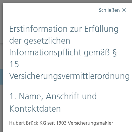
Diese Webseite verwendet Cookies. Wenn Sie weiterhin
Schließen
auf dieser Webseite bleiben, erteilen Sie damit Ihr
Einverständnis zur Verwendung von Cookies. Weitere
Erstinformation zur Erfüllung
Informationen finden Sie auf unserer Seite
Datenschutz
.
Diese Nachricht nicht erneut anzeigen
der gesetzlichen
Informationspflicht gemäß §
15
Versicherungsvermittlerordnung
Menü
1. Name, Anschrift und
Kontaktdaten
Hubert Brück KG seit 1903 Versicherungsmakler