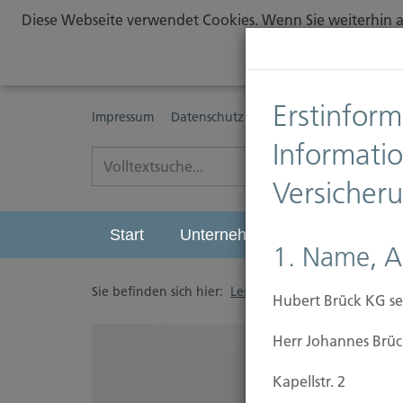
Diese Webseite verwendet Cookies. Wenn Sie weiterhin au
Erstinform
Impressum
Datenschutz
Erstinformationspflichte
Informati
Versicher
Start
Unternehmen
Leistungen
1. Name, A
Sie befinden sich hier:
Leistungen
/
Vorsorgen
/
Hubert Brück KG se
Herr Johannes Brüc
Kapellstr. 2