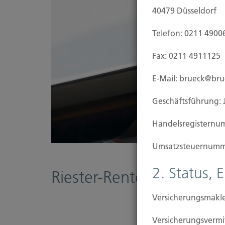
40479 Düsseldorf
Telefon: 0211 4900
Fax: 0211 4911125
E-Mail: brueck@br
Geschäftsführung: 
Handels­registernu
Umsatzsteuer­numm
2. Status, 
Riester-Rente
Versicherungsmakle
Versicherungs­ver