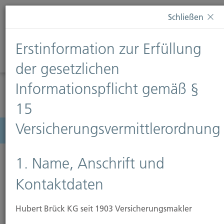
Diese Webseite verwendet Cookies. Wenn Sie weiterhin
Schließen
auf dieser Webseite bleiben, erteilen Sie damit Ihr
Einverständnis zur Verwendung von Cookies. Weitere
Erstinformation zur Erfüllung
Informationen finden Sie auf unserer Seite
Datenschutz
.
Diese Nachricht nicht erneut anzeigen
der gesetzlichen
Informationspflicht gemäß §
15
Versicherungsvermittlerordnung
Menü
1. Name, Anschrift und
Kontaktdaten
Hubert Brück KG seit 1903 Versicherungsmakler