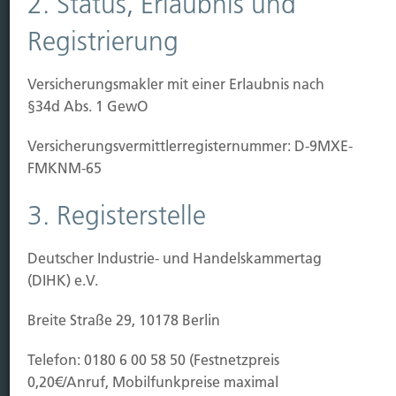
2. Status, Erlaubnis und
Kauf Grundstück
Baubeginn
Registrierung
Baufertigstellung/Hauskauf
Einzug/Vermietung
Versicherungsmakler mit einer Erlaubnis nach
Schaden
§34d Abs. 1 GewO
Kontakt
Versicherungs­vermittler­registernummer: D-9MXE-
Hubert Brück KG
| Inhaber: Dipl. Ökonom Johannes
FMKNM-65
Brück | Kapellstraße 2 | 40479 Düsseldorf
3. Registerstelle
Telefon:
0211-490066 |
Fax:
0211-4911125 |
E-Mail:
brueck@brueckkg.de
Deutscher Industrie- und Handelskammertag
Kontaktformular
(DIHK) e.V.
Breite Straße 29, 10178 Berlin
Telefon: 0180 6 00 58 50 (Festnetzpreis
© Hubert Brück KG
0,20€/Anruf, Mobilfunkpreise maximal