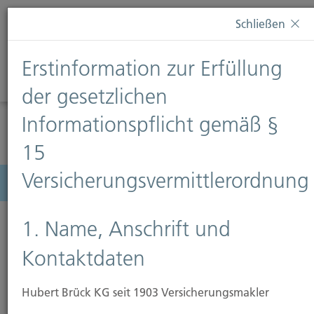
Diese Webseite verwendet Cookies. Wenn Sie weiterhin
Schließen
auf dieser Webseite bleiben, erteilen Sie damit Ihr
Einverständnis zur Verwendung von Cookies. Weitere
Erstinformation zur Erfüllung
Informationen finden Sie auf unserer Seite
Datenschutz
.
Diese Nachricht nicht erneut anzeigen
der gesetzlichen
Informationspflicht gemäß §
15
Versicherungsvermittlerordnung
Menü
1. Name, Anschrift und
Kontaktdaten
Hubert Brück KG seit 1903 Versicherungsmakler