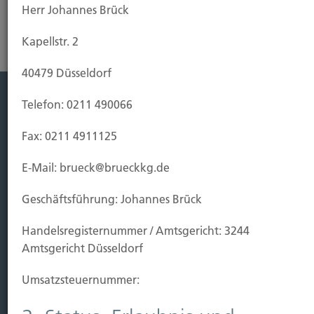
Herr Johannes Brück
Kapellstr. 2
40479 Düsseldorf
Telefon: 0211 490066
Leistung
Fax: 0211 4911125
Leben
Vorsorgen
E-Mail: brueck@brueckkg.de
Sichern
Geschäftsführung: Johannes Brück
Immobilien Vers.
Handels­registernummer / Amtsgericht: 3244
Kauf Grundstück
Amtsgericht Düsseldorf
Baubeginn
Baufertigstellung/Hauskauf
Umsatzsteuer­nummer:
Einzug/Vermietung
Schaden