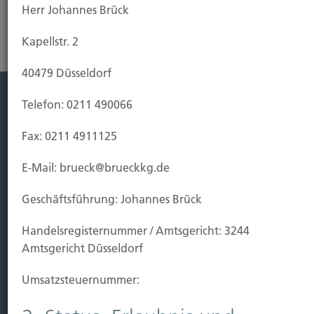
Herr Johannes Brück
Kapellstr. 2
40479 Düsseldorf
Telefon: 0211 490066
Leistung
Fax: 0211 4911125
Leben
Vorsorgen
E-Mail: brueck@brueckkg.de
Sichern
Geschäftsführung: Johannes Brück
Immobilien Vers.
Handels­registernummer / Amtsgericht: 3244
Kauf Grundstück
Amtsgericht Düsseldorf
Baubeginn
Baufertigstellung/Hauskauf
Umsatzsteuer­nummer:
Einzug/Vermietung
Schaden