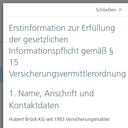
Diese Webseite verwendet Cookies. Wenn Sie weiterhin
Schließen
auf dieser Webseite bleiben, erteilen Sie damit Ihr
Einverständnis zur Verwendung von Cookies. Weitere
Erstinformation zur Erfüllung
Informationen finden Sie auf unserer Seite
Datenschutz
.
Diese Nachricht nicht erneut anzeigen
der gesetzlichen
Informationspflicht gemäß §
15
Versicherungsvermittlerordnung
Menü
1. Name, Anschrift und
Kontaktdaten
Hubert Brück KG seit 1903 Versicherungsmakler