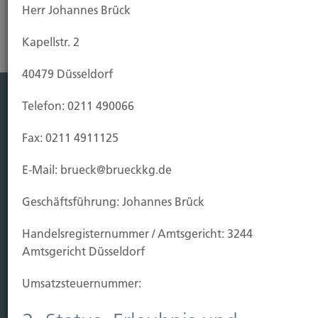
Herr Johannes Brück
Kapellstr. 2
40479 Düsseldorf
Telefon: 0211 490066
Leistung
Fax: 0211 4911125
Leben
Vorsorgen
E-Mail: brueck@brueckkg.de
Sichern
Geschäftsführung: Johannes Brück
Immobilien Vers.
Handels­registernummer / Amtsgericht: 3244
Kauf Grundstück
Amtsgericht Düsseldorf
Baubeginn
Baufertigstellung/Hauskauf
Umsatzsteuer­nummer:
Einzug/Vermietung
Schaden