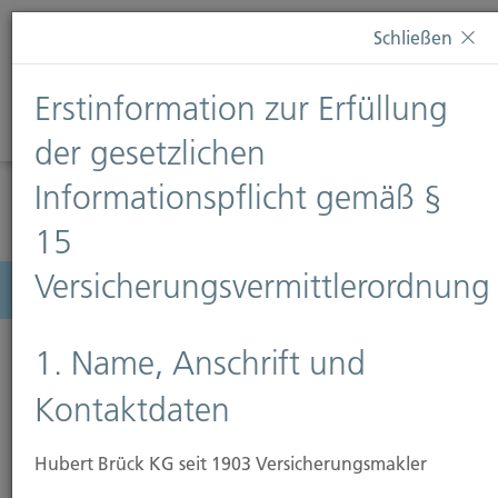
Diese Webseite verwendet Cookies. Wenn Sie weiterhin
Schließen
auf dieser Webseite bleiben, erteilen Sie damit Ihr
Einverständnis zur Verwendung von Cookies. Weitere
Erstinformation zur Erfüllung
Informationen finden Sie auf unserer Seite
Datenschutz
.
Diese Nachricht nicht erneut anzeigen
der gesetzlichen
Informationspflicht gemäß §
15
Versicherungsvermittlerordnung
Menü
1. Name, Anschrift und
Kontaktdaten
Hubert Brück KG seit 1903 Versicherungsmakler