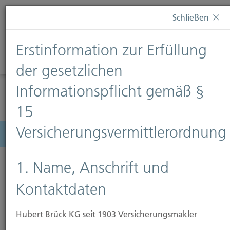
Diese Webseite verwendet Cookies. Wenn Sie weiterhin
Schließen
auf dieser Webseite bleiben, erteilen Sie damit Ihr
Einverständnis zur Verwendung von Cookies. Weitere
Erstinformation zur Erfüllung
Informationen finden Sie auf unserer Seite
Datenschutz
.
Diese Nachricht nicht erneut anzeigen
der gesetzlichen
Informationspflicht gemäß §
15
Versicherungsvermittlerordnung
Menü
1. Name, Anschrift und
Kontaktdaten
Hubert Brück KG seit 1903 Versicherungsmakler