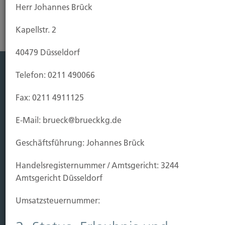
Herr Johannes Brück
Kapellstr. 2
40479 Düsseldorf
Telefon: 0211 490066
Leistung
Fax: 0211 4911125
Leben
Vorsorgen
E-Mail: brueck@brueckkg.de
Sichern
Geschäftsführung: Johannes Brück
Immobilien Vers.
Handels­registernummer / Amtsgericht: 3244
Kauf Grundstück
Amtsgericht Düsseldorf
Baubeginn
Baufertigstellung/Hauskauf
Umsatzsteuer­nummer:
Einzug/Vermietung
Schaden