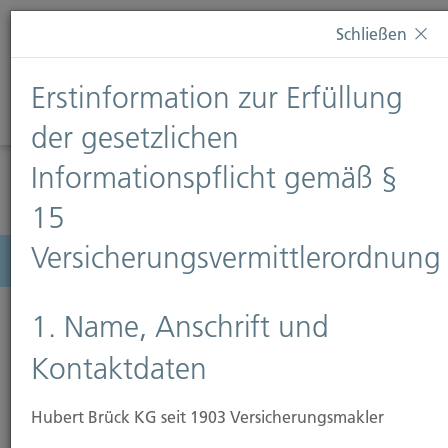
Diese Webseite verwendet Cookies. Wenn Sie weiterhin
Schließen
auf dieser Webseite bleiben, erteilen Sie damit Ihr
Einverständnis zur Verwendung von Cookies. Weitere
Erstinformation zur Erfüllung
Informationen finden Sie auf unserer Seite
Datenschutz
.
Diese Nachricht nicht erneut anzeigen
der gesetzlichen
Informationspflicht gemäß §
15
Versicherungsvermittlerordnung
Menü
1. Name, Anschrift und
Kontaktdaten
Hubert Brück KG seit 1903 Versicherungsmakler