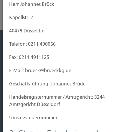
Herr Johannes Brück
Kapellstr. 2
40479 Düsseldorf
Telefon: 0211 490066
Leistung
Fax: 0211 4911125
Leben
Vorsorgen
E-Mail: brueck@brueckkg.de
Sichern
Geschäftsführung: Johannes Brück
Immobilien Vers.
Handels­registernummer / Amtsgericht: 3244
Kauf Grundstück
Amtsgericht Düsseldorf
Baubeginn
Baufertigstellung/Hauskauf
Umsatzsteuer­nummer:
Einzug/Vermietung
Schaden