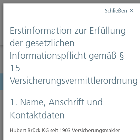
Diese Webseite verwendet Cookies. Wenn Sie weiterhin
Schließen
auf dieser Webseite bleiben, erteilen Sie damit Ihr
Einverständnis zur Verwendung von Cookies. Weitere
Erstinformation zur Erfüllung
Informationen finden Sie auf unserer Seite
Datenschutz
.
Diese Nachricht nicht erneut anzeigen
der gesetzlichen
Informationspflicht gemäß §
15
Versicherungsvermittlerordnung
Menü
1. Name, Anschrift und
Kontaktdaten
Hubert Brück KG seit 1903 Versicherungsmakler