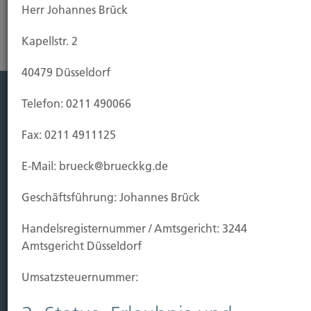
Herr Johannes Brück
Kapellstr. 2
40479 Düsseldorf
Telefon: 0211 490066
Leistung
Fax: 0211 4911125
Leben
Vorsorgen
E-Mail: brueck@brueckkg.de
Sichern
Geschäftsführung: Johannes Brück
Immobilien Vers.
Handels­registernummer / Amtsgericht: 3244
Kauf Grundstück
Amtsgericht Düsseldorf
Baubeginn
Baufertigstellung/Hauskauf
Umsatzsteuer­nummer:
Einzug/Vermietung
Schaden