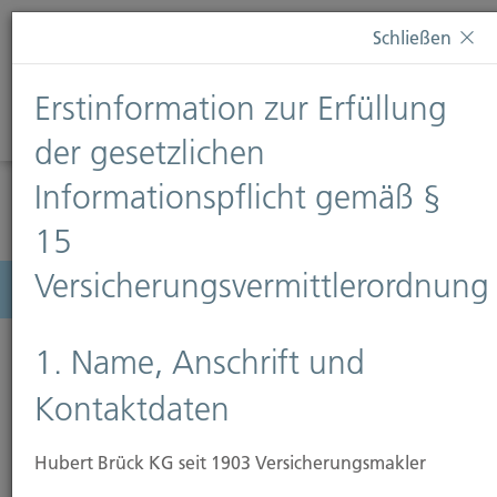
Diese Webseite verwendet Cookies. Wenn Sie weiterhin
Schließen
auf dieser Webseite bleiben, erteilen Sie damit Ihr
Einverständnis zur Verwendung von Cookies. Weitere
Erstinformation zur Erfüllung
Informationen finden Sie auf unserer Seite
Datenschutz
.
Diese Nachricht nicht erneut anzeigen
der gesetzlichen
Informationspflicht gemäß §
15
Versicherungsvermittlerordnung
Menü
1. Name, Anschrift und
Kontaktdaten
Hubert Brück KG seit 1903 Versicherungsmakler