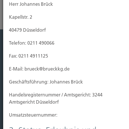
Herr Johannes Brück
Kapellstr. 2
40479 Düsseldorf
Telefon: 0211 490066
Leistung
Fax: 0211 4911125
Leben
Vorsorgen
E-Mail: brueck@brueckkg.de
Sichern
Geschäftsführung: Johannes Brück
Immobilien Vers.
Handels­registernummer / Amtsgericht: 3244
Kauf Grundstück
Amtsgericht Düsseldorf
Baubeginn
Baufertigstellung/Hauskauf
Umsatzsteuer­nummer:
Einzug/Vermietung
Schaden