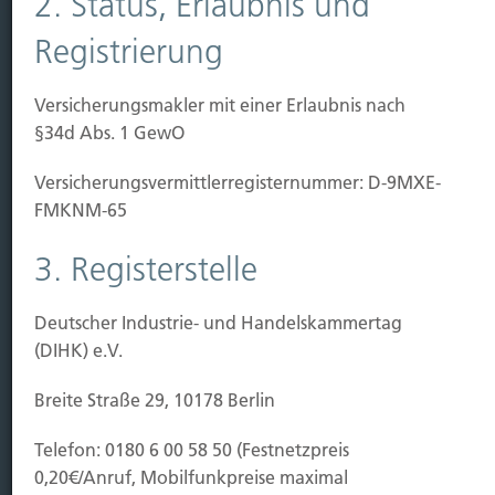
2. Status, Erlaubnis und
Kauf Grundstück
Baubeginn
Registrierung
Baufertigstellung/Hauskauf
Einzug/Vermietung
Versicherungsmakler mit einer Erlaubnis nach
Schaden
§34d Abs. 1 GewO
Kontakt
Versicherungs­vermittler­registernummer: D-9MXE-
FMKNM-65
Hubert Brück KG
| Inhaber: Dipl. Ökonom Johannes
Brück | Kapellstraße 2 | 40479 Düsseldorf
3. Registerstelle
Telefon:
0211-490066 |
Fax:
0211-4911125 |
E-Mail:
brueck@brueckkg.de
Deutscher Industrie- und Handelskammertag
Kontaktformular
(DIHK) e.V.
Breite Straße 29, 10178 Berlin
Telefon: 0180 6 00 58 50 (Festnetzpreis
© Hubert Brück KG
0,20€/Anruf, Mobilfunkpreise maximal