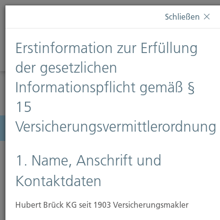
Diese Webseite verwendet Cookies. Wenn Sie weiterhin
Schließen
auf dieser Webseite bleiben, erteilen Sie damit Ihr
Einverständnis zur Verwendung von Cookies. Weitere
Erstinformation zur Erfüllung
Informationen finden Sie auf unserer Seite
Datenschutz
.
Diese Nachricht nicht erneut anzeigen
der gesetzlichen
Informationspflicht gemäß §
15
Versicherungsvermittlerordnung
Menü
1. Name, Anschrift und
Kontaktdaten
Hubert Brück KG seit 1903 Versicherungsmakler