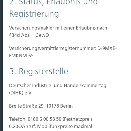
2. Status, Erlaubnis und
Kauf Grundstück
Baubeginn
Registrierung
Baufertigstellung/Hauskauf
Einzug/Vermietung
Versicherungsmakler mit einer Erlaubnis nach
Schaden
§34d Abs. 1 GewO
Kontakt
Versicherungs­vermittler­registernummer: D-9MXE-
FMKNM-65
Hubert Brück KG
| Inhaber: Dipl. Ökonom Johannes
Brück | Kapellstraße 2 | 40479 Düsseldorf
3. Registerstelle
Telefon:
0211-490066 |
Fax:
0211-4911125 |
E-Mail:
brueck@brueckkg.de
Deutscher Industrie- und Handelskammertag
Kontaktformular
(DIHK) e.V.
Breite Straße 29, 10178 Berlin
Telefon: 0180 6 00 58 50 (Festnetzpreis
© Hubert Brück KG
0,20€/Anruf, Mobilfunkpreise maximal