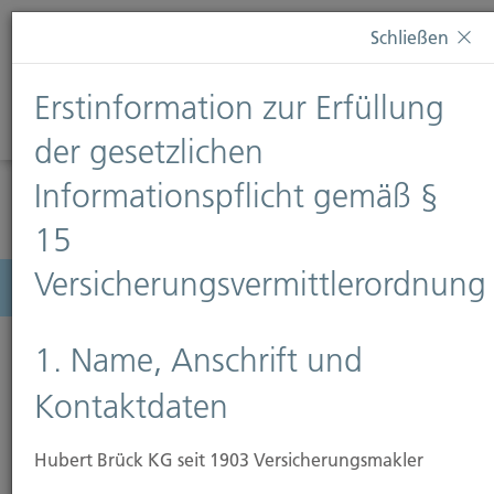
Diese Webseite verwendet Cookies. Wenn Sie weiterhin
Schließen
auf dieser Webseite bleiben, erteilen Sie damit Ihr
Einverständnis zur Verwendung von Cookies. Weitere
Erstinformation zur Erfüllung
Informationen finden Sie auf unserer Seite
Datenschutz
.
Diese Nachricht nicht erneut anzeigen
der gesetzlichen
Informationspflicht gemäß §
15
Versicherungsvermittlerordnung
Menü
1. Name, Anschrift und
Kontaktdaten
Hubert Brück KG seit 1903 Versicherungsmakler