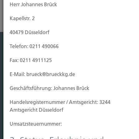
Herr Johannes Brück
Kapellstr. 2
40479 Düsseldorf
Telefon: 0211 490066
Leistung
Fax: 0211 4911125
Leben
Vorsorgen
E-Mail: brueck@brueckkg.de
Sichern
Geschäftsführung: Johannes Brück
Immobilien Vers.
Handels­registernummer / Amtsgericht: 3244
Kauf Grundstück
Amtsgericht Düsseldorf
Baubeginn
Baufertigstellung/Hauskauf
Umsatzsteuer­nummer:
Einzug/Vermietung
Schaden