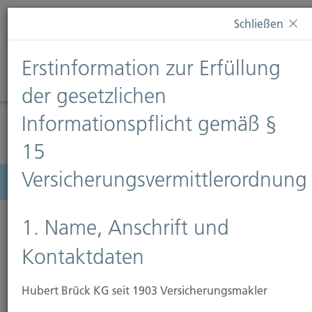
Diese Webseite verwendet Cookies. Wenn Sie weiterhin
Schließen
auf dieser Webseite bleiben, erteilen Sie damit Ihr
Einverständnis zur Verwendung von Cookies. Weitere
Erstinformation zur Erfüllung
Informationen finden Sie auf unserer Seite
Datenschutz
.
Diese Nachricht nicht erneut anzeigen
der gesetzlichen
Informationspflicht gemäß §
15
Versicherungsvermittlerordnung
Menü
1. Name, Anschrift und
Kontaktdaten
Hubert Brück KG seit 1903 Versicherungsmakler