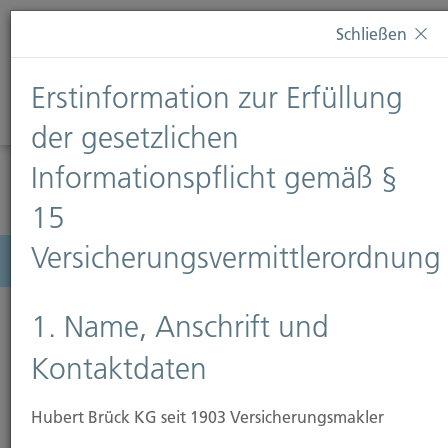
Diese Webseite verwendet Cookies. Wenn Sie weiterhin
Schließen
auf dieser Webseite bleiben, erteilen Sie damit Ihr
Einverständnis zur Verwendung von Cookies. Weitere
Erstinformation zur Erfüllung
Informationen finden Sie auf unserer Seite
Datenschutz
.
Diese Nachricht nicht erneut anzeigen
der gesetzlichen
Informationspflicht gemäß §
15
Versicherungsvermittlerordnung
Menü
1. Name, Anschrift und
Kontaktdaten
Hubert Brück KG seit 1903 Versicherungsmakler