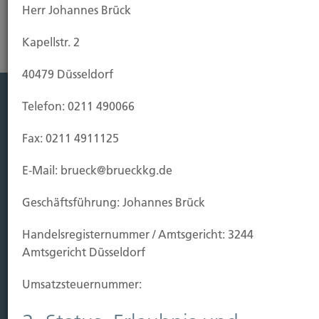
Herr Johannes Brück
Kapellstr. 2
40479 Düsseldorf
Telefon: 0211 490066
Leistung
Fax: 0211 4911125
Leben
Vorsorgen
E-Mail: brueck@brueckkg.de
Sichern
Geschäftsführung: Johannes Brück
Immobilien Vers.
Handels­registernummer / Amtsgericht: 3244
Kauf Grundstück
Amtsgericht Düsseldorf
Baubeginn
Baufertigstellung/Hauskauf
Umsatzsteuer­nummer:
Einzug/Vermietung
Schaden