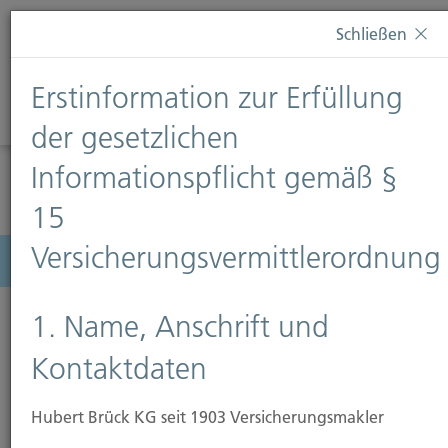
Diese Webseite verwendet Cookies. Wenn Sie weiterhin
Schließen
auf dieser Webseite bleiben, erteilen Sie damit Ihr
Einverständnis zur Verwendung von Cookies. Weitere
Erstinformation zur Erfüllung
Informationen finden Sie auf unserer Seite
Datenschutz
.
Diese Nachricht nicht erneut anzeigen
der gesetzlichen
Informationspflicht gemäß §
15
Versicherungsvermittlerordnung
Menü
1. Name, Anschrift und
Kontaktdaten
Hubert Brück KG seit 1903 Versicherungsmakler