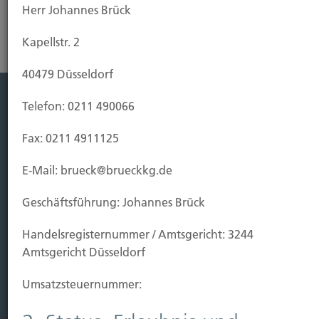
Herr Johannes Brück
Kapellstr. 2
40479 Düsseldorf
Telefon: 0211 490066
Leistung
Fax: 0211 4911125
Leben
Vorsorgen
E-Mail: brueck@brueckkg.de
Sichern
Geschäftsführung: Johannes Brück
Immobilien Vers.
Handels­registernummer / Amtsgericht: 3244
Kauf Grundstück
Amtsgericht Düsseldorf
Baubeginn
Baufertigstellung/Hauskauf
Umsatzsteuer­nummer:
Einzug/Vermietung
Schaden