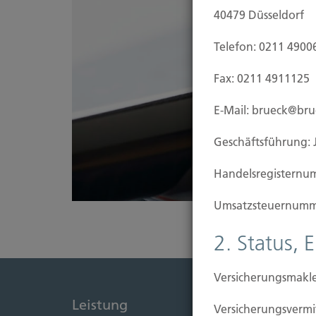
40479 Düsseldorf
Telefon: 0211 4900
Fax: 0211 4911125
E-Mail: brueck@br
Geschäftsführung: 
Handels­registernu
Umsatzsteuer­numm
2. Status, 
Versicherungsmakle
Leistung
Immob
Versicherungs­ver