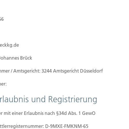
66
ueckkg.de
Johannes Brück
mmer / Amtsgericht: 3244 Amtsgericht Düsseldorf
er:
Erlaubnis und Registrierung
r mit einer Erlaubnis nach §34d Abs. 1 GewO
ilien Vers.
Kontakt
mittler­registernummer: D-9MXE-FMKNM-65