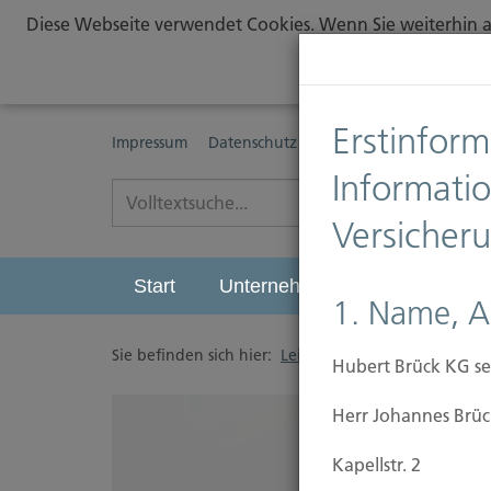
Diese Webseite verwendet Cookies. Wenn Sie weiterhin au
Erstinform
Impressum
Datenschutz
Erstinformationspflichte
Informati
Versicher
Start
Unternehmen
Leistungen
1. Name, A
Sie befinden sich hier:
Leistungen
/
Vorsorgen
/
Hubert Brück KG se
Herr Johannes Brüc
Kapellstr. 2